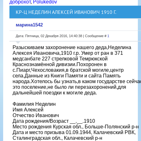
доброхот
,
Polukedov
КР-Ц НЕДЕЛИН АЛЕКСЕЙ ИВАНОВИЧ 1910 Г.
марина1542
Дата: Пятница, 02 Декабря 2016, 14:40:38 | Сообщение #
1
Разыскиваем захоронение нашего деда,Неделина
Алексея Ивановича,1910 г.р. Умер от ран в 371
медсанбате 227 стрелковой Темрюкской
Краснознамённой дивизии.Похоронен в
с.Пиарг,Чехословакия,в братской могиле,центр
села.Данные из Книги Памяти и сайта Память
народа.Хотелось бы узнать,в каком государстве сейча
это поселение,не было ли перезахоронений,для
дальнейшей поездки к могиле деда.
Фамилия Неделин
Имя Алексей
Отчество Иванович
Дата рождения/Возраст __.__.1910
Место рождения Курская обл., Больше-Полянский р-н
Дата и место призыва 01.09.1944, Калачевский РВК,
Сталинградская обл., Калачевский р-н