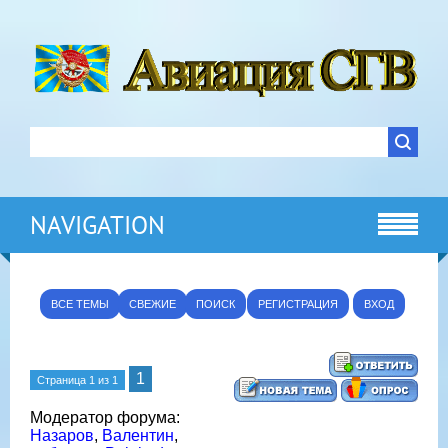
NAVIGATION
ВСЕ ТЕМЫ
СВЕЖИЕ
ПОИСК
РЕГИСТРАЦИЯ
ВХОД
1
Страница
1
из
1
Модератор форума:
Назаров
,
Валентин
,