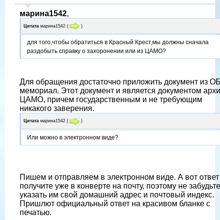
марина1542
,
Цитата
марина1542
(
)
для того,чтобы обратиться в Красный Крест,мы должны сначала
раздобыть справку о захоронении или из ЦАМО?
Для обращения достаточно приложить документ из О
мемориал. Этот документ и является документом арх
ЦАМО, причем государственным и не требующим
никакого заверения.
Цитата
марина1542
(
)
Или можно в электронном виде?
Пишем и отправляем в электронном виде. А вот отве
получите уже в конверте на почту, поэтому не забудьт
указать им свой домашний адрес и почтовый индекс.
Пришлют официальный ответ на красивом бланке с
печатью.