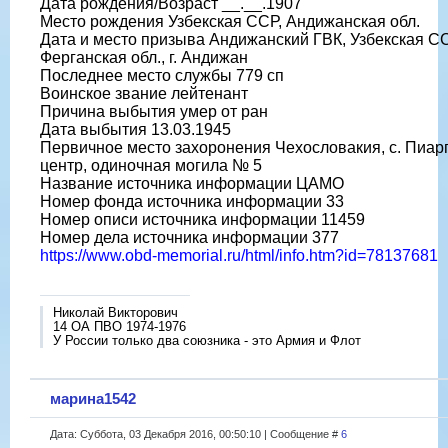
Дата рождения/Возраст __.__.1907
Место рождения Узбекская ССР, Андижанская обл.
Дата и место призыва Андижанский ГВК, Узбекская СС
Ферганская обл., г. Андижан
Последнее место службы 779 сп
Воинское звание лейтенант
Причина выбытия умер от ран
Дата выбытия 13.03.1945
Первичное место захоронения Чехословакия, с. Пиарг
центр, одиночная могила № 5
Название источника информации ЦАМО
Номер фонда источника информации 33
Номер описи источника информации 11459
Номер дела источника информации 377
https://www.obd-memorial.ru/html/info.htm?id=78137681
Николай Викторович
14 ОА ПВО 1974-1976
У России только два союзника - это Армия и Флот
марина1542
Дата: Суббота, 03 Декабря 2016, 00:50:10 | Сообщение #
6