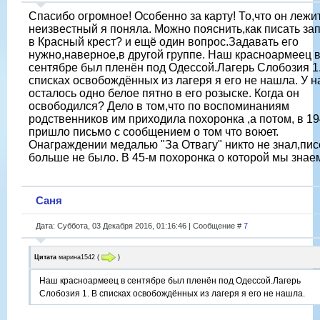
Спасибо огромное! Особенно за карту! То,что он лежит
неизвестный я поняла. Можно пояснить,как писать за
в Красный крест? и ещё один вопрос.Задавать его
нужно,наверное,в другой группе. Наш красноармеец 
сентябре был пленён под Одессой.Лагерь Слобозия 1
списках освобождённых из лагеря я его не нашла. У н
осталось одно белое пятно в его розыске. Когда он
освободился? Дело в том,что по воспоминаниям
родственников им приходила похоронка ,а потом, в 1
пришло письмо с сообщением о том что воюет.
Онаграждении медалью "За Отвагу" никто не знал,пи
больше не было. В 45-м похоронка о которой мы знае
Саня
Дата: Суббота, 03 Декабря 2016, 01:16:46 | Сообщение #
7
Цитата
марина1542
(
)
Наш красноармеец в сентябре был пленён под Одессой.Лагерь
Слобозия 1. В списках освобождённых из лагеря я его не нашла.