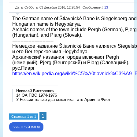
Дата: Суббота, 03 Декабря 2016, 12:28:54 | Сообщение #
13
The German name of Štiavnické Bane is Siegelsberg and 
Hungarian name is Hegybánya.
Archaic names of the town include Pergh (German), Pjerg
(Hungarian), and Piarg (Slovak).
===============
Немецкое название Štiavnické Бане является Siegelsb
и его Венгерское имя Hegybánya.
Архаический названия города включают Pergh
(немецкий), Pjerg (Венгерский) и Piarg (Словацкий).
рус.Пиарг
https://en.wikipedia.org/wiki/%C5%A0tiavnick%C3%A9_
Николай Викторович
14 ОА ПВО 1974-1976
У России только два союзника - это Армия и Флот
1
Страница
1
из
1