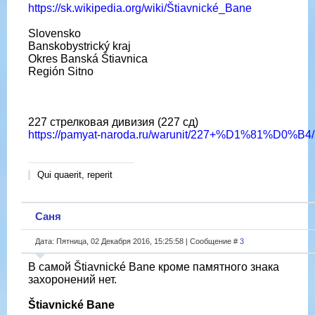
https://sk.wikipedia.org/wiki/Štiavnické_Bane
Slovensko
Banskobystrický kraj
Okres Banská Štiavnica
Región Sitno
227 стрелковая дивизия (227 сд)
https://pamyat-naroda.ru/warunit/227+%D1%81%D0%B4/
Qui quaerit, reperit
Саня
Дата: Пятница, 02 Декабря 2016, 15:25:58 | Сообщение #
3
В самой Štiavnické Bane кроме памятного знака
захоронений нет.
Štiavnické Bane