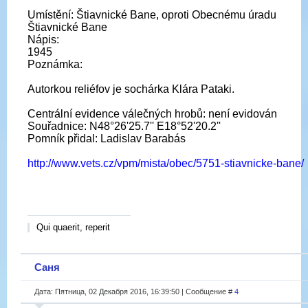
Umístění: Štiavnické Bane, oproti Obecnému úradu
Štiavnické Bane
Nápis:
1945
Poznámka:
Autorkou reliéfov je sochárka Klára Pataki.
Centrální evidence válečných hrobů: není evidován
Souřadnice: N48°26'25.7'' E18°52'20.2''
Pomník přidal: Ladislav Barabás
http://www.vets.cz/vpm/mista/obec/5751-stiavnicke-bane/
Qui quaerit, reperit
Саня
Дата: Пятница, 02 Декабря 2016, 16:39:50 | Сообщение #
4