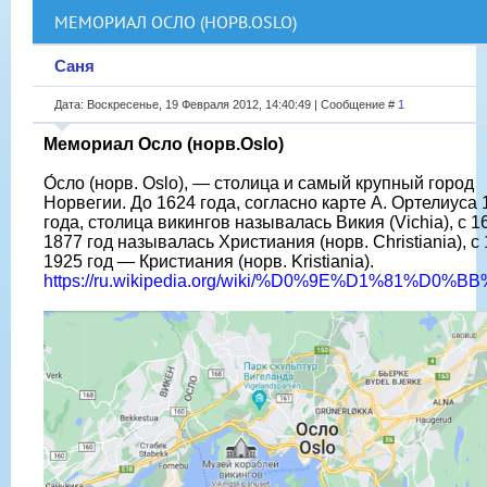
МЕМОРИАЛ ОСЛО (НОРВ.OSLO)
Саня
Дата: Воскресенье, 19 Февраля 2012, 14:40:49 | Сообщение #
1
Мемориал Осло (норв.Oslo)
О́сло (норв. Oslo), — столица и самый крупный город
Норвегии. До 1624 года, согласно карте А. Ортелиуса 
года, столица викингов называлась Викия (Vichia), с 1
1877 год называлась Христиания (норв. Christiania), с
1925 год — Кристиания (норв. Kristiania).
https://ru.wikipedia.org/wiki/%D0%9E%D1%81%D0%