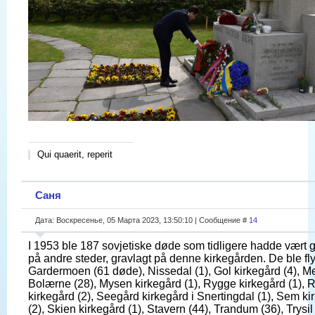
Qui quaerit, reperit
Саня
Дата: Воскресенье, 05 Марта 2023, 13:50:10 | Сообщение #
14
I 1953 ble 187 sovjetiske døde som tidligere hadde vært g
på andre steder, gravlagt på denne kirkegården. De ble flytt
Gardermoen (61 døde), Nissedal (1), Gol kirkegård (4), M
Bolærne (28), Mysen kirkegård (1), Rygge kirkegård (1), 
kirkegård (2), Seegård kirkegård i Snertingdal (1), Sem ki
(2), Skien kirkegård (1), Stavern (44), Trandum (36), Trysil