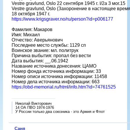
Vestre gravlund, Oslo 22‎ ‎сентября‎ ‎1945‎ г. I/2a 3 мог.15
Vestre gravlund, Oslo (Захоронение в настоящее время
‎18‎ ‎октября‎ ‎1947‎ г.
https://www.krigsgraver.no/ru/person?id=p006177
Фамилия: Макаров
Имя: Михаил
Отчество: Аверьянович
Последнее место службы: 1129 сп
Воинское звание: мл. политрук
Причина выбытия: пропал без вести
Дата выбытия: __.06.1942
Название источника донесения: ЦАМО
Номер фонда источника информации: 33
Номер описи источника информации: 11458
Номер дела источника информации: 663
https://obd-memorial.ru/html/info.htm?id=74761525
Николай Викторович
14 ОА ПВО 1974-1976
У России только два союзника - это Армия и Флот
Саня