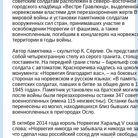
советским солдатам расположен в северо–восточной 
городского кладбища «Вестре Гравлюнд», выделенно
норвежскими властями для перезахоронения жертв В
мировой войны и установки памятников солдатам
вооруженных сил стран, принимавших участие в
освобождении Норвегии от фашизма, а также
военнопленным, погибшим в концлагерях на норвежс
территории в годы войны.
Автор памятника – скульптор К. Сёрлие. Он представл
собой четырехгранную стелу из серого гранита, стоящ
постаменте. На передней грани стелы – барельеф сов
солдата с автоматом. Красноречива надпись на цокол
монумента: «Норвегия благодарит вас», – на боковых
сторонах на норвежском и русском языках: «В память 
советских солдатах, павших в битве за общее дело в 
1945 годах». Памятник установлен на братской могиле
после войны были перезахоронены останки 347 совет
военнопленных (имена 115 неизвестны). Останки был
перенесены из могил, находившихся близ бывших ла
военнопленных в пригородах Осло.
В октябре 2014 года король Норвегии Харальд V сказа
слова: «Норвегия никогда не забывала и никогда не за
что сделал наш российский сосед для нашей свободы.