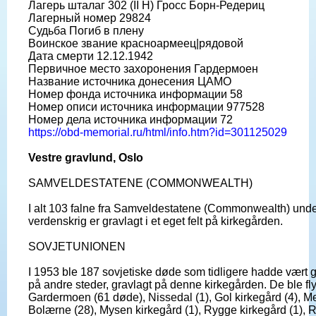
Лагерь шталаг 302 (II H) Гросс Борн-Редериц
Лагерный номер 29824
Судьба Погиб в плену
Воинское звание красноармеец|рядовой
Дата смерти 12.12.1942
Первичное место захоронения Гардермоен
Название источника донесения ЦАМО
Номер фонда источника информации 58
Номер описи источника информации 977528
Номер дела источника информации 72
https://obd-memorial.ru/html/info.htm?id=301125029
Vestre gravlund, Oslo
SAMVELDESTATENE (COMMONWEALTH)
I alt 103 falne fra Samveldestatene (Commonwealth) unde
verdenskrig er gravlagt i et eget felt på kirkegården.
SOVJETUNIONEN
I 1953 ble 187 sovjetiske døde som tidligere hadde vært g
på andre steder, gravlagt på denne kirkegården. De ble flytt
Gardermoen (61 døde), Nissedal (1), Gol kirkegård (4), M
Bolærne (28), Mysen kirkegård (1), Rygge kirkegård (1), 