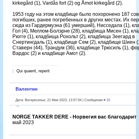
kirkegård (1), Vardås fort (2) og Åmot kirkegård (2).
1953 году на этом кладбище было похоронено 187 сов
погибших, ранее погребенных в других местах. Их пе
сюда из Гардермуэна (61 умерший), Нисседала (1), к
Гол (4), Меллом-Болэрне (28), кладбища Мисен (1), к
Рюгге (1), кладбища Рохольт (2), кладбища Зеегард в
Снертингдаль (1), кладбище Сем (2), кладбище Шиен (1
Ставерн (44), Трандум (36), кладбище Трюсиль (1), фо
Вардос (2) и кладбище Амот (2).
Qui quaerit, reperit
Валентин
Дата: Воскресенье, 21 Мая 2023, 13:57:04 | Сообщение #
15
NORGE TAKKER DERE - Норвегия вас благодарит
май 2023