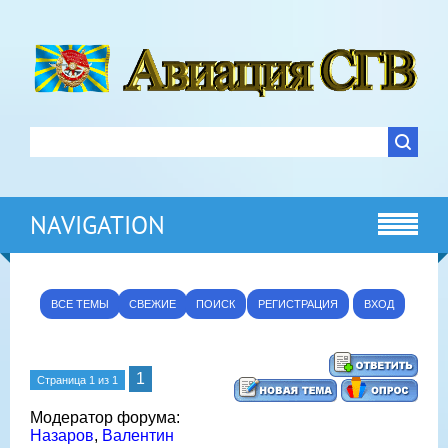
NAVIGATION
ВСЕ ТЕМЫ
СВЕЖИЕ
ПОИСК
РЕГИСТРАЦИЯ
ВХОД
1
Страница
1
из
1
Модератор форума:
Назаров
,
Валентин