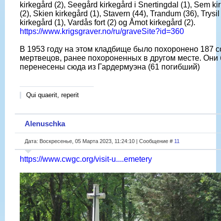
kirkegård (2), Seegård kirkegård i Snertingdal (1), Sem ki
(2), Skien kirkegård (1), Stavern (44), Trandum (36), Trysil
kirkegård (1), Vardås fort (2) og Åmot kirkegård (2).
https://www.krigsgraver.no/ru/graveSite?id=360
В 1953 году на этом кладбище было похоронено 187 с
мертвецов, ранее похороненных в другом месте. Они
перенесены сюда из Гардермуэна (61 погибший)
Qui quaerit, reperit
Alenuschka
Дата: Воскресенье, 05 Марта 2023, 11:24:10 | Сообщение #
11
https://www.cwgc.org/visit-u....emetery