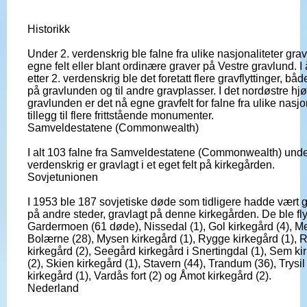
Historikk
Under 2. verdenskrig ble falne fra ulike nasjonaliteter grav
egne felt eller blant ordinære graver på Vestre gravlund. I
etter 2. verdenskrig ble det foretatt flere gravflyttinger, båd
på gravlunden og til andre gravplasser. I det nordøstre hjø
gravlunden er det nå egne gravfelt for falne fra ulike nasjon
tillegg til flere frittstående monumenter.
Samveldestatene (Commonwealth)
I alt 103 falne fra Samveldestatene (Commonwealth) unde
verdenskrig er gravlagt i et eget felt på kirkegården.
Sovjetunionen
I 1953 ble 187 sovjetiske døde som tidligere hadde vært g
på andre steder, gravlagt på denne kirkegården. De ble flytt
Gardermoen (61 døde), Nissedal (1), Gol kirkegård (4), M
Bolærne (28), Mysen kirkegård (1), Rygge kirkegård (1), 
kirkegård (2), Seegård kirkegård i Snertingdal (1), Sem ki
(2), Skien kirkegård (1), Stavern (44), Trandum (36), Trysil
kirkegård (1), Vardås fort (2) og Åmot kirkegård (2).
Nederland