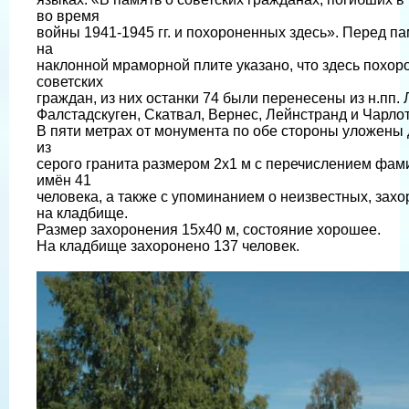
во время
войны 1941-1945 гг. и похороненных здесь». Перед п
на
наклонной мраморной плите указано, что здесь похор
советских
граждан, из них останки 74 были перенесены из н.пп. 
Фалстадскуген, Скатвал, Вернес, Лейнстранд и Чарло
В пяти метрах от монумента по обе стороны уложены
из
серого гранита размером 2х1 м с перечислением фам
имён 41
человека, а также с упоминанием о неизвестных, зах
на кладбище.
Размер захоронения 15х40 м, состояние хорошее.
На кладбище захоронено 137 человек.