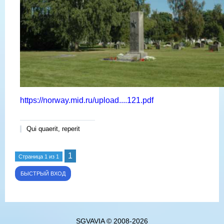
https://norway.mid.ru/upload....121.pdf
Qui quaerit, reperit
1
Страница
1
из
1
SGVAVIA © 2008-2026