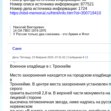
Номер описи источника информации: 977521
Номер дела источника информации: 1724
https://obd-memorial.ru/html/info.htm?id=300719410
Николай Викторович
14 ОА ПВО 1974-1976
У России только два союзника - это Армия и Флот
Саня
Дата: Пятница, 23 Февраля 2024, 07:41:42 | Сообщение #
13
Военное кладбище в г. Тронхейм
Место захоронения находится на городском кладбищ
в
Тронхейме. В центре места захоронения установлен п
серого
гранита высотой 2,8 м. В верхней части монумента на
лицевой стороне
высечена пятиконечная звезда, ниже надпись на русс
норвежском
языках: «В память о советских гражданах, погибших в