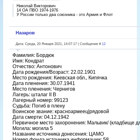
Николай Викторович
14 ОА ПВО 1974-1976
У России только два союзника - это Армия и Флот
Назаров
Дата: Среда, 20 Января 2021, 14:07:17 | Сообщение #
12
Фамилия: Бордюк
Имя: Кондрат
Отчество: Антонович
Дата рождения/Возраст: 22.02.1901
Место рождения: Киевская обл., Кипячка
Дата пленения: 30.07.1941
Место пленения: Чернигов
Лагерь: шталаг II B
Лагерный номер: 99123
Судьба: Погиб в плену
Воинское звание: красноармеец|рядовой
Дата смерти: 04.12.1942
Первичное место захоронения: Мальвик/ (кладбище дл
Могила: могила 5
Название источника донесения: ЦАМО
Номер фонда источника информации: 58