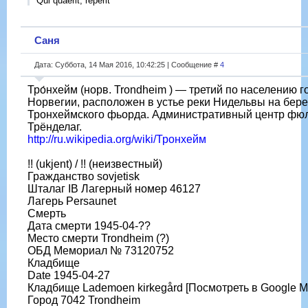
Qui quaerit, reperit
Саня
Дата: Суббота, 14 Мая 2016, 10:42:25 | Сообщение #
4
Тро́нхейм (норв. Trondheim ) — третий по населению г
Норвегии, расположен в устье реки Нидельвы на бере
Тронхеймского фьорда. Административный центр фюл
Трёнделаг.
http://ru.wikipedia.org/wiki/Тронхейм
!! (ukjent) / !! (неизвестный)
Гражданство sovjetisk
Шталаг IB Лагерный номер 46127
Лагерь Persaunet
Смерть
Дата смерти 1945-04-??
Место смерти Trondheim (?)
ОБД Мемориал № 73120752
Кладбище
Date 1945-04-27
Кладбище Lademoen kirkegård [Посмотреть в Google M
Город 7042 Trondheim