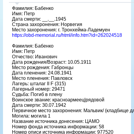
Фамилия: Бабенко
Имя: Петр
Дата смерти: __.__.1945
Страна захоронения: Норвегия
Место захоронения: г. Тронхейма-Ладемуен
https://obd-memorial.ru/html/info.htm?id=262024518
Фамилия: Бабенко
Имя: Петр
Отчество: Иванович
Дата рождения/Возраст: 10.05.1911
Место рождения: Габронцы
Дата пленения: 24.08.1941
Место пленения: Павловск
Лагерь: шталаг II F (315)
Лагерный номер: 29471
Судьба: Погиб в плену
Воинское звание: красноармеец|рядовой
Дата смерти: 30.07.1942
Первичное место захоронения: Мальвик/ (кладбище дл
Могила: могила 1
Название источника донесения: ЦАМО
Номер фонда источника информации: 58
Номер описи источника информации: 977520