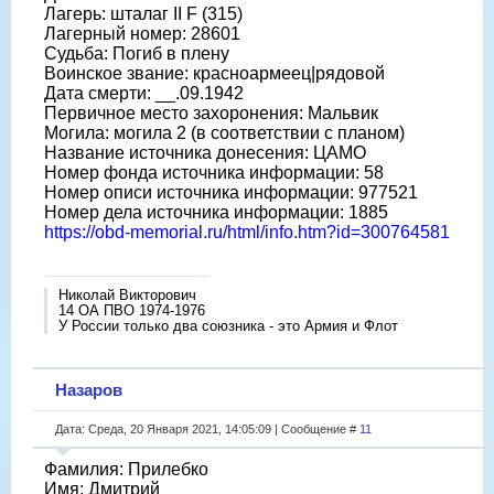
Лагерь: шталаг II F (315)
Лагерный номер: 28601
Судьба: Погиб в плену
Воинское звание: красноармеец|рядовой
Дата смерти: __.09.1942
Первичное место захоронения: Мальвик
Могила: могила 2 (в соответствии с планом)
Название источника донесения: ЦАМО
Номер фонда источника информации: 58
Номер описи источника информации: 977521
Номер дела источника информации: 1885
https://obd-memorial.ru/html/info.htm?id=300764581
Николай Викторович
14 ОА ПВО 1974-1976
У России только два союзника - это Армия и Флот
Назаров
Дата: Среда, 20 Января 2021, 14:05:09 | Сообщение #
11
Фамилия: Прилебко
Имя: Дмитрий