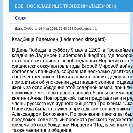
ВОЕННОЕ КЛАДБИЩЕ ТРОНХЕЙМ (ЛАДЕМОЕН)
Саня
Дата: Суббота, 14 Мая 2016, 10:40:05 | Сообщение #
1
Кладбище Ладемоен (Lademoen kirkegård)
В День Победы, в субботу 9 мая в 12:00, в Тронхейме 
кладбище Ладемоен (Lademoen kirkegård), где похор
ста советских воинов, освобождавших Норвегию от н
фашистских оккупантов в годы Второй Мировой войны
состоялась панихида, собравшая несколько десятков
соотечественников. Почтить память наших дедов и от
помолиться об упокоении душ павших воинов, отдав
жизнь за освобождение этой северной земли, пришли 
прихожане местной православной общины во имя пр
княгини Анны Новгородской, так и представители и р
члены русского культурного общества Тронхейма “Сказ
Панихида была отслужена приходским священником
Александром Волоханем. По окончании панихиды бы
предложен совместный просмотр русского художеств
фильма об освобождении Норвегии “Под каменным не
также чаепитие и общение.