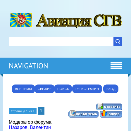
NAVIGATION
ВСЕ ТЕМЫ
СВЕЖИЕ
ПОИСК
РЕГИСТРАЦИЯ
ВХОД
1
Страница
1
из
1
Модератор форума:
Назаров
,
Валентин