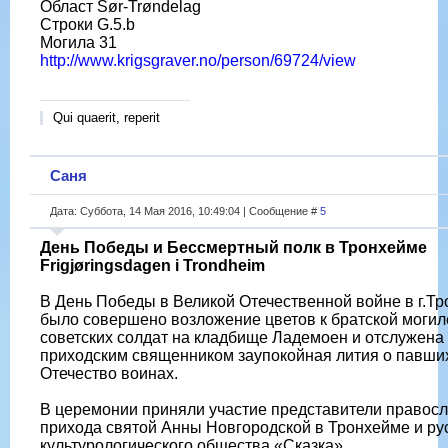
Област Sør-Trøndelag
Строки G.5.b
Могила 31
http://www.krigsgraver.no/person/69724/view
Qui quaerit, reperit
Саня
Дата: Суббота, 14 Мая 2016, 10:49:04 | Сообщение #
5
День Победы и Бессмертный полк в Тронхейме
Frigjøringsdagen i Trondheim
В День Победы в Великой Отечественной войне в г.Т
было совершено возложение цветов к братской могил
советских солдат на кладбище Ладемоен и отслужена
приходским священником заупокойная лития о павши
Отечество воинах.
В церемонии приняли участие представители правос
прихода святой Анны Новгородской в Тронхейме и ру
культурологического общества «Сказка».