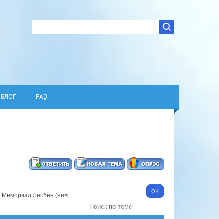
БЛОГ
FAQ
»
Мемориал Леобен (нем.