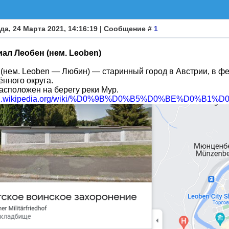
да, 24 Марта 2021, 14:16:19 | Сообщение #
1
ал Леобен (нем. Leoben)
 (нем. Leoben — Любин) — старинный город в Австрии, в ф
нного округа.
асположен на берегу реки Мур.
//ru.wikipedia.org/wiki/%D0%9B%D0%B5%D0%BE%D0%B1