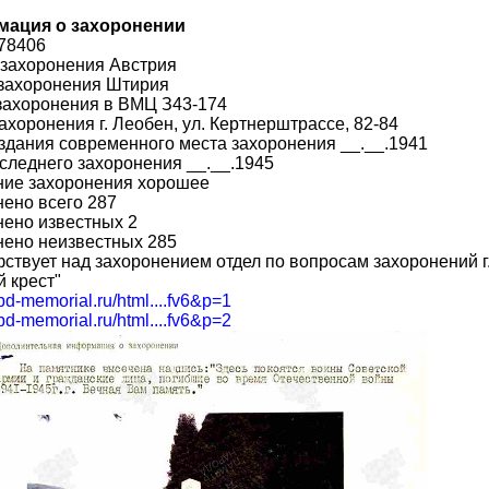
ация о захоронении
78406
 захоронения Австрия
 захоронения Штирия
захоронения в ВМЦ З43-174
ахоронения г. Леобен, ул. Кертнерштрассе, 82-84
здания современного места захоронения __.__.1941
следнего захоронения __.__.1945
ние захоронения хорошее
ено всего 287
ено известных 2
нено неизвестных 285
ствует над захоронением отдел по вопросам захоронений г.
 крест"
obd-memorial.ru/html....fv6&p=1
obd-memorial.ru/html....fv6&p=2