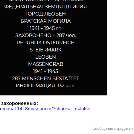
 захороненных:
memorial.1418museum.ru/?share=....n=false
Сообщение отредакти