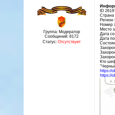
Информ
ID 2619
Страна
Регион
Номер 
Место з
Группа: Модератор
Дата со
Сообщений:
8172
Дата по
Статус:
Отсутствует
Состоя
Захорон
Захорон
Захоро
Кто шеф
"Черный
https://
https://