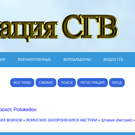
ШИЕ
ВОЕННОПЛЕННЫЕ
ФОТОАЛЬБОМЫ
ВИДЕО СГВ
ВСЕ ТЕМЫ
СВЕЖИЕ
ПОИСК
РЕГИСТРАЦИЯ
ВХОД
рохот
,
Polukedov
КИХ ВОИНОВ
»
ВОИНСКИЕ ЗАХОРОНЕНИЯ В АВСТРИИ
»
Штирия (Австрия)