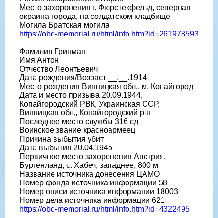
Место захоронения г. Фюрстекфельд, северная
окраина города, на солдатском кладбище
Могила Братская могила
https://obd-memorial.ru/html/info.htm?id=261978593
Фамилия Гринман
Имя Антон
Отчество Леонтьевич
Дата рождения/Возраст __.__.1914
Место рождения Винницкая обл., м. Копайгород
Дата и место призыва 20.09.1944,
Копайгородский РВК, Украинская ССР,
Винницкая обл., Копайгородский р-н
Последнее место службы 316 сд
Воинское звание красноармеец
Причина выбытия убит
Дата выбытия 20.04.1945
Первичное место захоронения Австрия,
Бургенланд, с. Хабеч, западнее, 800 м
Название источника донесения ЦАМО
Номер фонда источника информации 58
Номер описи источника информации 18003
Номер дела источника информации 621
https://obd-memorial.ru/html/info.htm?id=4322495