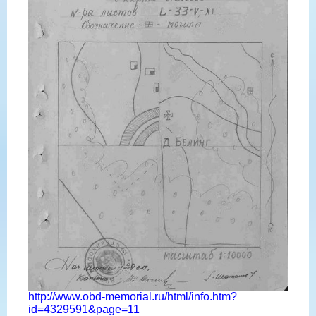
http://www.obd-memorial.ru/html/info.htm?
id=4329591&page=11