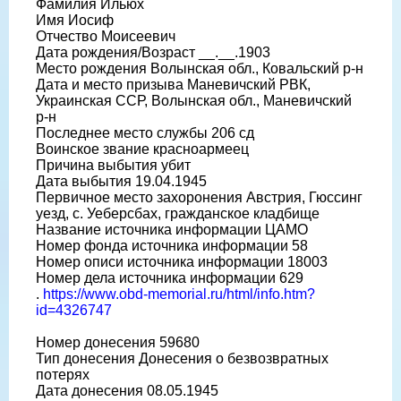
Фамилия Ильюх
Имя Иосиф
Отчество Моисеевич
Дата рождения/Возраст __.__.1903
Место рождения Волынская обл., Ковальский р-н
Дата и место призыва Маневичский РВК,
Украинская ССР, Волынская обл., Маневичский
р-н
Последнее место службы 206 сд
Воинское звание красноармеец
Причина выбытия убит
Дата выбытия 19.04.1945
Первичное место захоронения Австрия, Гюссинг
уезд, с. Уеберсбах, гражданское кладбище
Название источника информации ЦАМО
Номер фонда источника информации 58
Номер описи источника информации 18003
Номер дела источника информации 629
.
https://www.obd-memorial.ru/html/info.htm?
id=4326747
Номер донесения 59680
Тип донесения Донесения о безвозвратных
потерях
Дата донесения 08.05.1945