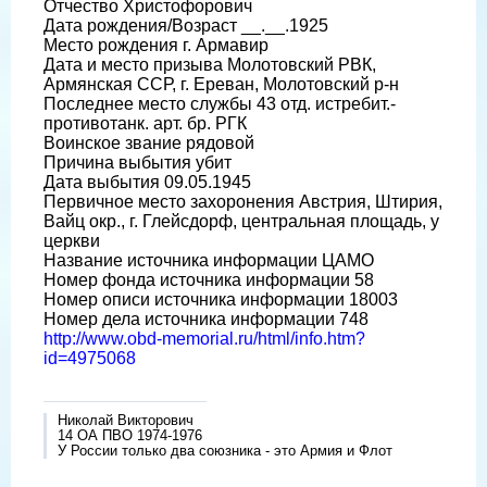
Отчество Христофорович
Дата рождения/Возраст __.__.1925
Место рождения г. Армавир
Дата и место призыва Молотовский РВК,
Армянская ССР, г. Ереван, Молотовский р-н
Последнее место службы 43 отд. истребит.-
противотанк. арт. бр. РГК
Воинское звание рядовой
Причина выбытия убит
Дата выбытия 09.05.1945
Первичное место захоронения Австрия, Штирия,
Вайц окр., г. Глейсдорф, центральная площадь, у
церкви
Название источника информации ЦАМО
Номер фонда источника информации 58
Номер описи источника информации 18003
Номер дела источника информации 748
http://www.obd-memorial.ru/html/info.htm?
id=4975068
Николай Викторович
14 ОА ПВО 1974-1976
У России только два союзника - это Армия и Флот