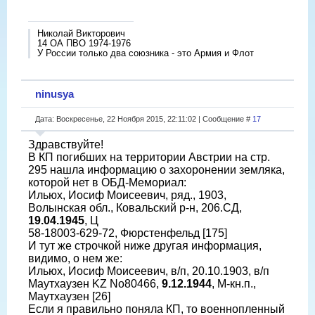
Николай Викторович
14 ОА ПВО 1974-1976
У России только два союзника - это Армия и Флот
ninusya
Дата: Воскресенье, 22 Ноября 2015, 22:11:02 | Сообщение #
17
Здравствуйте!
В КП погибших на территории Австрии на стр.
295 нашла информацию о захоронении земляка,
которой нет в ОБД-Мемориал:
Ильюх, Иосиф Моисеевич, ряд., 1903,
Волынская обл., Ковальский р-н, 206.СД,
19.04.1945
, Ц
58-18003-629-72, Фюрстенфельд [175]
И тут же строчкой ниже другая информация,
видимо, о нем же:
Ильюх, Иосиф Моисеевич, в/п, 20.10.1903, в/п
Маутхаузен KZ No80466,
9.12.1944
, М-кн.п.,
Маутхаузен [26]
Если я правильно поняла КП, то военнопленный