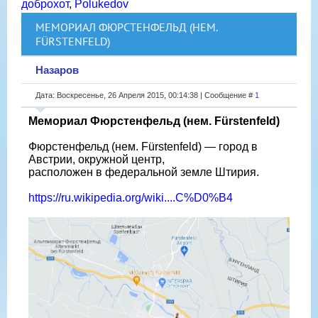
доброхот
,
Polukedov
МЕМОРИАЛ ФЮРСТЕНФЕЛЬД (НЕМ.
FÜRSTENFELD)
Назаров
Дата: Воскресенье, 26 Апреля 2015, 00:14:38 | Сообщение #
1
Мемориал Фюрстенфельд (нем. Fürstenfeld)
Фюрстенфельд (нем. Fürstenfeld) — город в
Австрии, окружной центр,
расположен в федеральной земле Штирия.
https://ru.wikipedia.org/wiki....C%D0%B4