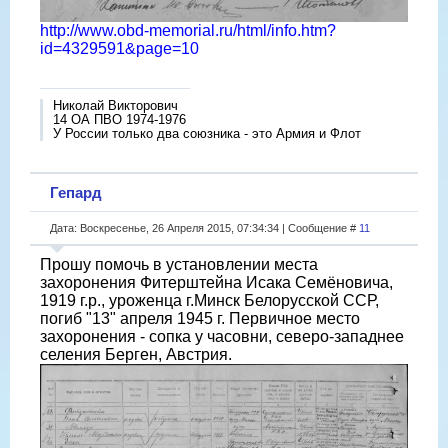
http://www.obd-memorial.ru/html/info.htm?
id=4329591&page=10
Николай Викторович
14 ОА ПВО 1974-1976
У России только два союзника - это Армия и Флот
Гепард
Дата: Воскресенье, 26 Апреля 2015, 07:34:34 | Сообщение #
11
Прошу помочь в установлении места
захоронения Фитерштейна Исака Семёновича,
1919 г.р., уроженца г.Минск Белорусской ССР,
погиб "13" апреля 1945 г. Первичное место
захоронения - сопка у часовни, северо-западнее
селения Берген, Австрия.