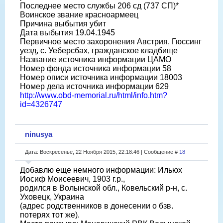
Последнее место службы 206 сд (737 СП)*
Воинское звание красноармеец
Причина выбытия убит
Дата выбытия 19.04.1945
Первичное место захоронения Австрия, Гюссинг
уезд, с. Уеберсбах, гражданское кладбище
Название источника информации ЦАМО
Номер фонда источника информации 58
Номер описи источника информации 18003
Номер дела источника информации 629
http://www.obd-memorial.ru/html/info.htm?
id=4326747
ninusya
Дата: Воскресенье, 22 Ноября 2015, 22:18:46 | Сообщение #
18
Добавлю еще немного информации: Ильюх
Иосиф Моисеевич, 1903 г.р.,
родился в Волынской обл., Ковельский р-н, с.
Уховецк, Украина
(адрес родственников в донесении о бзв.
потерях тот же).