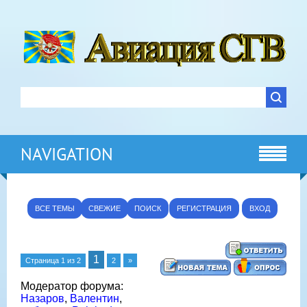
NAVIGATION
ВСЕ ТЕМЫ
СВЕЖИЕ
ПОИСК
РЕГИСТРАЦИЯ
ВХОД
1
Страница
1
из
2
2
»
Модератор форума:
Назаров
,
Валентин
,