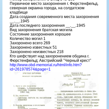
Первичное место захоронения г. Фюрстенфельд,
северная окраина города, на солдатском
кладбище
Дата создания современного места захоронения
__.__.1945
Дата последнего захоронения __.__.1945
Вид захоронения братская могила
Состояние захоронения хорошее
Количество могил 1
Захоронено всего 269
Захоронено известных 51
Захоронено неизвестных 218
Кто шефствует над захоронением община г.
Фюрстенфельд; Австрийский "Черный крест"
http://www.obd-memorial.ru/html/info.htm?
id=261978574&page=1