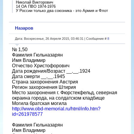
Николай Викторович
14 ОА ПВО 1974-1976
У России только два союзника - это Армия и Флот
Назаров
Дата: Воскресенье, 26 Апреля 2015, 03:46:31 | Сообщение #
8
№ 1,50
Фамилия Гюльназарян
Имя Владимир
Отчество Христофорович
Дата рождения/Возраст __.__.1924
Дата смерти __.__.1945
Страна захоронения Австрия
Регион захоронения Штирия
Место захоронения г. Фюрстекфельд, северная
окраина города, на солдатском кладбище
Могила братская могила
http://www.obd-memorial.ru/html/info.htm?
id=261978577
Фамилия Гюльназарян
Имя Владимир