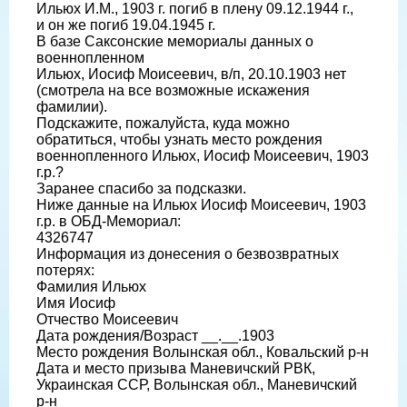
Ильюх И.М., 1903 г. погиб в плену 09.12.1944 г.,
и он же погиб 19.04.1945 г.
В базе Саксонские мемориалы данных о
военнопленном
Ильюх, Иосиф Моисеевич, в/п, 20.10.1903 нет
(смотрела на все возможные искажения
фамилии).
Подскажите, пожалуйста, куда можно
обратиться, чтобы узнать место рождения
военнопленного Ильюх, Иосиф Моисеевич, 1903
г.р.?
Заранее спасибо за подсказки.
Ниже данные на Ильюх Иосиф Моисеевич, 1903
г.р. в ОБД-Мемориал:
4326747
Информация из донесения о безвозвратных
потерях:
Фамилия Ильюх
Имя Иосиф
Отчество Моисеевич
Дата рождения/Возраст __.__.1903
Место рождения Волынская обл., Ковальский р-н
Дата и место призыва Маневичский РВК,
Украинская ССР, Волынская обл., Маневичский
р-н