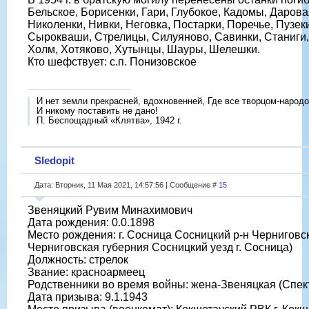
Бельское, Борисенки, Гари, Глубокое, Кадомы, Дарова
Николенки, Нивки, Неговка, Постарки, Поречье, Пузек
Сырокваши, Стрелицы, Силуяново, Савинки, Станиги,
Холм, Хотяково, Хутынцы, Шауры, Шелешки.
Кто шефствует: с.п. Понизовское
И нет земли прекрасней, вдохновенней, Где все творцом-народо
И никому поставить не дано!
П. Беспощадный «Клятва», 1942 г.
Sledopit
Дата: Вторник, 11 Мая 2021, 14:57:56 | Сообщение #
15
Звеняцкий Рувим Минахимович
Дата рождения: 0.0.1898
Место рождения: г. Сосница Сосницкий р-н Черниговс
Черниговская губерния Сосницкий уезд г. Сосница)
Должность: стрелок
Звание: красноармеец
Родственники во время войны: жена-Звеняцкая (Спек
Дата призыва: 9.1.1943