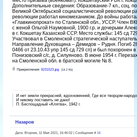
Место призыва (военкомат): Кокшетауский РВК г. Кок
Дополнительные сведения: Образование-7 кл., соц. по
Великой Октябрьской социалистической революции ра
революции работал киномехаником. До войны работа
«Главкинопрокат» по Сталинской обл., УССР. Член ВКП 
с женой Ольгой Наумовной, 1900 г.р. и дочерьми Алекс
в г. Кокшетау Казахской ССР. Место службы: 145 сд 72
Участвовал в Смоленской стратегической наступател
Направление Духовщина – Демидов – Рудня. Погиб 28
0466 от 23.10.43 упр 145 сд 729 сп) и был похоронен 
Понизовский с/с, д. Силуяново. В июне 1954 г. Переза
на Смоленской обл. в братской могиле № 8.
Прикрепления:
9231523.jpg
(14.2 Kb)
И нет земли прекрасней, вдохновенней, Где все творцом-народо
И никому поставить не дано!
П. Беспощадный «Клятва», 1942 г.
Назаров
Дата: Вторник, 11 Мая 2021, 16:46:02 | Сообщение #
16