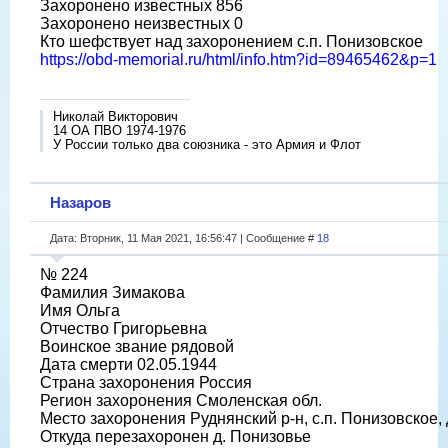
Захоронено известных 856
Захоронено неизвестных 0
Кто шефствует над захоронением с.п. Понизовское
https://obd-memorial.ru/html/info.htm?id=89465462&p=1
Николай Викторович
14 ОА ПВО 1974-1976
У России только два союзника - это Армия и Флот
Назаров
Дата: Вторник, 11 Мая 2021, 16:56:47 | Сообщение #
18
№ 224
Фамилия Зимакова
Имя Ольга
Отчество Григорьевна
Воинское звание рядовой
Дата смерти 02.05.1944
Страна захоронения Россия
Регион захоронения Смоленская обл.
Место захоронения Руднянский р-н, с.п. Понизовское, 
Откуда перезахоронен д. Понизовье