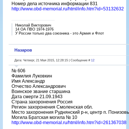
Номер дела источника информации 831
http://www.obd-memorial.ru/html/info.htm?id=53132632
Николай Викторович
14 ОА ПВО 1974-1976
У России только два союзника - это Армия и Флот
Назаров
Дата: Четверг, 21 Мая 2015, 12:28:15 | Сообщение #
12
№ 606
Фамилия Луковкин
Имя Александр
Отчество Александрович
Воинское звание старшина
Дата смерти 21.09.1943
Страна захоронения Россия
Регион захоронения Смоленская обл.
Место захоронения Руднянский р-н, центр п. Понизов
Могила Братская могила № 10
http://www.obd-memorial.ru/html/info.htm?id=261367038