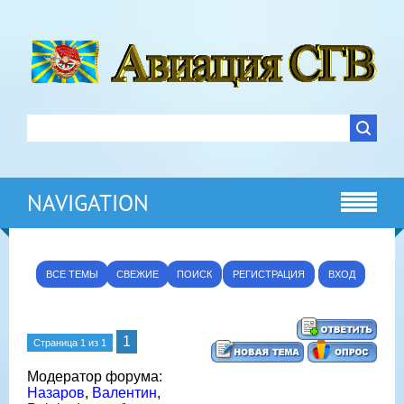
NAVIGATION
ВСЕ ТЕМЫ
СВЕЖИЕ
ПОИСК
РЕГИСТРАЦИЯ
ВХОД
1
Страница
1
из
1
Модератор форума:
Назаров
,
Валентин
,