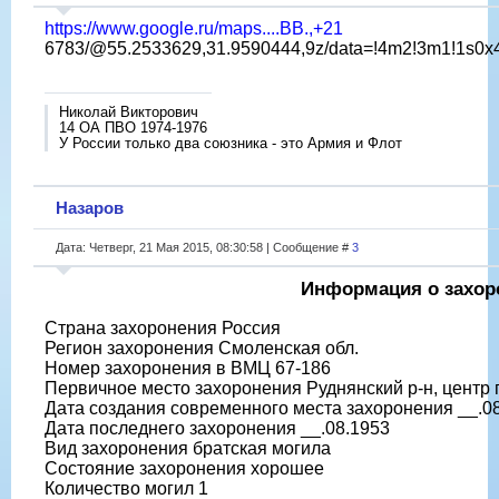
https://www.google.ru/maps....BB.,+21
6783/@55.2533629,31.9590444,9z/data=!4m2!3m1!1s0x
Николай Викторович
14 ОА ПВО 1974-1976
У России только два союзника - это Армия и Флот
Назаров
Дата: Четверг, 21 Мая 2015, 08:30:58 | Сообщение #
3
Информация о захор
Страна захоронения Россия
Регион захоронения Смоленская обл.
Номер захоронения в ВМЦ 67-186
Первичное место захоронения Руднянский р-н, центр 
Дата создания современного места захоронения __.0
Дата последнего захоронения __.08.1953
Вид захоронения братская могила
Состояние захоронения хорошее
Количество могил 1