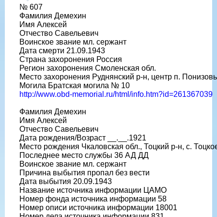
№ 607
Фамилия Демехин
Имя Алексей
Отчество Савельевич
Воинское звание мл. сержант
Дата смерти 21.09.1943
Страна захоронения Россия
Регион захоронения Смоленская обл.
Место захоронения Руднянский р-н, центр п. Понизов
Могила Братская могила № 10
http://www.obd-memorial.ru/html/info.htm?id=261367039
Фамилия Демехин
Имя Алексей
Отчество Савельевич
Дата рождения/Возраст __.__.1921
Место рождения Чкаловская обл., Тоцкий р-н, с. Тоцко
Последнее место службы 36 АД ДД
Воинское звание мл. сержант
Причина выбытия пропал без вести
Дата выбытия 20.09.1943
Название источника информации ЦАМО
Номер фонда источника информации 58
Номер описи источника информации 18001
Номер дела источника информации 831