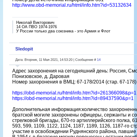
http://www.obd-memorial.ru/html/info.htm?id=53132634
Николай Викторович
14 ОА ПВО 1974-1976
У России только два союзника - это Армия и Флот
Sledopit
Дата: Вторник, 11 Мая 2021, 14:53:20 | Сообщение #
14
Адрес захоронения на сегодняшний день: Россия, Смол
Понизовское, д. Даровая
Номер захоронения в ВМЦ: 67-178/2014 (стар. 67-178)
https://obd-memorial.ru/html/info.htm?id=261366098&p=1
https://obd-memorial.ru/html/info.htm?id=89437590&p=1
Дополнительная информация:количество захороненных
братской могиле захоронены офицеры, сержанты и сол
стрелковой бригады, 670-го артиллерийского полка, 61
593, 599, 1109, 1122, 1124, 1187, 1189, 1126, 1187-го
участие в освобождении Руднянского района, павшие 
В 1954 г. в братскую могилу перенесены останки пог