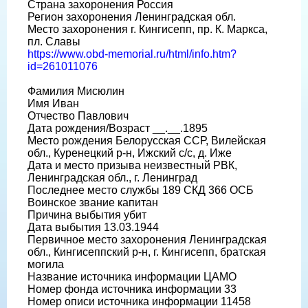
Страна захоронения Россия
Регион захоронения Ленинградская обл.
Место захоронения г. Кингисепп, пр. К. Маркса,
пл. Славы
https://www.obd-memorial.ru/html/info.htm?
id=261011076
Фамилия Мисюлин
Имя Иван
Отчество Павлович
Дата рождения/Возраст __.__.1895
Место рождения Белорусская ССР, Вилейская
обл., Куренецкий р-н, Ижский с/с, д. Иже
Дата и место призыва неизвестный РВК,
Ленинградская обл., г. Ленинград
Последнее место службы 189 СКД 366 ОСБ
Воинское звание капитан
Причина выбытия убит
Дата выбытия 13.03.1944
Первичное место захоронения Ленинградская
обл., Кингисеппский р-н, г. Кингисепп, братская
могила
Название источника информации ЦАМО
Номер фонда источника информации 33
Номер описи источника информации 11458