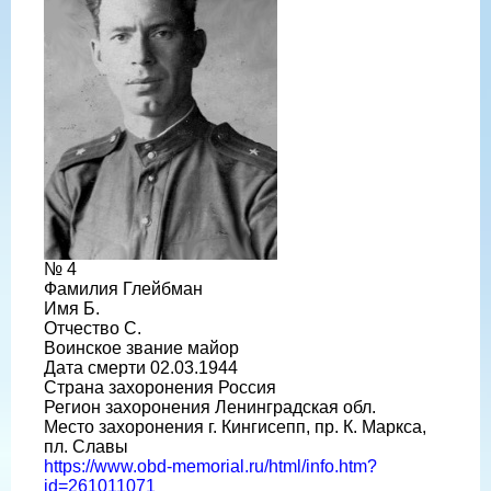
№ 4
Фамилия Глейбман
Имя Б.
Отчество С.
Воинское звание майор
Дата смерти 02.03.1944
Страна захоронения Россия
Регион захоронения Ленинградская обл.
Место захоронения г. Кингисепп, пр. К. Маркса,
пл. Славы
https://www.obd-memorial.ru/html/info.htm?
id=261011071