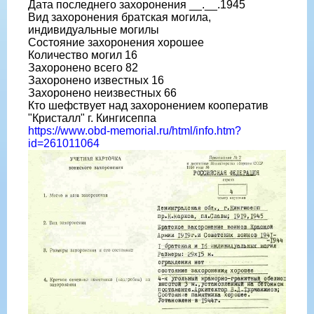
Дата последнего захоронения __.__.1945
Вид захоронения братская могила,
индивидуальные могилы
Состояние захоронения хорошее
Количество могил 16
Захоронено всего 82
Захоронено известных 16
Захоронено неизвестных 66
Кто шефствует над захоронением кооператив
"Кристалл" г. Кингисеппа
https://www.obd-memorial.ru/html/info.htm?
id=261011064