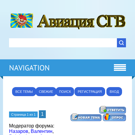
NAVIGATION
ВСЕ ТЕМЫ
СВЕЖИЕ
ПОИСК
РЕГИСТРАЦИЯ
ВХОД
1
Страница
1
из
1
Модератор форума:
Назаров
,
Валентин
,