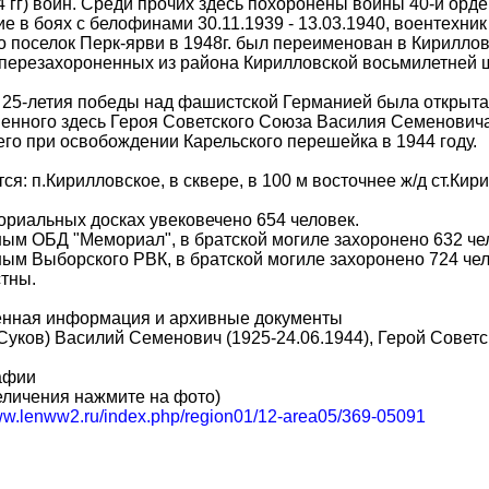
4 гг) войн. Среди прочих здесь похоронены воины 40-й орд
е в боях с белофинами 30.11.1939 - 13.03.1940, воентехник 
о поселок Перк-ярви в 1948г. был переименован в Кириллов
 перезахороненных из района Кирилловской восьмилетней 
 25-летия победы над фашистской Германией была открыта
енного здесь Героя Советского Союза Василия Семеновича 
го при освобождении Карельского перешейка в 1944 году.
ся: п.Кирилловское, в сквере, в 100 м восточнее ж/д ст.Кир
риальных досках увековечено 654 человек.
ым ОБД "Мемориал", в братской могиле захоронено 632 че
ым Выборского РВК, в братской могиле захоронено 724 чело
тны.
нная информация и архивные документы
Суков) Василий Семенович (1925-24.06.1944), Герой Совет
афии
еличения нажмите на фото)
www.lenww2.ru/index.php/region01/12-area05/369-05091