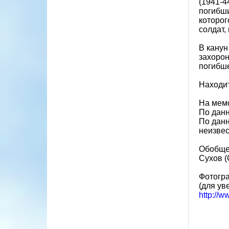
(1941-4
погибши
которог
солдат,
В канун
захорон
погибше
Находит
На мемо
По данн
По данн
неизвес
Обобще
Сухов (
Фотогр
(для ув
http://