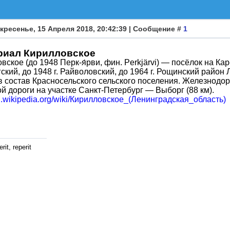
кресенье, 15 Апреля 2018, 20:42:39 | Сообщение #
1
иал Кирилловское
овское (до 1948 Перк-я́рви, фин. Perkjärvi) — посёлок на К
ский, до 1948 г. Райволовский, до 1964 г. Рощинский район 
в состав Красносельского сельского поселения. Железнодо
й дороги на участке Санкт-Петербург — Выборг (88 км).
/ru.wikipedia.org/wiki/Кирилловское_(Ленинградская_область)
rit, reperit