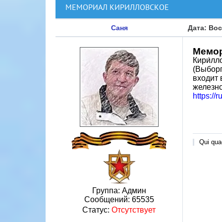
МЕМОРИАЛ КИРИЛЛОВСКОЕ
Саня
Дата: Вос
Мемор
Кири́лл
(Выборг
входит 
железно
https:/
Qui quae
Группа: Админ
Сообщений:
65535
Статус:
Отсутствует