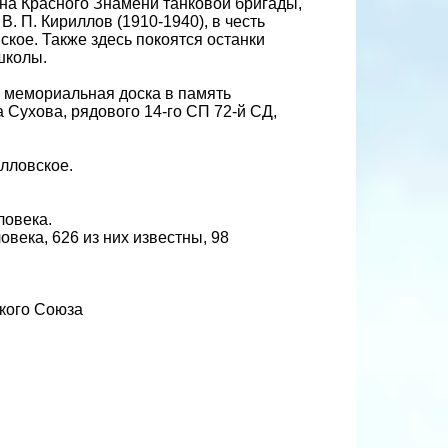
ена Красного Знамени танковой бригады,
В. П. Кириллов (1910-1940), в честь
ское. Также здесь покоятся останки
школы.
 мемориальная доска в память
Сухова, рядового 14-го СП 72-й СД,
илловское.
ловека.
века, 626 из них известны, 98
ского Союза