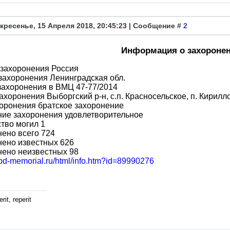
кресенье, 15 Апреля 2018, 20:45:23 | Сообщение #
2
Информация о захороне
 захоронения Россия
захоронения Ленинградская обл.
захоронения в ВМЦ 47-77/2014
ахоронения Выборгский р-н, с.п. Красносельское, п. Кирилл
оронения братское захоронение
ние захоронения удовлетворительное
тво могил 1
ено всего 724
нено известных 626
нено неизвестных 98
obd-memorial.ru/html/info.htm?id=89990276
rit, reperit