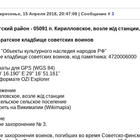
кресенье, 15 Апреля 2018, 20:47:08 | Сообщение #
3
ский район - 05091 п. Кирилловское, возле ж/д станции
Братское кладбище советских воинов
 "Объекты культурного наследия народов РФ"
е кладбище советских воинов, код памятника: 4720006000
наты для GPS (WGS 84)
' 16.190'' E 29° 16' 51.161''
формате OZI Explorer
ожение
лловское, возле ж/д станции
ельское сельское поселение
еть на Викимапии (Wikimapia)
ие
е захоронение № 3.
е захоронения воинов, погибших во время Советско-финско