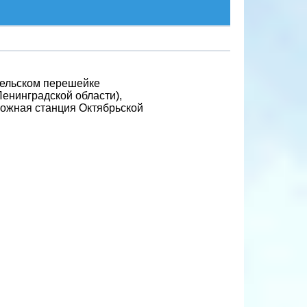
арельском перешейке
Ленинградской области),
рожная станция Октябрьской