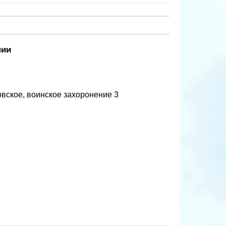
нии
овское, воинское захоронение 3