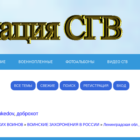
ШИЕ
ВОЕННОПЛЕННЫЕ
ФОТОАЛЬБОМЫ
ВИДЕО СГВ
ВСЕ ТЕМЫ
СВЕЖИЕ
ПОИСК
РЕГИСТРАЦИЯ
ВХОД
ukedov
,
доброхот
КИХ ВОИНОВ
»
ВОИНСКИЕ ЗАХОРОНЕНИЯ В РОССИИ
»
Ленинградская обл.,