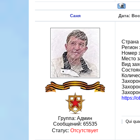
Саня
Дата: Вос
Страна
Регион 
Номер 
Место з
Вид зах
Состоя
Количес
Захорон
Захоро
Захоро
https://
Группа: Админ
Qui quae
Сообщений:
65535
Статус:
Отсутствует