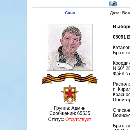
Саня
Дата: Вос
Выборг
05091 
Каталог
Братско
Коорди
N 60° 28
Файл в 
Распол
п. Кири
Краснос
Посмотр
Группа: Админ
Описан
Сообщений:
65535
Воинско
Статус:
Отсутствует
Братски