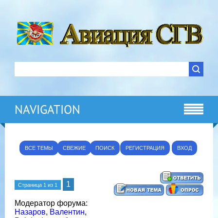
NAVIGATION
ВСЕ ТЕМЫ
СВЕЖИЕ
ПОИСК
РЕГИСТРАЦИЯ
ВХОД
1
Страница
1
из
1
Модератор форума:
Назаров
,
Валентин
,