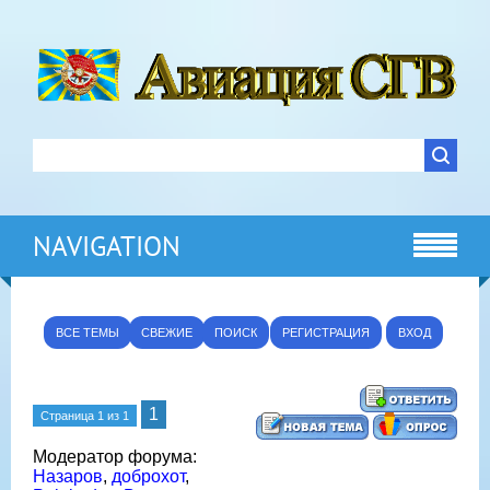
NAVIGATION
ВСЕ ТЕМЫ
СВЕЖИЕ
ПОИСК
РЕГИСТРАЦИЯ
ВХОД
1
Страница
1
из
1
Модератор форума:
Назаров
,
доброхот
,