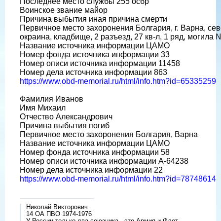
Последнее место службы 255 осбр
Воинское звание майор
Причина выбытия иная причина смерти
Первичное место захоронения Болгария, г. Варна, се
окраина, кладбище, 2 разъезд, 27 кв-л, 1 ряд, могила 
Название источника информации ЦАМО
Номер фонда источника информации 33
Номер описи источника информации 11458
Номер дела источника информации 863
https://www.obd-memorial.ru/html/info.htm?id=65335259
Фамилия Иванов
Имя Михаил
Отчество Александрович
Причина выбытия погиб
Первичное место захоронения Болгария, Варна
Название источника информации ЦАМО
Номер фонда источника информации 58
Номер описи источника информации A-64238
Номер дела источника информации 22
https://www.obd-memorial.ru/html/info.htm?id=78748614
Николай Викторович
14 ОА ПВО 1974-1976
У России только два союзника - это Армия и Флот