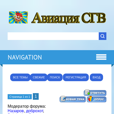
NAVIGATION
ВСЕ ТЕМЫ
СВЕЖИЕ
ПОИСК
РЕГИСТРАЦИЯ
ВХОД
1
Страница
1
из
1
Модератор форума:
Назаров
,
доброхот
,