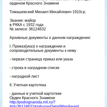
орденом Красного Знамени
Томашевский Михаил Михайлович 1910г.р.
Звание: майор
в РККА с 1932 года
№ записи: 36124632
Архивные документы о данном награждении:
I. Приказ(указ) о награждении и
сопроводительные документы к нему
- первая страница приказ или указа
- строка в наградном списке
- наградной лист
II. Учетная картотека
- данные в учетной картотеке
Орден Красного Знамени
http://podvignaroda.mil.ru/?
#id=36124632&tab=navDetailManAward