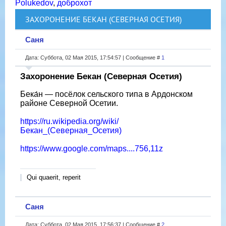
Polukedov
,
доброхот
ЗАХОРОНЕНИЕ БЕКАН (СЕВЕРНАЯ ОСЕТИЯ)
Саня
Дата: Суббота, 02 Мая 2015, 17:54:57 | Сообщение #
1
Захоронение Бекан (Северная Осетия)
Бека́н — посёлок сельского типа в Ардонском
районе Северной Осетии.
https://ru.wikipedia.org/wiki/
Бекан_(Северная_Осетия)
https://www.google.com/maps....756,11z
Qui quaerit, reperit
Саня
Дата: Суббота, 02 Мая 2015, 17:56:37 | Сообщение #
2