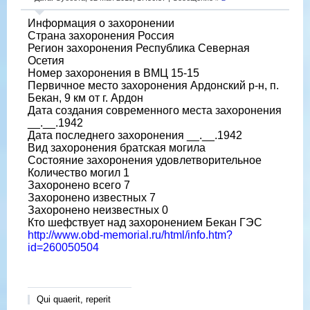
Информация о захоронении
Страна захоронения Россия
Регион захоронения Республика Северная
Осетия
Номер захоронения в ВМЦ 15-15
Первичное место захоронения Ардонский р-н, п.
Бекан, 9 км от г. Ардон
Дата создания современного места захоронения
__.__.1942
Дата последнего захоронения __.__.1942
Вид захоронения братская могила
Состояние захоронения удовлетворительное
Количество могил 1
Захоронено всего 7
Захоронено известных 7
Захоронено неизвестных 0
Кто шефствует над захоронением Бекан ГЭС
http://www.obd-memorial.ru/html/info.htm?
id=260050504
Qui quaerit, reperit