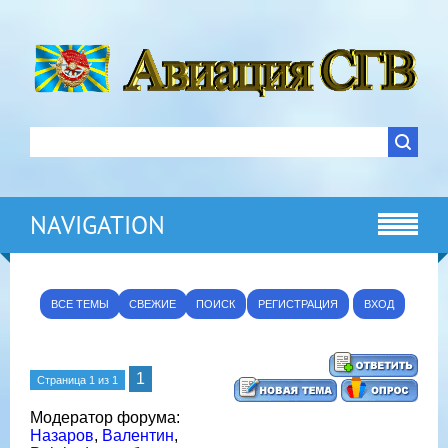
NAVIGATION
ВСЕ ТЕМЫ
СВЕЖИЕ
ПОИСК
РЕГИСТРАЦИЯ
ВХОД
1
Страница
1
из
1
Модератор форума:
Назаров
,
Валентин
,