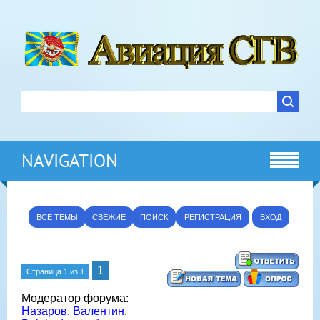
NAVIGATION
ВСЕ ТЕМЫ
СВЕЖИЕ
ПОИСК
РЕГИСТРАЦИЯ
ВХОД
1
Страница
1
из
1
Модератор форума:
Назаров
,
Валентин
,