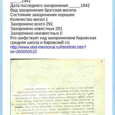
__.__.1942
Дата последнего захоронения __.__.1942
Вид захоронения братская могила
Состояние захоронения хорошее
Количество могил 1
Захоронено всего 291
Захоронено известных 291
Захоронено неизвестных 0
Кто шефствует над захоронением Кировская
средняя школа и Кировский с/с
http://www.obd-memorial.ru/html/info.htm?
id=260050510