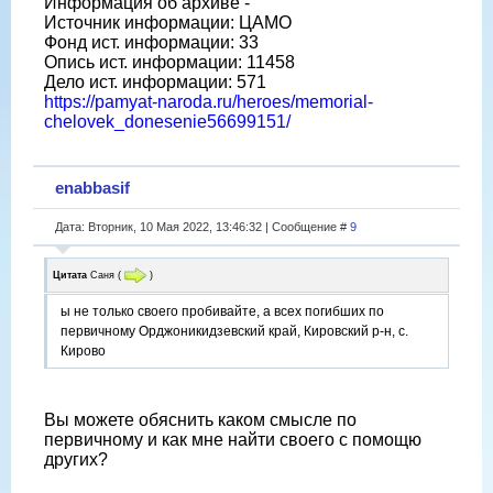
Информация об архиве -
Источник информации: ЦАМО
Фонд ист. информации: 33
Опись ист. информации: 11458
Дело ист. информации: 571
https://pamyat-naroda.ru/heroes/memorial-
chelovek_donesenie56699151/
enabbasif
Дата: Вторник, 10 Мая 2022, 13:46:32 | Сообщение #
9
Цитата
Саня
(
)
ы не только своего пробивайте, а всех погибших по
первичному Орджоникидзевский край, Кировский р-н, с.
Кирово
Вы можете обяснить каком смысле по
первичному и как мне найти своего с помощю
других?