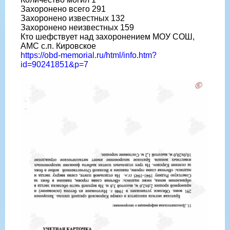
Захоронено всего 291
Захоронено известных 132
Захоронено неизвестных 159
Кто шефствует над захоронением МОУ СОШ,
АМС с.п. Кировское
https://obd-memorial.ru/html/info.htm?
id=90241851&p=7