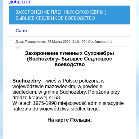
доброхот
ЗАХОРОНЕНИЕ ПЛЕННЫХ СУХОЖЕБРЫ (
БЫВШЕЕ СЕДЛЕЦКОЕ ВОЕВОДСТВО
Саня
Дата: Понедельник, 26 Марта 2012, 21:04:20 | Сообщение #
1
Захоронение пленных Сухожебры
(Suchożebry- бывшее Седлецкое
воеводство
Suchożebry
– wieś w Polsce położona w
województwie mazowieckim, w powiecie
siedleckim, w gminie Suchożebry. Położona przy
drodze krajowej nr 63.
W latach 1975-1998 miejscowość administracyjnie
należała do województwa siedleckiego.
На карте Польши: