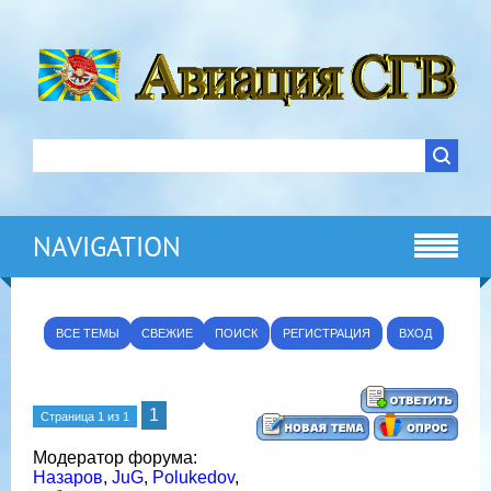
NAVIGATION
ВСЕ ТЕМЫ
СВЕЖИЕ
ПОИСК
РЕГИСТРАЦИЯ
ВХОД
1
Страница
1
из
1
Модератор форума:
Назаров
,
JuG
,
Polukedov
,