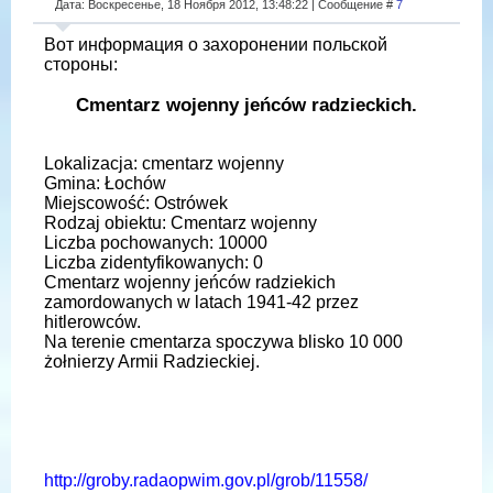
Дата: Воскресенье, 18 Ноября 2012, 13:48:22 | Сообщение #
7
Вот информация о захоронении польской
стороны:
Cmentarz wojenny jeńców radzieckich.
Lokalizacja: cmentarz wojenny
Gmina: Łochów
Miejscowość: Ostrówek
Rodzaj obiektu: Cmentarz wojenny
Liczba pochowanych: 10000
Liczba zidentyfikowanych: 0
Cmentarz wojenny jeńców radziekich
zamordowanych w latach 1941-42 przez
hitlerowców.
Na terenie cmentarza spoczywa blisko 10 000
żołnierzy Armii Radzieckiej.
http://groby.radaopwim.gov.pl/grob/11558/