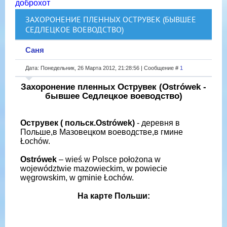
доброхот
ЗАХОРОНЕНИЕ ПЛЕННЫХ ОСТРУВЕК (БЫВШЕЕ
СЕДЛЕЦКОЕ ВОЕВОДСТВО)
Саня
Дата: Понедельник, 26 Марта 2012, 21:28:56 | Сообщение #
1
Захоронение пленных Острувек (Ostrówek -
бывшее Седлецкое воеводство)
Острувек ( польск.Ostrówek)
- деревня в
Польше,в Мазовецком воеводстве,в гмине
Łochów.
Ostrówek
– wieś w Polsce położona w
województwie mazowieckim, w powiecie
węgrowskim, w gminie Łochów.
На карте Польши: