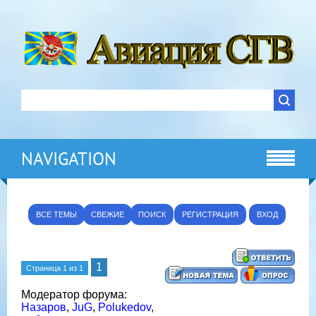
NAVIGATION
ВСЕ ТЕМЫ
СВЕЖИЕ
ПОИСК
РЕГИСТРАЦИЯ
ВХОД
1
Страница
1
из
1
Модератор форума:
Назаров
,
JuG
,
Polukedov
,