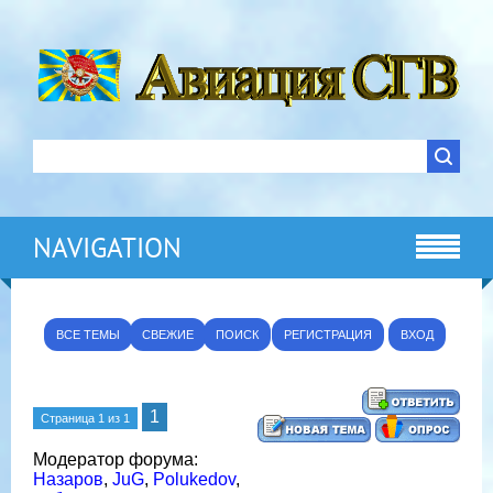
NAVIGATION
ВСЕ ТЕМЫ
СВЕЖИЕ
ПОИСК
РЕГИСТРАЦИЯ
ВХОД
1
Страница
1
из
1
Модератор форума:
Назаров
,
JuG
,
Polukedov
,