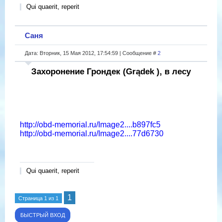
Qui quaerit, reperit
Саня
Дата: Вторник, 15 Мая 2012, 17:54:59 | Сообщение #
2
Захоронение Грондек (Grądek ), в лесу
http://obd-memorial.ru/Image2....b897fc5
http://obd-memorial.ru/Image2....77d6730
Qui quaerit, reperit
1
Страница
1
из
1