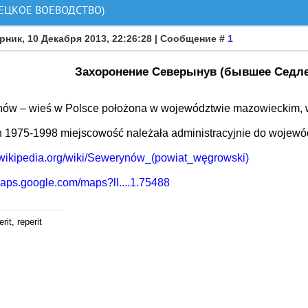
ЕЦКОЕ ВОЕВОДСТВО)
рник, 10 Декабря 2013, 22:26:28 | Сообщение #
1
Захоронение Северынув (бывшее Седле
ów – wieś w Polsce położona w województwie mazowieckim, w
h 1975-1998 miejscowość należała administracyjnie do wojewó
pl.wikipedia.org/wiki/Sewerynów_(powiat_węgrowski)
maps.google.com/maps?ll....1.75488
rit, reperit