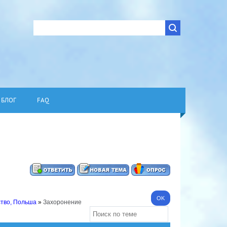
БЛОГ
FAQ
ство, Польша
»
Захоронение