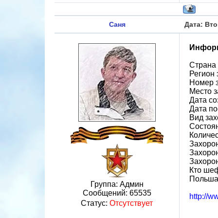
Саня
Дата: Вто
Информ
Страна
Регион
Номер 
Место 
Дата со
Дата по
Вид за
Состоя
Количес
Захорон
Захорон
Захоро
Кто шеф
Польш
Группа: Админ
Сообщений:
65535
http://
Статус:
Отсутствует