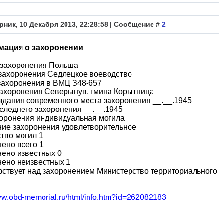
рник, 10 Декабря 2013, 22:28:58 | Сообщение #
2
ация о захоронении
 захоронения Польша
 захоронения Седлецкое воеводство
захоронения в ВМЦ З48-657
захоронения Северынув, гмина Корытница
здания современного места захоронения __.__.1945
следнего захоронения __.__.1945
хоронения индивидуальная могила
ние захоронения удовлетворительное
тво могил 1
ено всего 1
ено известных 0
нено неизвестных 1
ствует над захоронением Министерство территориального 
а
www.obd-memorial.ru/html/info.htm?id=262082183