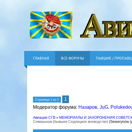
ГЛАВНАЯ
ВСЕ ФОРУМЫ
ПАВШИЕ / ПРОПАВ
1
Страница
1
из
1
Модератор форума:
Назаров
,
JuG
,
Polukedo
Авиации СГВ
»
МЕМОРИАЛЫ И ЗАХОРОНЕНИЯ СОВЕТС
Северынув (бывшее Седлецкое воеводство)
(Sewerynów (p