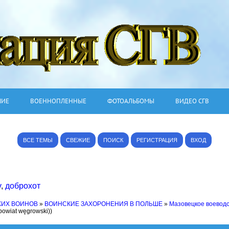
ШИЕ
ВОЕННОПЛЕННЫЕ
ФОТОАЛЬБОМЫ
ВИДЕО СГВ
ВСЕ ТЕМЫ
СВЕЖИЕ
ПОИСК
РЕГИСТРАЦИЯ
ВХОД
v
,
доброхот
КИХ ВОИНОВ
»
ВОИНСКИЕ ЗАХОРОНЕНИЯ В ПОЛЬШЕ
»
Мазовецкое воевод
owiat węgrowski))