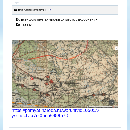
Цитата
KarinaHaritonova
(
)
Во всех документах числится место захоронения г.
Котценау.
https://pamyat-naroda.ru/warunit/id10505/?
ysclid=lvta7ef0nc58989570