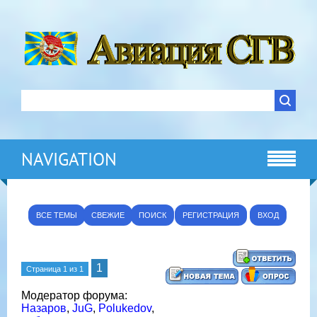
NAVIGATION
ВСЕ ТЕМЫ
СВЕЖИЕ
ПОИСК
РЕГИСТРАЦИЯ
ВХОД
1
Страница
1
из
1
Модератор форума:
Назаров
,
JuG
,
Polukedov
,