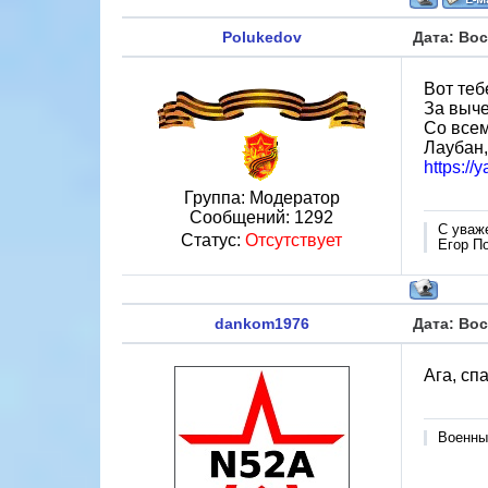
Polukedov
Дата: Вос
Вот теб
За выче
Со всем
Лаубан,
https:/
Группа: Модератор
Сообщений:
1292
С уваж
Статус:
Отсутствует
Егор П
dankom1976
Дата: Вос
Ага, сп
Военны