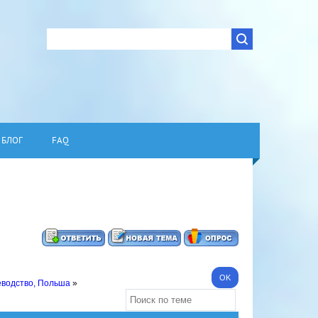
БЛОГ
FAQ
еводство, Польша
»