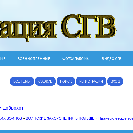
ШИЕ
ВОЕННОПЛЕННЫЕ
ФОТОАЛЬБОМЫ
ВИДЕО СГВ
ВСЕ ТЕМЫ
СВЕЖИЕ
ПОИСК
РЕГИСТРАЦИЯ
ВХОД
v
,
доброхот
КИХ ВОИНОВ
»
ВОИНСКИЕ ЗАХОРОНЕНИЯ В ПОЛЬШЕ
»
Нижнесилезское во