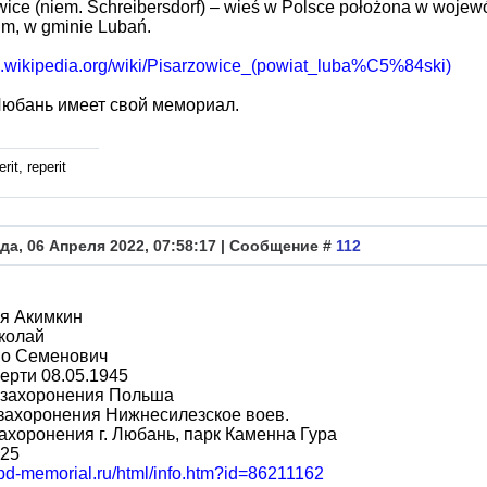
wice (niem. Schreibersdorf) – wieś w Polsce położona w wojew
im, w gminie Lubań.
/pl.wikipedia.org/wiki/Pisarzowice_(powiat_luba%C5%84ski)
Любань имеет свой мемориал.
rit, reperit
да, 06 Апреля 2022, 07:58:17 | Сообщение #
112
я Акимкин
колай
во Семенович
ерти 08.05.1945
 захоронения Польша
захоронения Нижнесилезское воев.
ахоронения г. Любань, парк Каменна Гура
 25
obd-memorial.ru/html/info.htm?id=86211162