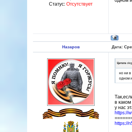
одном и
Статус:
Отсутствует
Назаров
Дата: Сре
Цитата
ole
но ни в
одном и
Так,есл
в каком
у нас э
https:/
======
https://