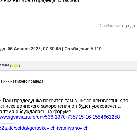
з них нет моего прадеда. Спасибо!
Сообщение отреда
да, 06 Апреля 2022, 07:30:05 | Сообщение #
110
g230299
(
)
з них нет моего прадеда
и Ваш прадедушка покоится там в числе неизвестных,то
 списке воинского захоронения он будет увековечен...
та тема обсуждалась на форуме:
/www.sgvavia.ru/forum/536-1870-735715-16-1554661258
======
n52a.de/soldat/geraskevich-ivan-ivanovich