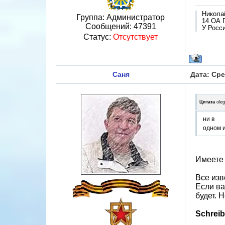
Никола
Группа: Администратор
14 ОА 
Сообщений:
47391
У Росси
Статус:
Отсутствует
Саня
Дата: Сре
Цитата
ole
ни в
одном и
Имеете
Все изв
Если ва
будет. 
Schreib