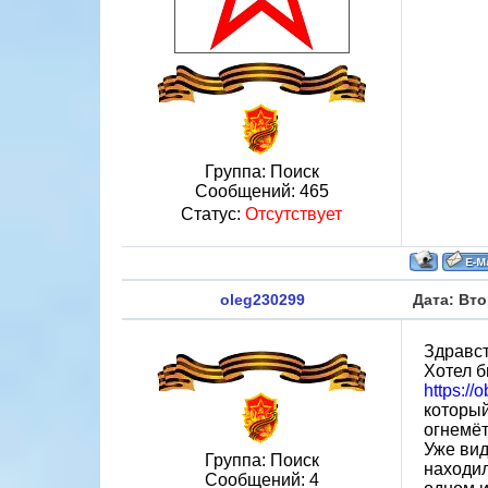
Группа: Поиск
Сообщений:
465
Статус:
Отсутствует
oleg230299
Дата: Вто
Здравст
Хотел б
https://
который
огнемёт
Уже вид
Группа: Поиск
находил
Сообщений:
4