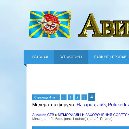
ГЛАВНАЯ
ВСЕ ФОРУМЫ
ПАВШИЕ / ПРОПАВ
4
Страница
4
из
4
«
1
2
3
Модератор форума:
Назаров
,
JuG
,
Polukedo
Авиации СГВ
»
МЕМОРИАЛЫ И ЗАХОРОНЕНИЯ СОВЕТС
Мемориал Любань (нем. Lauban)
(Lubań, Poland)