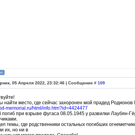
рник, 05 Апреля 2022, 23:32:46 | Сообщение #
109
вуйте!
ы найти место, где сейчас захоронен мой прадед Родионо
obd-memorial.ru/html/info.htm?id=4424477
 погиб при взрыве фугаса 08.05.1945 у развилки Лаубян-Г
чиками.
ел темы, где родственники остальных погибших огнеметчик
и их, но ни в