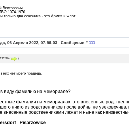
й Викторович
ПВО 1974-1976
и только два союзника - это Армия и Флот
да, 06 Апреля 2022, 07:56:03 | Сообщение #
111
g230299
(
)
з них нет моего прадеда.
 в виду фамилию на мемориале?
естные фамилии на мемориалах, это внесенные родственни
шего никто из родственников после войны не увековечивал ч
Не внесенные родственниками лежат и ныне как неизвестны
ersdorf - Pisarzowice