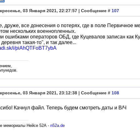
кресенье, 03 Января 2021, 22:27:57 | Сообщение #
107
е, друже, все донесения о потерях, где в поле Первичное м
том нескольких военнопленных.
и ошибками операторов ОБД, где Куцевалов записан как Ку
 деревня такая-то", и так далее...
/yadi.sk/i/piAhQTFoBT7ybA
ением,
олукедов.
кресенье, 03 Января 2021, 23:12:38 | Сообщение #
108
асибо! Качнул файл. Теперь будем смотреть даты и В/Ч
е мемориалы Нейсе 52А -
n52a.de