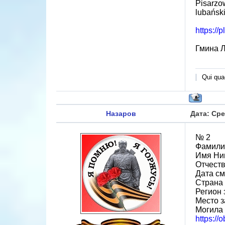
Pisarzo
lubańsk
https:/
Гмина 
Qui quae
Назаров
Дата: Сре
№ 2
Фамили
Имя Ни
Отчест
Дата см
Страна
Регион 
Место з
Могила
https://