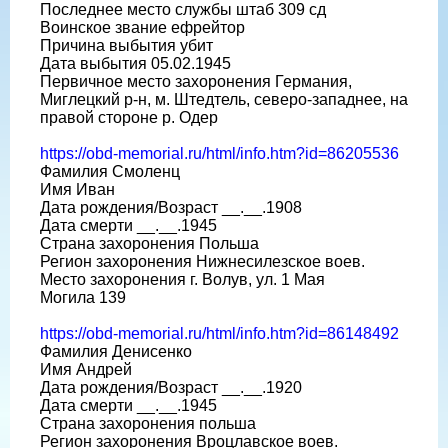
Последнее место службы штаб 309 сд
Воинское звание ефрейтор
Причина выбытия убит
Дата выбытия 05.02.1945
Первичное место захоронения Германия,
Миглецкий р-н, м. Штедтель, северо-западнее, на
правой стороне р. Одер
https://obd-memorial.ru/html/info.htm?id=86205536
Фамилия Смоленц
Имя Иван
Дата рождения/Возраст __.__.1908
Дата смерти __.__.1945
Страна захоронения Польша
Регион захоронения Нижнесилезское воев.
Место захоронения г. Волув, ул. 1 Мая
Могила 139
https://obd-memorial.ru/html/info.htm?id=86148492
Фамилия Денисенко
Имя Андрей
Дата рождения/Возраст __.__.1920
Дата смерти __.__.1945
Страна захоронения польша
Регион захоронения Вроцлавское воев.