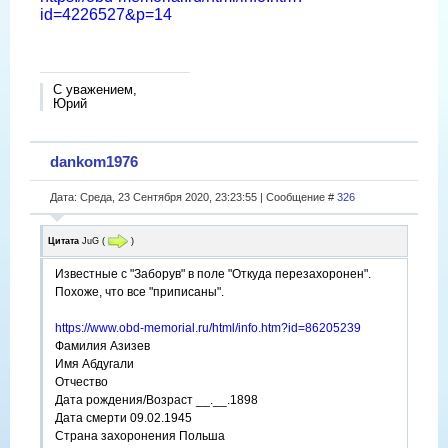
id=4226527&p=14
С уважением,
Юрий
dankom1976
Дата: Среда, 23 Сентября 2020, 23:23:55 | Сообщение #
326
Цитата
JuG
(
)
Известные с "Заборув" в поле "Откуда перезахоронен".
Похоже, что все "приписаны".
https://www.obd-memorial.ru/html/info.htm?id=86205239
Фамилия Азизев
Имя Абдугали
Отчество
Дата рождения/Возраст __.__.1898
Дата смерти 09.02.1945
Страна захоронения Польша