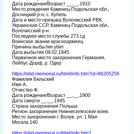
Дата рождения/Возраст __.__.1910
Место рождения Каменец-Подольская обл.,
Досницкий р-н, с. Купель
Дата и место призыва Волочисский РВК,
Украинская ССР, Каменец-Подольская обл.,
Волочисский р-н
Последнее место службы 273 сд
Воинское звание красноармеец
Причина выбытия убит
Дата выбытия 09.02.1945
Первичное место захоронения Германия,
Лейбус-Дорф, р. Одер
https://obd-memorial.ru/html/info.htm?id=86205256
Фамилия Бельский
Имя А.
Отчество Ф.
Дата рождения/Возраст __.__.1900
Дата смерти __.__.1945
Страна захоронения Польша
Регион захоронения Нижнесилезское воев.
Место захоронения г. Волув, ул. 1 Мая
Могила 140
https://obd-memorial.ru/html/info.htm?