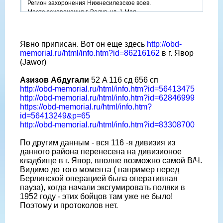
Регион захоронения Нижнесилезское воев.
Место захоронения г. Волув, ул. 1 Мая
Могила 148
Откуда перезахоронен гм. Заборув, Редлице
Явно приписан. Вот он еще здесь
http://obd-
https://www.obd-memorial.ru/html/info.htm?id=56413475
memorial.ru/html/info.htm?id=86216162
в г. Явор
Фамилия Азизов
(Jawor)
Имя Абдугали
Отчество
Азизов Абдугали
52 A 116 сд 656 сп
Дата рождения/Возраст __.__.1898
http://obd-memorial.ru/html/info.htm?id=56413475
Место рождения г. Ташкент, Сталинский р-н
http://obd-memorial.ru/html/info.htm?id=62846999
Дата и место призыва Сталинский РВК, Узбекская ССР, г.
https://obd-memorial.ru/html/info.htm?
Ташкент, Сталинский р-н
id=56413249&p=65
Последнее место службы штаб 116 сд
http://obd-memorial.ru/html/info.htm?id=83308700
Воинское звание рядовой
Причина выбытия убит
По другим данным - вся 116 -я дивизия из
Дата выбытия 09.02.1945
данного района перенесена на дивизионое
Первичное место захоронения Германия, с. Редлиц,
кладбище в г. Явор, вполне возможно самой В/Ч.
могила № 22
Видимо до того момента ( например перед
Берлинской операцией была оперативная
пауза), когда начали эксгумировать поляки в
1952 году - этих бойцов там уже не было!
Поэтому и протоколов нет.