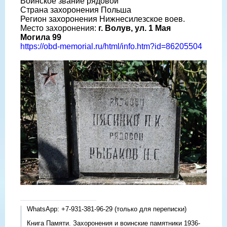
Воинское звание рядовой
Страна захоронения Польша
Регион захоронения Нижнесилезское воев.
Место захоронения:
г. Волув, ул. 1 Мая
Могила 99
https://obd-memorial.ru/html/info.htm?id=86205504
WhatsApp: +7-931-381-96-29 (только для переписки)
Книга Памяти. Захоронения и воинские памятники 1936-