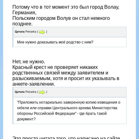
Потому что в тот момент это был город Волау,
Германия,
Польским городом Волув он стал немного
позднее.
Цитата
Petrarka
(
)
Мне нужно доказывать моё родство с ним?
Нет, не нужно.
Красный крест не проверяет никаких
родственных связей между заявителем и
разыскиваемым, хотя и просит их указывать в
анкете-заявлении.
Цитата
Petrarka
(
)
"Приложить нотариально заверенную копию извещения о
гибели или справки Центрального архива Министерства
обороны Российской Федерации" - где брать такой
документ?
Это просто цитата того, что написано на сайте