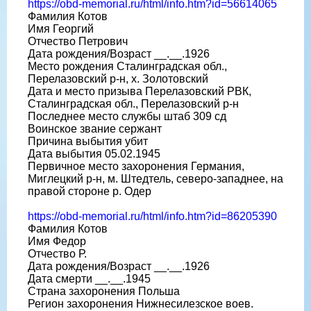
https://obd-memorial.ru/html/info.htm?id=56614065
Фамилия Котов
Имя Георгий
Отчество Петрович
Дата рождения/Возраст __.__.1926
Место рождения Сталинградская обл.,
Перелазовский р-н, х. Золотовский
Дата и место призыва Перелазовский РВК,
Сталинградская обл., Перелазовский р-н
Последнее место службы штаб 309 сд
Воинское звание сержант
Причина выбытия убит
Дата выбытия 05.02.1945
Первичное место захоронения Германия,
Миглецкий р-н, м. Штедтель, северо-западнее, на
правой стороне р. Одер
https://obd-memorial.ru/html/info.htm?id=86205390
Фамилия Котов
Имя Федор
Отчество Р.
Дата рождения/Возраст __.__.1926
Дата смерти __.__.1945
Страна захоронения Польша
Регион захоронения Нижнесилезское воев.