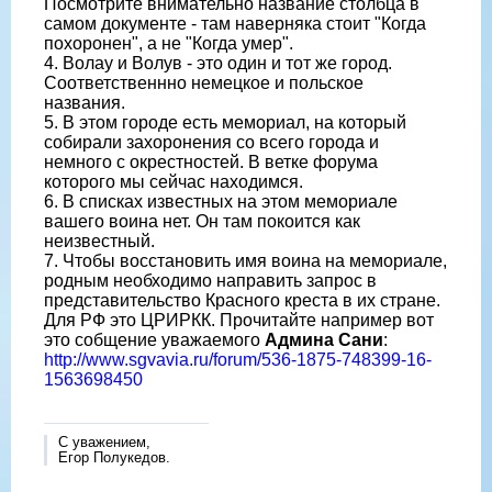
Посмотрите внимательно название столбца в
самом документе - там наверняка стоит "Когда
похоронен", а не "Когда умер".
4. Волау и Волув - это один и тот же город.
Соответственнно немецкое и польское
названия.
5. В этом городе есть мемориал, на который
собирали захоронения со всего города и
немного с окрестностей. В ветке форума
которого мы сейчас находимся.
6. В списках известных на этом мемориале
вашего воина нет. Он там покоится как
неизвестный.
7. Чтобы восстановить имя воина на мемориале,
родным необходимо направить запрос в
представительство Красного креста в их стране.
Для РФ это ЦРИРКК. Прочитайте например вот
это собщение уважаемого
Админа Сани
:
http://www.sgvavia.ru/forum/536-1875-748399-16-
1563698450
С уважением,
Егор Полукедов.