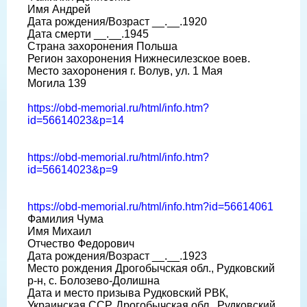
Имя Андрей
Дата рождения/Возраст __.__.1920
Дата смерти __.__.1945
Страна захоронения Польша
Регион захоронения Нижнесилезское воев.
Место захоронения г. Волув, ул. 1 Мая
Могила 139
https://obd-memorial.ru/html/info.htm?
id=56614023&p=14
https://obd-memorial.ru/html/info.htm?
id=56614023&p=9
https://obd-memorial.ru/html/info.htm?id=56614061
Фамилия Чума
Имя Михаил
Отчество Федорович
Дата рождения/Возраст __.__.1923
Место рождения Дрогобычская обл., Рудковский
р-н, с. Болозево-Долишна
Дата и место призыва Рудковский РВК,
Украинская ССР, Дрогобычская обл., Рудковский