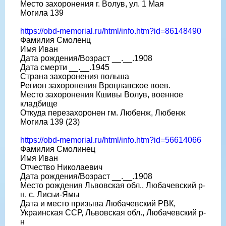
Место захоронения г. Волув, ул. 1 Мая
Могила 139
https://obd-memorial.ru/html/info.htm?id=86148490
Фамилия Смоленц
Имя Иван
Дата рождения/Возраст __.__.1908
Дата смерти __.__.1945
Страна захоронения польша
Регион захоронения Вроцлавское воев.
Место захоронения Кшивы Волув, военное
кладбище
Откуда перезахоронен гм. Любенж, Любенж
Могила 139 (23)
https://obd-memorial.ru/html/info.htm?id=56614066
Фамилия Смолинец
Имя Иван
Отчество Николаевич
Дата рождения/Возраст __.__.1908
Место рождения Львовская обл., Любачевский р-
н, с. Лисьи-Ямы
Дата и место призыва Любачевский РВК,
Украинская ССР, Львовская обл., Любачевский р-
н