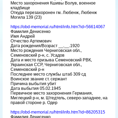
Место захоронения Кшивы Волув, военное
кладбище
Откуда перезахоронен гм. Любенж, Любенж
Могила 139 (23)
https://obd-memorial.ru/html/info.htm?id=56614067
Фамилия Денисенко
Имя Андрей
Отчество Артемович
Дата рождения/Возраст __.__.1920
Место рождения Черниговская обл.,
Семеновский р-н, с. Усадов
Дата и место призыва Семеновский РВК,
Украинская ССР, Черниговская обл.,
Семеновский р-н
Последнее место службы штаб 309 сд
Воинское звание ст. сержант
Причина выбытия убит
Дата выбытия 05.02.1945
Первичное место захоронения Германия,
Миглецкий р-н, м. Штедтель, северо-западнее, на
правой стороне р. Одер
https://obd-memorial.ru/html/info.htm?id=86205315
Фамилия Денисенко