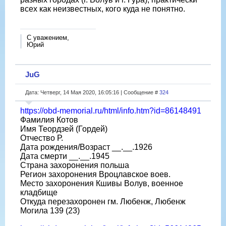
всех как неизвестных, кого куда не понятно.
С уважением,
Юрий
JuG
Дата: Четверг, 14 Мая 2020, 16:05:16 | Сообщение #
324
https://obd-memorial.ru/html/info.htm?id=86148491
Фамилия Котов
Имя Теордзей (Гордей)
Отчество Р.
Дата рождения/Возраст __.__.1926
Дата смерти __.__.1945
Страна захоронения польша
Регион захоронения Вроцлавское воев.
Место захоронения Кшивы Волув, военное
кладбище
Откуда перезахоронен гм. Любенж, Любенж
Могила 139 (23)