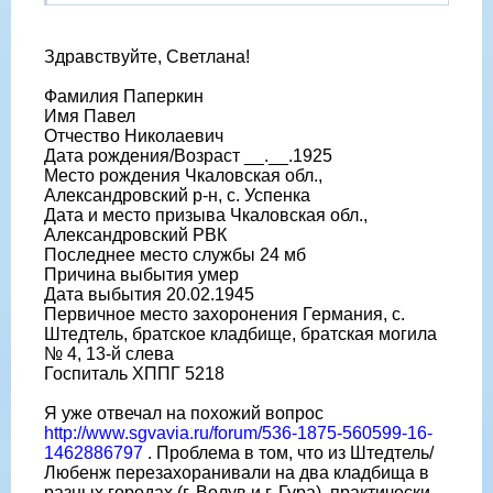
Здравствуйте, Светлана!
Фамилия Паперкин
Имя Павел
Отчество Николаевич
Дата рождения/Возраст __.__.1925
Место рождения Чкаловская обл.,
Александровский р-н, с. Успенка
Дата и место призыва Чкаловская обл.,
Александровский РВК
Последнее место службы 24 мб
Причина выбытия умер
Дата выбытия 20.02.1945
Первичное место захоронения Германия, с.
Штедтель, братское кладбище, братская могила
№ 4, 13-й слева
Госпиталь ХППГ 5218
Я уже отвечал на похожий вопрос
http://www.sgvavia.ru/forum/536-1875-560599-16-
1462886797
. Проблема в том, что из Штедтель/
Любенж перезахоранивали на два кладбища в
разных городах (г. Волув и г. Гура), практически