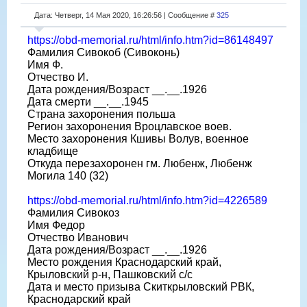
Дата: Четверг, 14 Мая 2020, 16:26:56 | Сообщение #
325
https://obd-memorial.ru/html/info.htm?id=86148497
Фамилия Сивокоб (Сивоконь)
Имя Ф.
Отчество И.
Дата рождения/Возраст __.__.1926
Дата смерти __.__.1945
Страна захоронения польша
Регион захоронения Вроцлавское воев.
Место захоронения Кшивы Волув, военное
кладбище
Откуда перезахоронен гм. Любенж, Любенж
Могила 140 (32)
https://obd-memorial.ru/html/info.htm?id=4226589
Фамилия Сивокоз
Имя Федор
Отчество Иванович
Дата рождения/Возраст __.__.1926
Место рождения Краснодарский край,
Крыловский р-н, Пашковский с/с
Дата и место призыва Скиткрыловский РВК,
Краснодарский край