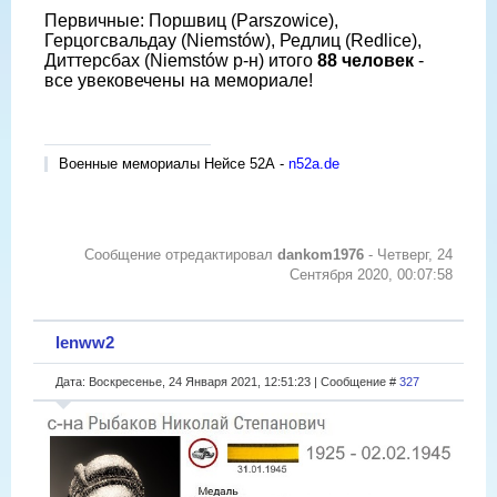
Первичные: Поршвиц (Parszowice),
Герцогсвальдау (Niemstów), Редлиц (Redlice),
Диттерсбах (Niemstów р-н) итого
88 человек
-
все увековечены на мемориале!
Военные мемориалы Нейсе 52А -
n52a.de
Сообщение отредактировал
dankom1976
-
Четверг, 24
Сентября 2020, 00:07:58
lenww2
Дата: Воскресенье, 24 Января 2021, 12:51:23 | Сообщение #
327