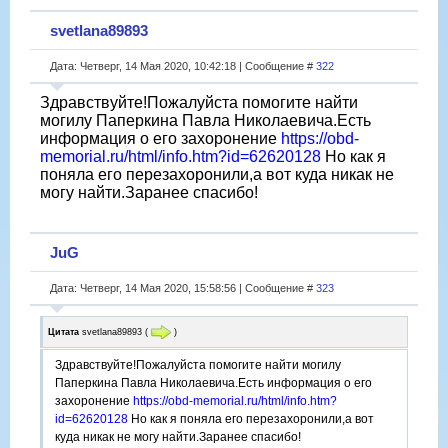
svetlana89893
Дата: Четверг, 14 Мая 2020, 10:42:18 | Сообщение #
322
Здравствуйте!Пожалуйста помогите найти
могилу Паперкина Павла Николаевича.Есть
информация о его захоронение
https://obd-
memorial.ru/html/info.htm?id=62620128
Но как я
поняла его перезахоронили,а вот куда никак не
могу найти.Заранее спасибо!
JuG
Дата: Четверг, 14 Мая 2020, 15:58:56 | Сообщение #
323
Цитата
svetlana89893
(
)
Здравствуйте!Пожалуйста помогите найти могилу
Паперкина Павла Николаевича.Есть информация о его
захоронение
https://obd-memorial.ru/html/info.htm?
id=62620128
Но как я поняла его перезахоронили,а вот
куда никак не могу найти.Заранее спасибо!