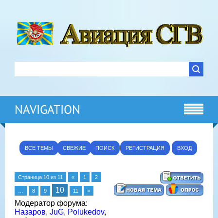
NAVIGATION
ВСЕ ТЕМЫ
СВЕЖИЕ
ПОИСК
РЕГИСТРАЦИЯ
ВХОД
Страница
10
из
11
«
1
2
10
…
8
9
11
»
Модератор форума:
Назаров
,
JuG
,
Polukedov
,