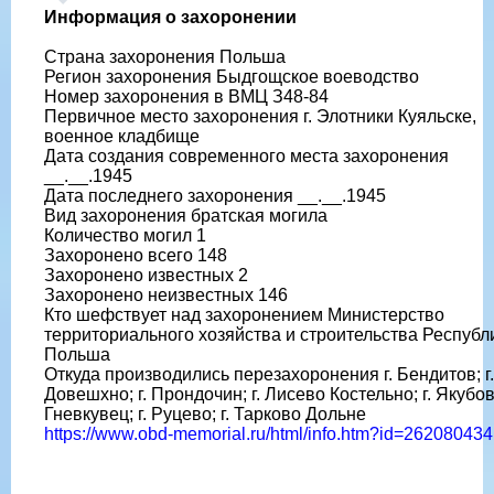
Информация о захоронении
Страна захоронения Польша
Регион захоронения Быдгощское воеводство
Номер захоронения в ВМЦ З48-84
Первичное место захоронения г. Элотники Куяльске,
военное кладбище
Дата создания современного места захоронения
__.__.1945
Дата последнего захоронения __.__.1945
Вид захоронения братская могила
Количество могил 1
Захоронено всего 148
Захоронено известных 2
Захоронено неизвестных 146
Кто шефствует над захоронением Министерство
территориального хозяйства и строительства Республ
Польша
Откуда производились перезахоронения г. Бендитов; г.
Довешхно; г. Прондочин; г. Лисево Костельно; г. Якубово
Гневкувец; г. Руцево; г. Тарково Дольне
https://www.obd-memorial.ru/html/info.htm?id=262080434