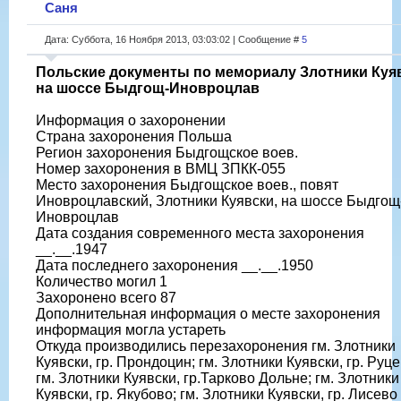
Саня
Дата: Суббота, 16 Ноября 2013, 03:03:02 | Сообщение #
5
Польские документы по мемориалу Злотники Куяв
на шоссе Быдгощ-Иновроцлав
Информация о захоронении
Страна захоронения Польша
Регион захоронения Быдгощское воев.
Номер захоронения в ВМЦ ЗПКК-055
Место захоронения Быдгощское воев., повят
Иновроцлавский, Злотники Куявски, на шоссе Быдгощ
Иновроцлав
Дата создания современного места захоронения
__.__.1947
Дата последнего захоронения __.__.1950
Количество могил 1
Захоронено всего 87
Дополнительная информация о месте захоронения
информация могла устареть
Откуда производились перезахоронения гм. Злотники
Куявски, гр. Прондоцин; гм. Злотники Куявски, гр. Руце
гм. Злотники Куявски, гр.Тарково Дольне; гм. Злотники
Куявски, гр. Якубово; гм. Злотники Куявски, гр. Лисево