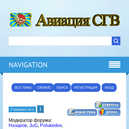
NAVIGATION
ВСЕ ТЕМЫ
СВЕЖИЕ
ПОИСК
РЕГИСТРАЦИЯ
ВХОД
1
Страница
1
из
1
Модератор форума:
Назаров
,
JuG
,
Polukedov
,