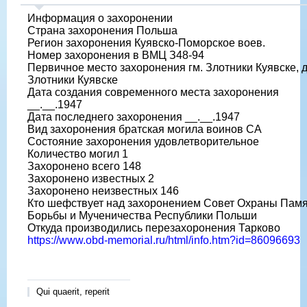
Информация о захоронении
Страна захоронения Польша
Регион захоронения Куявско-Поморское воев.
Номер захоронения в ВМЦ З48-94
Первичное место захоронения гм. Злотники Куявске, д
Злотники Куявске
Дата создания современного места захоронения
__.__.1947
Дата последнего захоронения __.__.1947
Вид захоронения братская могила воинов СА
Состояние захоронения удовлетворительное
Количество могил 1
Захоронено всего 148
Захоронено известных 2
Захоронено неизвестных 146
Кто шефствует над захоронением Совет Охраны Пам
Борьбы и Мученичества Республики Польши
Откуда производились перезахоронения Тарково
https://www.obd-memorial.ru/html/info.htm?id=86096693
Qui quaerit, reperit