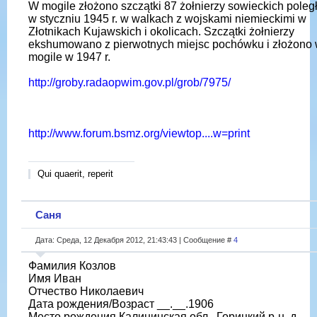
W mogile złożono szczątki 87 żołnierzy sowieckich poleg
w styczniu 1945 r. w walkach z wojskami niemieckimi w
Złotnikach Kujawskich i okolicach. Szczątki żołnierzy
ekshumowano z pierwotnych miejsc pochówku i złożono
mogile w 1947 r.
http://groby.radaopwim.gov.pl/grob/7975/
http://www.forum.bsmz.org/viewtop....w=print
Qui quaerit, reperit
Саня
Дата: Среда, 12 Декабря 2012, 21:43:43 | Сообщение #
4
Фамилия Козлов
Имя Иван
Отчество Николаевич
Дата рождения/Возраст __.__.1906
Место рождения Калининская обл., Горицкий р-н, д.