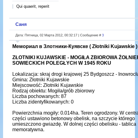
Qui quaerit, reperit
Саня
Дата: Пятница, 02 Марта 2012, 00:32:17 | Сообщение #
3
Мемориал в Злотники-Куявске ( Złotniki Kujawskie )
ZŁOTNIKI KUJAWSKIE - MOGIŁA ZBIOROWA ŻOŁNI
SOWIECKICH POLEGŁYCH W 1945 ROKU
Lokalizacja: skraj drogi krajowej 25 Bydgoszcz - Inowroc
Gmina: Złotniki Kujawskie
Miejscowość: Złotniki Kujawskie
Rodzaj obiektu: Mogiła/grób zbiorowy
Liczba pochowanych: 87
Liczba zidentyfikowanych: 0
Powierzchnia mogiły: 0.014ha. Teren ogrodzony. W centra
części ustawiono betonowy obelisk, na szczycie którego
umieszczono gwiazdę. W dolnej części obelisku - tablica
memoratywna.