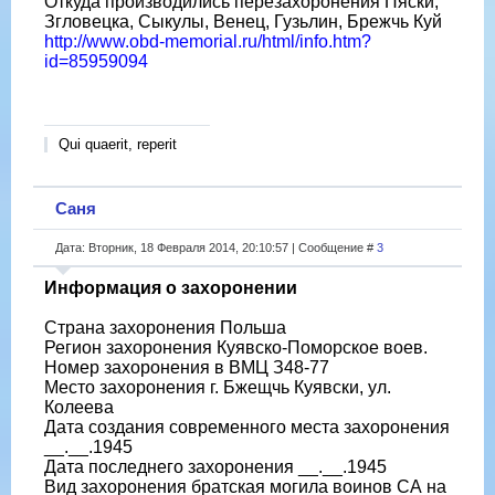
Откуда производились перезахоронения Пяски,
Згловецка, Сыкулы, Венец, Гузьлин, Брежчь Куй
http://www.obd-memorial.ru/html/info.htm?
id=85959094
Qui quaerit, reperit
Саня
Дата: Вторник, 18 Февраля 2014, 20:10:57 | Сообщение #
3
Информация о захоронении
Страна захоронения Польша
Регион захоронения Куявско-Поморское воев.
Номер захоронения в ВМЦ З48-77
Место захоронения г. Бжещчь Куявски, ул.
Колеева
Дата создания современного места захоронения
__.__.1945
Дата последнего захоронения __.__.1945
Вид захоронения братская могила воинов СА на