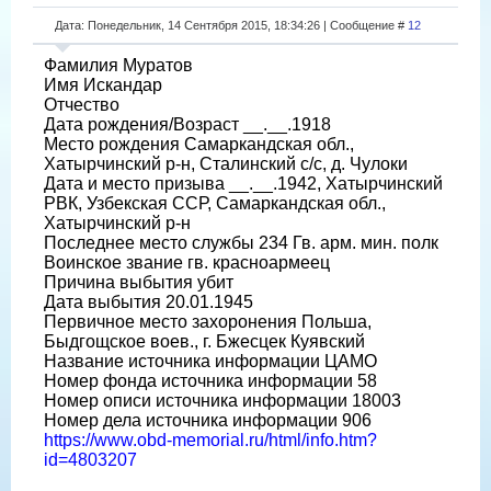
Дата: Понедельник, 14 Сентября 2015, 18:34:26 | Сообщение #
12
Фамилия Муратов
Имя Искандар
Отчество
Дата рождения/Возраст __.__.1918
Место рождения Самаркандская обл.,
Хатырчинский р-н, Сталинский с/с, д. Чулоки
Дата и место призыва __.__.1942, Хатырчинский
РВК, Узбекская ССР, Самаркандская обл.,
Хатырчинский р-н
Последнее место службы 234 Гв. арм. мин. полк
Воинское звание гв. красноармеец
Причина выбытия убит
Дата выбытия 20.01.1945
Первичное место захоронения Польша,
Быдгощское воев., г. Бжесцек Куявский
Название источника информации ЦАМО
Номер фонда источника информации 58
Номер описи источника информации 18003
Номер дела источника информации 906
https://www.obd-memorial.ru/html/info.htm?
id=4803207