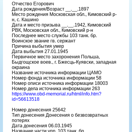
Отчество Егорович
Дата рождения/Возраст __.__.1897
Место рождения Московская обл., Кимовский р-
н, с. Кашино
Дата и место призыва __.__.1942, Кимовский
РВК, Московская обл., Кимовский р-н
Последнее место службы 103 танк. бр.
Воинское звание гв. сержант
Причина выбытия умер
Дата выбытия 27.01.1945
Первичное место захоронения Польша,
Быдгощское воев., г. Бжесць-Куявски, западная
окраина
Название источника информации ЦАМО
Номер фонда источника информации 58
Номер описи источника информации 18003
Номер дела источника информации 263
https://www.obd-memorial.ru/html/info.htm?
id=56613518
Номер донесения 25642
Тип донесения Донесения о безвозвратных
потерях
Дата донесения 06.03.1945
Название части упр. 103 танк. бр.