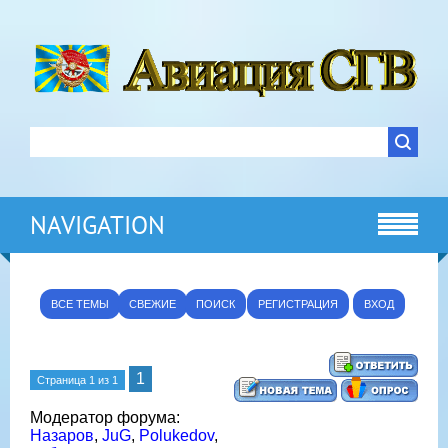
NAVIGATION
ВСЕ ТЕМЫ
СВЕЖИЕ
ПОИСК
РЕГИСТРАЦИЯ
ВХОД
1
Страница
1
из
1
Модератор форума:
Назаров
,
JuG
,
Polukedov
,