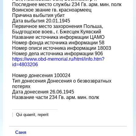
Последнее место службы 234 Гв. арм. мин. полк
Воинское звание гв. красноармеец
Причина выбытия убит
Дата выбытия 20.01.1945
Первичное место захоронения Польша,
Быдгощское воев., г. Бжесцек Куявский
Название источника информации ЦАМО
Номер фонда источника информации 58
Номер описи источника информации 18003
Номер дела источника информации 906
https://www.obd-memorial.ru/html/info.htm?
id=4803206
Номер донесения 100024
Тип донесения Донесения о безвозвратных
потерях
Дата донесения 26.06.1945
Название части 234 Гв. арм. мин. полк
Qui quaerit, reperit
Саня