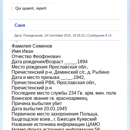
Qui quaerit, reperit
Саня
Дата: Понедельник, 14 Сентября 2015, 18:35:22 | Сообщение #
13
Фамилия Семенов
Имя Иван
Отчество Феофонович
Дата рождения/Возраст __.__.1894
Место рождения Ярославская обл.,
Пречистенский р-н, Деминский с/с, д. Рыбино
Дата и место призыва __.__.1942,
Пречистенский РВК, Ярославская обл.,
Пречистенский р-н
Последнее место службы 234 Гв. арм. мин. полк
Воинское звание гв. красноармеец
Причина выбытия убит
Дата выбытия 20.01.1945
Первичное место захоронения Польша,
Быдгощское воев., г. Бжесцек Куявский
Название источника информации ЦАМО
Номер фонда источника информации 58