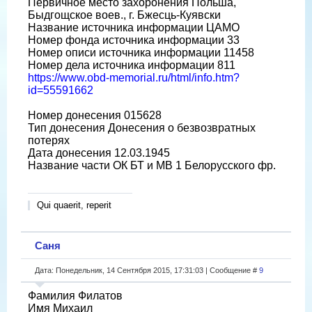
Первичное место захоронения Польша,
Быдгощское воев., г. Бжесць-Куявски
Название источника информации ЦАМО
Номер фонда источника информации 33
Номер описи источника информации 11458
Номер дела источника информации 811
https://www.obd-memorial.ru/html/info.htm?
id=55591662
Номер донесения 015628
Тип донесения Донесения о безвозвратных
потерях
Дата донесения 12.03.1945
Название части ОК БТ и МВ 1 Белорусского фр.
Qui quaerit, reperit
Саня
Дата: Понедельник, 14 Сентября 2015, 17:31:03 | Сообщение #
9
Фамилия Филатов
Имя Михаил