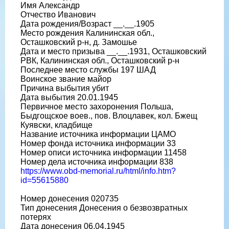
Имя Александр
Отчество Иванович
Дата рождения/Возраст __.__.1905
Место рождения Калининская обл.,
Осташковский р-н, д. Замошье
Дата и место призыва __.__.1931, Осташковский
РВК, Калининская обл., Осташковский р-н
Последнее место службы 197 ШАД
Воинское звание майор
Причина выбытия убит
Дата выбытия 20.01.1945
Первичное место захоронения Польша,
Быдгощское воев., пов. Влоцлавек, кол. Бжещ
Куявски, кладбище
Название источника информации ЦАМО
Номер фонда источника информации 33
Номер описи источника информации 11458
Номер дела источника информации 838
https://www.obd-memorial.ru/html/info.htm?
id=55615880
Номер донесения 020735
Тип донесения Донесения о безвозвратных
потерях
Дата донесения 06.04.1945