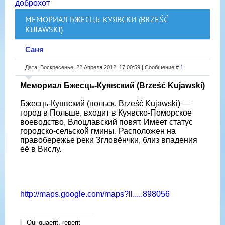
доброхот
МЕМОРИАЛ БЖЕСЦЬ-КУЯВСКИ (BRZEŚĆ
KUJAWSKI)
Саня
Дата: Воскресенье, 22 Апреля 2012, 17:00:59 | Сообщение #
1
Мемориал Бжесць-Куявский (Brześć Kujawski)
Бжесць-Куявский (польск. Brześć Kujawski) —
город в Польше, входит в Куявско-Поморское
воеводство, Влоцлавский повят. Имеет статус
городско-сельской гмины. Расположен на
правобережье реки Згловёнчки, близ впадения
её в Вислу.
http://maps.google.com/maps?ll.....898056
Qui quaerit, reperit