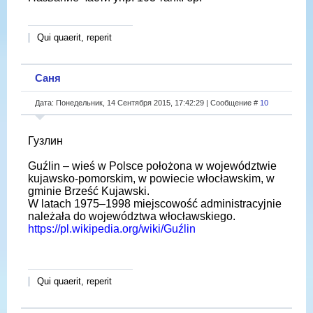
Qui quaerit, reperit
Саня
Дата: Понедельник, 14 Сентября 2015, 17:42:29 | Сообщение #
10
Гузлин
Guźlin – wieś w Polsce położona w województwie
kujawsko-pomorskim, w powiecie włocławskim, w
gminie Brześć Kujawski.
W latach 1975–1998 miejscowość administracyjnie
należała do województwa włocławskiego.
https://pl.wikipedia.org/wiki/Guźlin
Qui quaerit, reperit