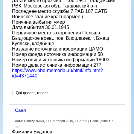
Дата и место призыва __.06.1941, Талдомский
РВК, Московская обл., Талдомский р-н
Последнее место службы 7 РАБ 107 САТБ
Воинское звание красноармеец
Причина выбытия умер
Дата выбытия 30.01.1945
Первичное место захоронения Польша,
Быдгощское воев., пов. Влоцлавек, г. Бжещ
Куявски, кладбище
Название источника информации ЦАМО
Номер фонда источника информации 58
Номер описи источника информации 18003
Номер дела источника информации 277
https://www.obd-memorial.ru/html/info.htm?
id=4371440
Qui quaerit, reperit
Саня
Дата: Понедельник, 14 Сентября 2015, 17:27:55 | Сообщение #
7
Фамилия Буданов