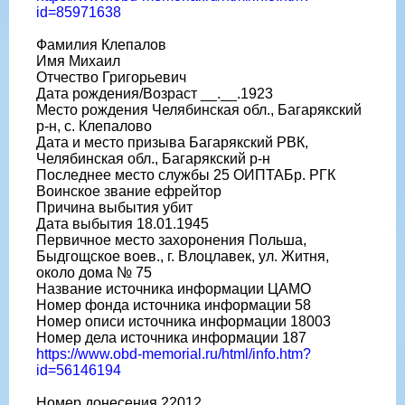
id=85971638
Фамилия Клепалов
Имя Михаил
Отчество Григорьевич
Дата рождения/Возраст __.__.1923
Место рождения Челябинская обл., Багарякский
р-н, с. Клепалово
Дата и место призыва Багарякский РВК,
Челябинская обл., Багарякский р-н
Последнее место службы 25 ОИПТАБр. РГК
Воинское звание ефрейтор
Причина выбытия убит
Дата выбытия 18.01.1945
Первичное место захоронения Польша,
Быдгощское воев., г. Влоцлавек, ул. Житня,
около дома № 75
Название источника информации ЦАМО
Номер фонда источника информации 58
Номер описи источника информации 18003
Номер дела источника информации 187
https://www.obd-memorial.ru/html/info.htm?
id=56146194
Номер донесения 22012