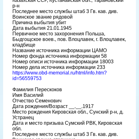
Казахская ССР, Кустанайская обл., Тарановский
р-н
Последнее место службы штаб 3 Гв. кав. див.
Воинское звание рядовой
Причина выбытия убит
Дата выбытия 21.01.1945
Первичное место захоронения Польша,
Быдгощское воев., пов. Влоцлавек, г. Влоцлавек,
кладбище
Название источника информации ЦАМО
Номер фонда источника информации 58
Номер описи источника информации 18003
Номер дела источника информации 233
https://www.obd-memorial.ru/html/info.htm?
id=56559753
Фамилия Перескоков
Имя Василий
Отчество Семенович
Дата рождения/Возраст __.__.1917
Место рождения Кировская обл., Сунский р-н, д.
Устранец
Дата и место призыва Сумский РВК, Кировская
обл.
Последнее место службы штаб 3 Гв. кав. див.