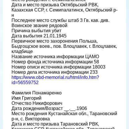
Дата и место призыва Октябрьский РВК,
Казахская ССР, г. Семипалатинск, Октябрьский р-
н
Последнее место службы штаб 3 Гв. кав. див.
Воинское звание рядовой
Причина выбытия убит
Дата выбытия 21.01.1945
Первичное место захоронения Польша,
Быдгощское воев., пов. Влоцлавек, г. Влоцлавек,
кладбище
Название источника информации ЦАМО
Номер фонда источника информации 58
Номер описи источника информации 18003
Номер дела источника информации 233
https://www.obd-memorial.ru/html/info.htm?
id=56559752
Фамилия Понамаренко
Имя Григорий
Отчество Никифорович
Дата рождения/Возраст __.__.1906
Место рождения Кустанайская обл., Тарановский
р-н, с. Викторовка
Дата и место призыва Тарановский РВК,