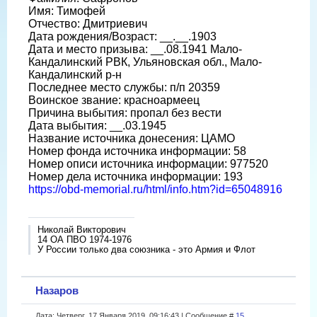
Имя: Тимофей
Отчество: Дмитриевич
Дата рождения/Возраст: __.__.1903
Дата и место призыва: __.08.1941 Мало-
Кандалинский РВК, Ульяновская обл., Мало-
Кандалинский р-н
Последнее место службы: п/п 20359
Воинское звание: красноармеец
Причина выбытия: пропал без вести
Дата выбытия: __.03.1945
Название источника донесения: ЦАМО
Номер фонда источника информации: 58
Номер описи источника информации: 977520
Номер дела источника информации: 193
https://obd-memorial.ru/html/info.htm?id=65048916
Николай Викторович
14 ОА ПВО 1974-1976
У России только два союзника - это Армия и Флот
Назаров
Дата: Четверг, 17 Января 2019, 09:16:43 | Сообщение #
15