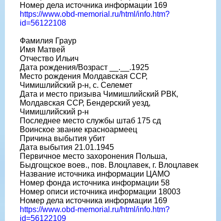
Номер дела источника информации 169
https://www.obd-memorial.ru/html/info.htm?
id=56122108
Фамилия Граур
Имя Матвей
Отчество Ильич
Дата рождения/Возраст __.__.1925
Место рождения Молдавская ССР,
Чимишлийский р-н, с. Селемет
Дата и место призыва Чимишлийский РВК,
Молдавская ССР, Бендерский уезд,
Чимишлийский р-н
Последнее место службы штаб 175 сд
Воинское звание красноармеец
Причина выбытия убит
Дата выбытия 21.01.1945
Первичное место захоронения Польша,
Быдгощское воев., пов. Влоцлавек, г. Влоцлавек
Название источника информации ЦАМО
Номер фонда источника информации 58
Номер описи источника информации 18003
Номер дела источника информации 169
https://www.obd-memorial.ru/html/info.htm?
id=56122109