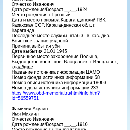
Отчество Иванович
Дата рождения/Возраст __.__.1924
Место рождения г. Грозный
Дата и место призыва Карагандинский ГВК,
Казахская ССР, Карагандинская обл., г.
Караганда
Последнее место службы штаб 3 Гв. кав. див.
Воинское звание рядовой
Причина выбытия убит
Дата выбытия 21.01.1945
Первичное место захоронения Польша,
Быдгощское воев., пов. Влоцлавек, г. Влоцлавек,
кладбище
Название источника информации ЦАМО
Номер фонда источника информации 58
Номер описи источника информации 18003
Номер дела источника информации 233
https://www.obd-memorial.ru/html/info.htm?
id=56559751
Фамилия Акулин
Имя Михаил
Отчество Иванович
Дата рождения/Возраст __.__.1910
Место рождения г. Семипалатинск