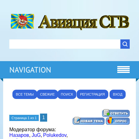
NAVIGATION
ВСЕ ТЕМЫ
СВЕЖИЕ
ПОИСК
РЕГИСТРАЦИЯ
ВХОД
1
Страница
1
из
1
Модератор форума:
Назаров
,
JuG
,
Polukedov
,