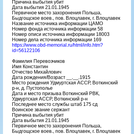
Причина выбытия убит
Дата выбытия 21.01.1945
Первичное место захоронения Польша,
Быдгощское воев., пов. Влоцлавек, г. Влоцлавек
Название источника информации ЦАМО
Номер фонда источника информации 58
Номер описи источника информации 18003
Номер дела источника информации 169
https://www.obd-memorial.ru/html/info.htm?
id=56122106
Фамилия Перевозчиков
Имя Константин
Отчество Михайлович
Дата рождения/Возраст __.__.1915
Место рождения Удмуртская АССР, Воткинский
р-н, д. Пустополье
Дата и место призыва Воткинский РВК,
Удмуртская АССР, Воткинский р-н
Последнее место службы штаб 175 сд
Воинское звание сержант
Причина выбытия убит
Дата выбытия 21.01.1945
Первичное место захоронения Польша,
Быдгощское воев., пов. Влоцлавек, г. Влоцлавек