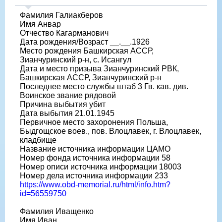
Фамилия Галиакберов
Имя Анвар
Отчество Кагарманович
Дата рождения/Возраст __.__.1926
Место рождения Башкирская АССР,
Зианчуринский р-н, с. Исангул
Дата и место призыва Зианчуринский РВК,
Башкирская АССР, Зианчуринский р-н
Последнее место службы штаб 3 Гв. кав. див.
Воинское звание рядовой
Причина выбытия убит
Дата выбытия 21.01.1945
Первичное место захоронения Польша,
Быдгощское воев., пов. Влоцлавек, г. Влоцлавек,
кладбище
Название источника информации ЦАМО
Номер фонда источника информации 58
Номер описи источника информации 18003
Номер дела источника информации 233
https://www.obd-memorial.ru/html/info.htm?
id=56559750
Фамилия Иващенко
Имя Иван