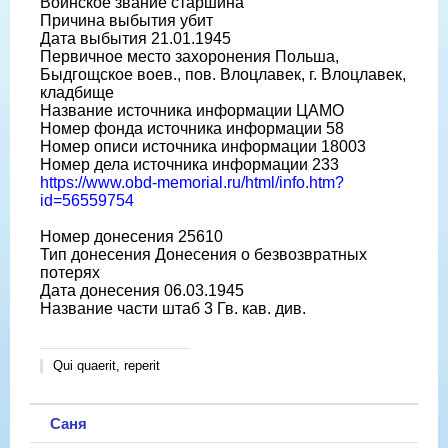
Воинское звание старшина
Причина выбытия убит
Дата выбытия 21.01.1945
Первичное место захоронения Польша,
Быдгощское воев., пов. Влоцлавек, г. Влоцлавек,
кладбище
Название источника информации ЦАМО
Номер фонда источника информации 58
Номер описи источника информации 18003
Номер дела источника информации 233
https://www.obd-memorial.ru/html/info.htm?
id=56559754
Номер донесения 25610
Тип донесения Донесения о безвозвратных
потерях
Дата донесения 06.03.1945
Название части штаб 3 Гв. кав. див.
Qui quaerit, reperit
Саня