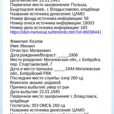
Дата выбытия: 22.01.1945
Первичное место захоронения: Польша,
Быдгощское воев., г. Владыславово, кладбище
Название источника донесения: ЦАМО
Номер фонда источника информации: 58
Номер описи источника информации: 18003
Номер дела источника информации: 183
https://obd-memorial.ru/html/info.htm?id=86096441
Фамилия: Козлов
Имя: Михаил
Отчество: Матвеевич
Дата рождения/Возраст: __.__.1906
Место рождения: Могилевская обл., г. Бобруйск,
пер. Спартаковский, 7
Дата и место призыва: __.__.1944 Могилевская
обл., Бобруйский РВК
Последнее место службы: озпр 260 сд
Воинское звание: рядовой
Причина выбытия: умер от ран
Дата выбытия: 22.01.1945
Первичное место захоронения: г. Влацславск,
кладбище
Госпиталь: 303 ОМСБ 260 сд
Название источника донесения: ЦАМО