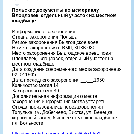
Польские документы по мемориалу
Влоцлавек, отдельный участок на местном
кладбище
Информация о захоронении
Страна захоронения Польша
Регион захоронения Быдгощское воев.
Номер захоронения в ВМЦ ЗПКК-080
Место захоронения Быдгощское воев., повят
Влоцлавек, Влоцлавек, отдельный участок на
местном кладбище
Дата создания современного места захоронения
02.02.1945
Дата последнего захоронения __.__.1950
Количество могил 14
Захоронено всего 39
Дополнительная информация о месте
захоронения информация могла устареть
Откуда производились перезахоронения
Топулька; гм. Добегнево, Вистка, ул. Венецка,
кирпичный завод; бывшее немецкое кладбище;
пл. Вольности
http://www.obd-memorial.ru/html/info.htm?