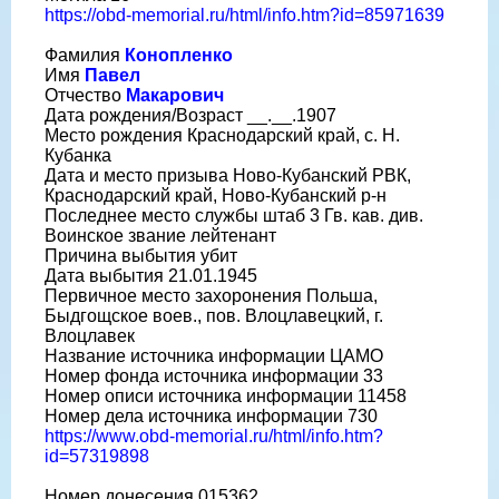
https://obd-memorial.ru/html/info.htm?id=85971639
Фамилия
Конопленко
Имя
Павел
Отчество
Макарович
Дата рождения/Возраст __.__.1907
Место рождения Краснодарский край, с. Н.
Кубанка
Дата и место призыва Ново-Кубанский РВК,
Краснодарский край, Ново-Кубанский р-н
Последнее место службы штаб 3 Гв. кав. див.
Воинское звание лейтенант
Причина выбытия убит
Дата выбытия 21.01.1945
Первичное место захоронения Польша,
Быдгощское воев., пов. Влоцлавецкий, г.
Влоцлавек
Название источника информации ЦАМО
Номер фонда источника информации 33
Номер описи источника информации 11458
Номер дела источника информации 730
https://www.obd-memorial.ru/html/info.htm?
id=57319898
Номер донесения 015362