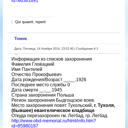
id=86381691
Qui quaerit, reperit
Томик
Дата: Пятница, 14 Ноября 2014, 23:52:40 | Сообщение #
3
Информация из списков захоронения
Фамилия Гловацкий
Имя Пантелей
Отчество Прокофьевич
Дата рождения/Возраст __.__.1926
Последнее место службы 0
Дата смерти __.__.1945
Страна захоронения Польша
Регион захоронения Быдгощское воев.
Место захоронения повят Тухольский,
г. Тухоля,
(бывшее) евангелическое кладбище
Откуда перезахоронен гм. Легбад, гр. Легбад
http://www.obd-memorial.ru/html/info.htm?
id=85980187