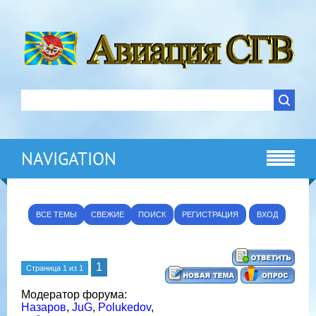
NAVIGATION
ВСЕ ТЕМЫ
СВЕЖИЕ
ПОИСК
РЕГИСТРАЦИЯ
ВХОД
1
Страница
1
из
1
Модератор форума:
Назаров
,
JuG
,
Polukedov
,