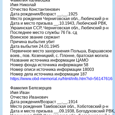
Фамилия Каливошка
Имя Николай
Отчество Константинович
Дата рождения/Возраст __.__.1925
Место рождения Черниговская обл., Любечский р-н
Дата и место призыва __.10.1943, Любечский РВК,
Украинская ССР, Черниговская обл., Любечский р-н
Последнее место службы 76 Гв. сд
Воинское звание сержант
Причина выбытия убит
Дата выбытия 24.01.1945
Первичное место захоронения Польша, Варшавское
воев., пов. Козеницкий, с. Плонне, братская могила
Название источника информации ЦАМО
Номер фонда источника информации 58
Номер описи источника информации 18003
Номер дела источника информации 187
https://www.obd-memorial.ru/html/info.htm?id=56147616
Фамилия Белозерцев
Имя Иван
Отчество Иванович
Дата рождения/Возраст __.__.1914
Место рождения Тамбовская обл., Хоботовский р-н
Дата и место призыва __.09.1938, Богодуховский РВК,