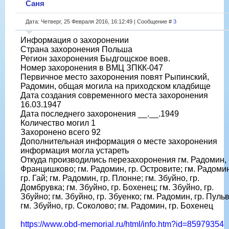
Саня
Дата: Четверг, 25 Февраля 2016, 16:12:49 | Сообщение #
3
Информация о захоронении
Страна захоронения Польша
Регион захоронения Быдгощское воев.
Номер захоронения в ВМЦ ЗПКК-047
Первичное место захоронения повят Рыпинский,
Радомин, общая могила на приходском кладбище
Дата создания современного места захоронения
16.03.1947
Дата последнего захоронения __.__.1949
Количество могил 1
Захоронено всего 92
Дополнительная информация о месте захоронения
информация могла устареть
Откуда производились перезахоронения гм. Радомин, 
Францишково; гм. Радомин, гр. Островите; гм. Радоми
гр. Гай; гм. Радомин, гр. Плонне; гм. Збуйно, гр.
Домбрувка; гм. Збуйно, гр. Бохенец; гм. Збуйно, гр.
Збуйно; гм. Збуйно, гр. Збуенко; гм. Радомин, гр. Пульв
гм. Збуйно, гр. Соколово; гм. Радомин, гр. Бохенец
https://www.obd-memorial.ru/html/info.htm?id=85979354