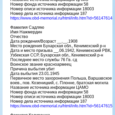
Номер фонда источника информации 58
Номер описи источника информации 18003
Номер дела источника информации 187
https://www.obd-memorial.ru/html/info.htm?id=56147614
Фамилия Садляю
Имя Нажмердин
Отчество
Дата рождения/Возраст __.__.1908
Место рождения Бухарская обл., Кенимехский р-н
Дата и место призыва __.06.1942, Кенимехский РВК,
Узбекская ССР, Бухарская обл., Кенимехский р-н
Последнее место службы 76 Гв. сд
Воинское звание красноармеец
Причина выбытия убит
Дата выбытия 23.01.1945
Первичное место захоронения Польша, Варшавское
воев., пов. Козеницкий, с. Плонне, братская могила
Название источника информации ЦАМО
Номер фонда источника информации 58
Номер описи источника информации 18003
Номер дела источника информации 187
https://www.obd-memorial.ru/html/info.htm?id=56147615