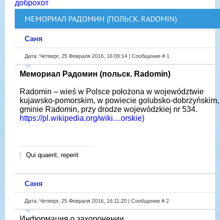
доброхот
МЕМОРИАЛ РАДОМИН (ПОЛЬСК. RADOMIN)
Саня
Дата: Четверг, 25 Февраля 2016, 16:09:14 | Сообщение #
1
Мемориал Радомин (польск. Radomin)
Radomin – wieś w Polsce położona w województwie
kujawsko-pomorskim, w powiecie golubsko-dobrzyńskim,
gminie Radomin, przy drodze wojewódzkiej nr 534.
https://pl.wikipedia.org/wiki....orskie)
Qui quaerit, reperit
Саня
Дата: Четверг, 25 Февраля 2016, 16:11:20 | Сообщение #
2
Информация о захоронении