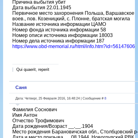
Причина выбытия убит
Дата выбытия 22.01.1945
Первичное место захоронения Польша, Варшавское
воев., пов. Козеницкий, с. Плонне, братская могила
Название источника информации ЦАМО
Номер фонда источника информации 58
Номер описи источника информации 18003
Номер дела источника информации 187
https://www.obd-memorial.ru/html/info.htm?id=56147606
Qui quaerit, reperit
Саня
Дата: Четверг, 25 Февраля 2016, 16:48:24 | Сообщение #
8
Фамилия Соснович
Имя Антон
Отчество Трофимович
Дата рождения/Возраст __.__.1904
Место рождения Барановичская обл., Столбцовский р
Дата и место призыва __.08.1944, Новогрудский РВК,