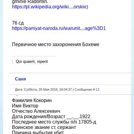
gminie Radomin.
https://pl.wikipedia.org/wiki....orskie)
76 сд
https://pamyat-naroda.ru/warunit....age%3D1
Первичное место захоронения Бохеме
Qui quaerit, reperit
Саня
Дата: Суббота, 26 Мая 2018, 18:04:37 | Сообщение #
12
Фамилия Кокорин
Имя Виктор
Отчество Алексеевич
Дата рождения/Возраст __.__.1922
Последнее место службы п/п 17805-д
Воинское звание ст. сержант
Причина выбытия убит