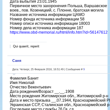
Дата выбытия 23.01.1945
Первичное место захоронения Польша, Варшавское
воев., пов. Козеницкий, с. Плонне, братская могила
Название источника информации ЦАМО
Номер фонда источника информации 58
Номер описи источника информации 18003
Номер дела источника информации 187
https://www.obd-memorial.ru/html/info.htm?id=56147612
Qui quaerit, reperit
Саня
Дата: Четверг, 25 Февраля 2016, 16:51:49 | Сообщение #
9
Фамилия Банит
Имя Николай
Отчество Векентьевич
Дата рождения/Возраст __.__.1908
Место рождения Житомирская обл., Житомирский р-н
Дата и место призыва __.07.1944, Красноармейский Р
Украинская ССР, Сталинская обл., Красноармейский р
Последнее место службы 76 Гв. сд