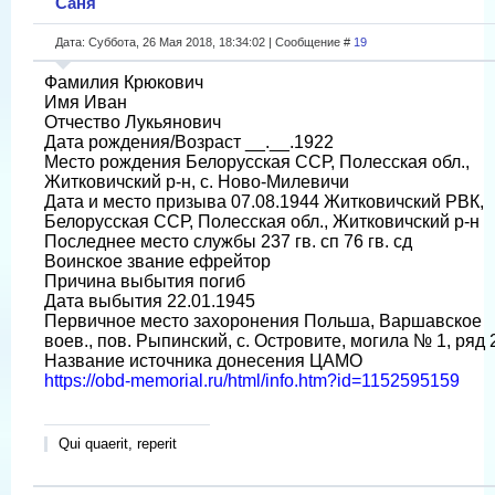
Саня
Дата: Суббота, 26 Мая 2018, 18:34:02 | Сообщение #
19
Фамилия Крюкович
Имя Иван
Отчество Лукьянович
Дата рождения/Возраст __.__.1922
Место рождения Белорусская ССР, Полесская обл.,
Житковичский р-н, с. Ново-Милевичи
Дата и место призыва 07.08.1944 Житковичский РВК,
Белорусская ССР, Полесская обл., Житковичский р-н
Последнее место службы 237 гв. сп 76 гв. сд
Воинское звание ефрейтор
Причина выбытия погиб
Дата выбытия 22.01.1945
Первичное место захоронения Польша, Варшавское
воев., пов. Рыпинский, с. Островите, могила № 1, ряд 
Название источника донесения ЦАМО
https://obd-memorial.ru/html/info.htm?id=1152595159
Qui quaerit, reperit