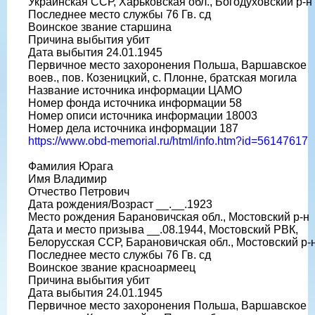
Украинская ССР, Харьковская обл., Богодуховский р-н
Последнее место службы 76 Гв. сд
Воинское звание старшина
Причина выбытия убит
Дата выбытия 24.01.1945
Первичное место захоронения Польша, Варшавское
воев., пов. Козеницкий, с. Плонне, братская могила
Название источника информации ЦАМО
Номер фонда источника информации 58
Номер описи источника информации 18003
Номер дела источника информации 187
https://www.obd-memorial.ru/html/info.htm?id=56147617
Фамилия Юрага
Имя Владимир
Отчество Петрович
Дата рождения/Возраст __.__.1923
Место рождения Барановичская обл., Мостовский р-н
Дата и место призыва __.08.1944, Мостовский РВК,
Белорусская ССР, Барановичская обл., Мостовский р-
Последнее место службы 76 Гв. сд
Воинское звание красноармеец
Причина выбытия убит
Дата выбытия 24.01.1945
Первичное место захоронения Польша, Варшавское