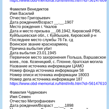
https://www.obd-memorial.ru/html/info.htm?id=56147609
Фамилия Венедиктов
Имя Василий
Отчество Григорьевич
Дата рождения/Возраст __.__.1907
Место рождения г. Чкалов
Дата и место призыва __.08.1942, Кировский РВК,
Куйбышевская обл., г. Куйбышев, Кировский р-н
Последнее место службы 76 Гв. сд
Воинское звание красноармеец
Причина выбытия убит
Дата выбытия 23.01.1945
Первичное место захоронения Польша, Варшавское
воев., пов. Козеницкий, с. Плонне, братская могила
Название источника информации ЦАМО
Номер фонда источника информации 58
Номер описи источника информации 18003
Номер дела источника информации 187
https://www.obd-memorial.ru/html/info.htm?id=56147610
Фамилия Чудинович
Имя Семен
Отчество Митрофанович
Дата рождения/Возраст __.__.1898