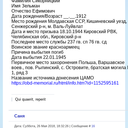
Фамилия Сикорницкий
Имя Зельман
Отчество Ефимович
Дата рождения/Возраст __.__.1912
Место рождения Молдавская ССР, Кишиневский уезд,
Сенжерский р-н, м. Валь-Луйвлат
Дата и место призыва 18.10.1944 Кировский РВК,
Челябинская обл., Кировский р-н
Последнее место службы 237 гв. сп 76 гв. сд
Воинское звание красноармеец
Причина выбытия погиб
Дата выбытия 22.01.1945
Первичное место захоронения Польша, Варшавское
воев., пов. Рыпинский, с. Островите, братская могила
1, ряд 3
Название источника донесения ЦАМО
https://obd-memorial.ru/html/info.htm?id=1152595161
Qui quaerit, reperit
Саня
Дата: Суббота, 26 Мая 2018, 18:32:26 | Сообщение #
16