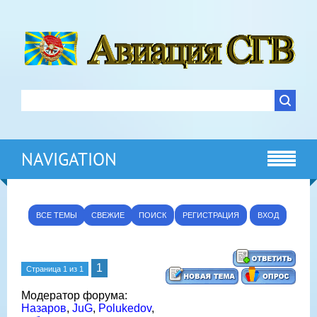
NAVIGATION
ВСЕ ТЕМЫ
СВЕЖИЕ
ПОИСК
РЕГИСТРАЦИЯ
ВХОД
1
Страница
1
из
1
Модератор форума:
Назаров
,
JuG
,
Polukedov
,