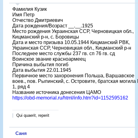
Фамилия Кузик
Имя Петр
Отчество Дмитриевич
Дата рождения/Возраст __.__.1925
Место рождения Украинская ССР, Черновицкая обл.,
Кицманский р-н, с. Боровицы
Дата и место призыва 10.05.1944 Кицманский РВК,
Украинская ССР, Черновицкая обл., Кицманский р-н
Последнее место службы 237 гв. сп 76 гв. сд
Воинское звание красноармеец
Причина выбытия погиб
Дата выбытия 22.01.1945
Первичное место захоронения Польша, Варшавское
воев., пов. Рыпинский, с. Островите, братская могила
1, ряд 4
Название источника донесения ЦАМО
https://obd-memorial.ru/html/info.htm?id=1152595162
Qui quaerit, reperit
Саня