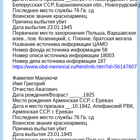
Белорусская ССР, Барановичская обл., Новогрудский 
Последнее место службы 76 Гв. сд
Воинское звание красноармеец
Причина выбытия убит
Дата выбытия 23.01.1945
Первичное место захоронения Польша, Варшавское
воев., пов. Козеницкий, с. Плонне, братская могила
Название источника информации ЦАМО
Номер фонда источника информации 58
Номер описи источника информации 18003
Номер дела источника информации 187
https://www.obd-memorial.ru/html/info.htm?id=56147607
Фамилия Манукочи
Имя Григорий
Отчество Авагович
Дата рождения/Возраст __.__.1925
Место рождения Армянская ССР, г. Ереван
Дата и место призыва __.10.1942, Апифанский РВК,
Армянская ССР, г. Ереван
Последнее место службы 76 Гв. сд
Воинское звание красноармеец
Причина выбытия убит
Дата выбытия 23.01.1945
Первичное место захоронения Польша, Варшавское