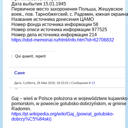
Дата выбытия 15.01.1945
Первичное место захоронения Польша, Жешувское
воев., пов. Тарнобжегский, с. Радомин, южная окраин
Название источника донесения ЦАМО
Номер фонда источника информации 58
Номер описи источника информации 977525
Номер дела источника информации 214
https://obd-memorial.ru/html/info.htm?id=62706832
Qui quaerit, reperit
Саня
Дата: Суббота, 26 Мая 2018, 18:23:01 | Сообщение #
13
Gaj – wieś w Polsce położona w województwie kujawsko
pomorskim, w powiecie golubsko-dobrzyńskim, w gminie
Radomin.
https://pl.wikipedia.org/wiki/Gaj_(powiat_golubsko-
dobrzy%C5%84ski)