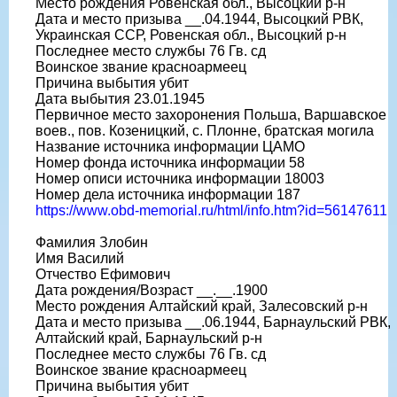
Место рождения Ровенская обл., Высоцкий р-н
Дата и место призыва __.04.1944, Высоцкий РВК,
Украинская ССР, Ровенская обл., Высоцкий р-н
Последнее место службы 76 Гв. сд
Воинское звание красноармеец
Причина выбытия убит
Дата выбытия 23.01.1945
Первичное место захоронения Польша, Варшавское
воев., пов. Козеницкий, с. Плонне, братская могила
Название источника информации ЦАМО
Номер фонда источника информации 58
Номер описи источника информации 18003
Номер дела источника информации 187
https://www.obd-memorial.ru/html/info.htm?id=56147611
Фамилия Злобин
Имя Василий
Отчество Ефимович
Дата рождения/Возраст __.__.1900
Место рождения Алтайский край, Залесовский р-н
Дата и место призыва __.06.1944, Барнаульский РВК,
Алтайский край, Барнаульский р-н
Последнее место службы 76 Гв. сд
Воинское звание красноармеец
Причина выбытия убит