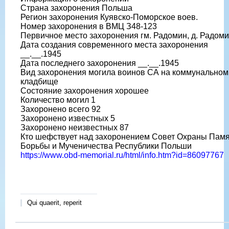
Страна захоронения Польша
Регион захоронения Куявско-Поморское воев.
Номер захоронения в ВМЦ З48-123
Первичное место захоронения гм. Радомин, д. Радом
Дата создания современного места захоронения
__.__.1945
Дата последнего захоронения __.__.1945
Вид захоронения могила воинов СА на коммунальном
кладбище
Состояние захоронения хорошее
Количество могил 1
Захоронено всего 92
Захоронено известных 5
Захоронено неизвестных 87
Кто шефствует над захоронением Совет Охраны Пам
Борьбы и Мученичества Республики Польши
https://www.obd-memorial.ru/html/info.htm?id=86097767
Qui quaerit, reperit