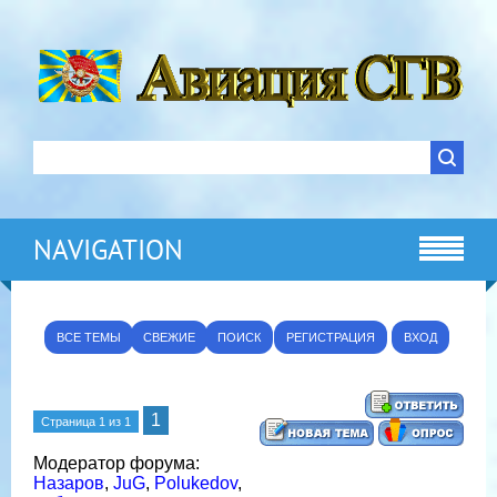
NAVIGATION
ВСЕ ТЕМЫ
СВЕЖИЕ
ПОИСК
РЕГИСТРАЦИЯ
ВХОД
1
Страница
1
из
1
Модератор форума:
Назаров
,
JuG
,
Polukedov
,