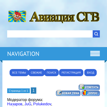
NAVIGATION
ВСЕ ТЕМЫ
СВЕЖИЕ
ПОИСК
РЕГИСТРАЦИЯ
ВХОД
1
Страница
1
из
1
Модератор форума:
Назаров
,
JuG
,
Polukedov
,