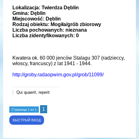
Lokalizacja: Twierdza Dęblin
Gmina: Dęblin
Miejscowość: Dęblin
Rodzaj obiektu: Mogiła/grób zbiorowy
Liczba pochowanych: nieznana
Liczba zidentyfikowanych: 0
Kwatera ok. 60 000 jenców Stalagu 307 (radzieccy,
włoscy, francuscy) z lat 1941 - 1944.
http://groby.radaopwim.gov.pl/grob/11099/
Qui quaerit, reperit
1
Страница
1
из
1