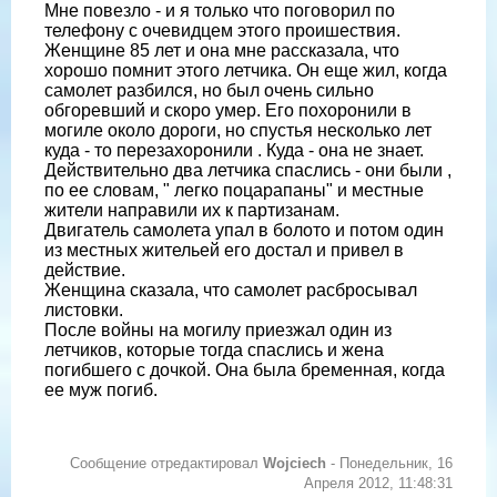
Мне повезло - и я только что поговорил по
телефону с очевидцем этого проишествия.
Женщине 85 лет и она мне рассказала, что
хорошо помнит этого летчика. Он еще жил, когда
самолет разбился, но был очень сильно
обгоревший и скоро умер. Его похоронили в
могиле около дороги, но спустья несколько лет
куда - то перезахоронили . Куда - она не знает.
Действительно два летчика спаслись - они были ,
по ее словам, " легко поцарапаны" и местные
жители направили их к партизанам.
Двигатель самолета упал в болото и потом один
из местных жительей его достал и привел в
действие.
Женщина сказала, что самолет расбросывал
листовки.
После войны на могилу приезжал один из
летчиков, которые тогда спаслись и жена
погибшего с дочкой. Она была бременная, когда
ее муж погиб.
Сообщение отредактировал
Wojciech
-
Понедельник, 16
Апреля 2012, 11:48:31