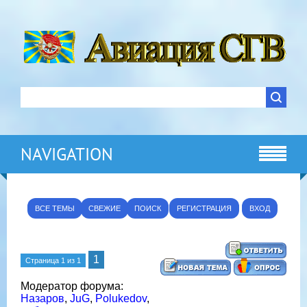
NAVIGATION
ВСЕ ТЕМЫ
СВЕЖИЕ
ПОИСК
РЕГИСТРАЦИЯ
ВХОД
1
Страница
1
из
1
Модератор форума:
Назаров
,
JuG
,
Polukedov
,