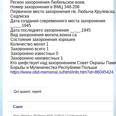
Регион захоронения Любельское воев.
Номер захоронения в ВМЦ З48-206
Первичное место захоронения гм. Любыча Крулевска, 
Седлиска
Дата создания современного места захоронения
__.__.1945
Дата последнего захоронения __.__.1945
Вид захоронения могила воина са
Состояние захоронения хорошее
Количество могил 1
Захоронено всего 1
Захоронено известных 0
Захоронено неизвестных 1
Кто шефствует над захоронением Совет Охраны Пам
Борьбы и Мученичества Республики Польши
https://www.obd-memorial.ru/html/info.htm?id=86045424
Qui quaerit, reperit
Саня
Дата: Пятница, 09 Марта 2018, 11:55:11 | Сообщение #
6