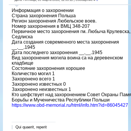
Информация о захоронении
Страна захоронения Польша
Регион захоронения Любельское воев.
Номер захоронения в ВМЦ З48-207
Первичное место захоронения гм. Любыча Крулевска, 
Седлиска
Дата создания современного места захоронения
__.__.1945
Дата последнего захоронения __.__.1945
Вид захоронения могила воина са на деревенском
кладбище
Состояние захоронения хорошее
Количество могил 1
Захоронено всего 1
Захоронено известных 0
Захоронено неизвестных 1
Кто шефствует над захоронением Совет Охраны Пам
Борьбы и Мученичества Республики Польши
https://www.obd-memorial.ru/html/info.htm?id=86045427
Qui quaerit, reperit