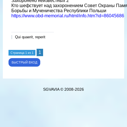
Захоронено неизвестных 2
Кто шефствует над захоронением Совет Охраны Пам
Борьбы и Мученичества Республики Польши
https://www.obd-memorial.ru/html/info.htm?id=86045686
Qui quaerit, reperit
1
Страница
1
из
1
SGVAVIA © 2008-2026