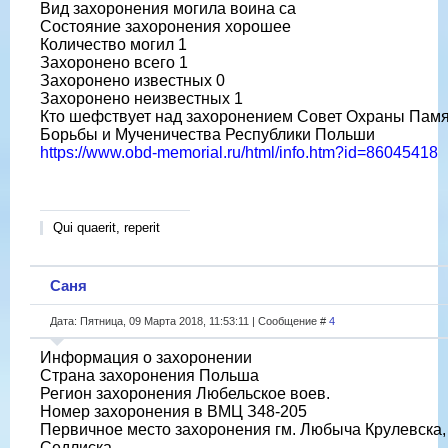
Вид захоронения могила воина са
Состояние захоронения хорошее
Количество могил 1
Захоронено всего 1
Захоронено известных 0
Захоронено неизвестных 1
Кто шефствует над захоронением Совет Охраны Пам
Борьбы и Мученичества Республики Польши
https://www.obd-memorial.ru/html/info.htm?id=86045418
Qui quaerit, reperit
Саня
Дата: Пятница, 09 Марта 2018, 11:53:11 | Сообщение #
4
Информация о захоронении
Страна захоронения Польша
Регион захоронения Любельское воев.
Номер захоронения в ВМЦ З48-205
Первичное место захоронения гм. Любыча Крулевска, 
Седлиска