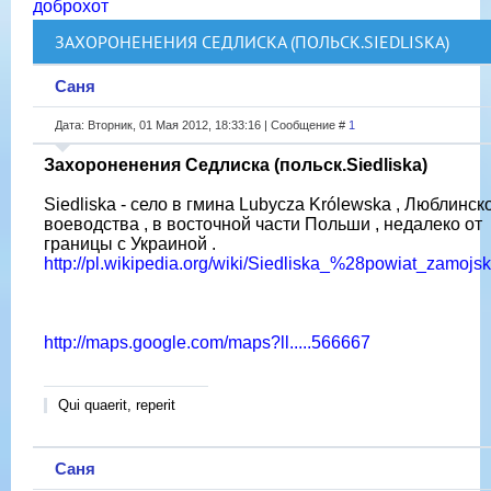
доброхот
ЗАХОРОНЕНЕНИЯ СЕДЛИСКА (ПОЛЬСК.SIEDLISKA)
Саня
Дата: Вторник, 01 Мая 2012, 18:33:16 | Сообщение #
1
Захороненения Седлиска (польск.Siedliska)
Siedliska - село в гмина Lubycza Królewska , Люблинск
воеводства , в восточной части Польши , недалеко от
границы с Украиной .
http://pl.wikipedia.org/wiki/Siedliska_%28powiat_zamojs
http://maps.google.com/maps?ll.....566667
Qui quaerit, reperit
Саня