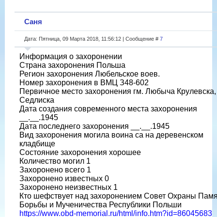
Саня
Дата: Пятница, 09 Марта 2018, 11:56:12 | Сообщение #
7
Информация о захоронении
Страна захоронения Польша
Регион захоронения Любельское воев.
Номер захоронения в ВМЦ З48-602
Первичное место захоронения гм. Любыча Крулевска, 
Седлиска
Дата создания современного места захоронения
__.__.1945
Дата последнего захоронения __.__.1945
Вид захоронения могила воина са на деревенском
кладбище
Состояние захоронения хорошее
Количество могил 1
Захоронено всего 1
Захоронено известных 0
Захоронено неизвестных 1
Кто шефствует над захоронением Совет Охраны Пам
Борьбы и Мученичества Республики Польши
https://www.obd-memorial.ru/html/info.htm?id=86045683