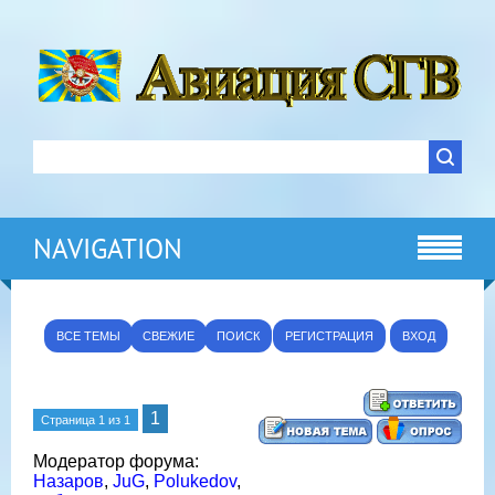
NAVIGATION
ВСЕ ТЕМЫ
СВЕЖИЕ
ПОИСК
РЕГИСТРАЦИЯ
ВХОД
1
Страница
1
из
1
Модератор форума:
Назаров
,
JuG
,
Polukedov
,