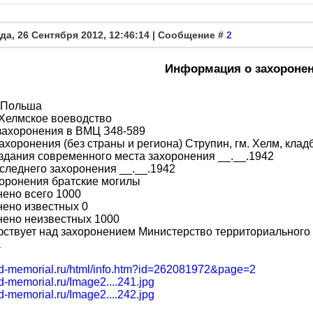
да, 26 Сентября 2012, 12:46:14 | Сообщение #
2
Информация о захороне
 Польша
Хелмское воеводство
захоронения в ВМЦ З48-589
ахоронения (без страны и региона) Струпин, гм. Хелм, кл
здания современного места захоронения __.__.1942
следнего захоронения __.__.1942
оронения братские могилы
ено всего 1000
ено известных 0
нено неизвестных 1000
ствует над захоронением Министерство территориального 
а
obd-memorial.ru/html/info.htm?id=262081972&page=2
bd-memorial.ru/Image2....241.jpg
bd-memorial.ru/Image2....242.jpg