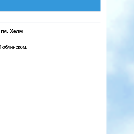
 гм. Хелм
 Люблинском.