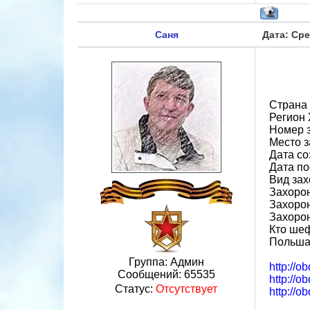
Саня
Дата: Сре
Страна
Регион 
Номер 
Место з
Дата со
Дата по
Вид зах
Захорон
Захорон
Захоро
Кто шеф
Польш
Группа: Админ
http://
Сообщений:
65535
http://o
Статус:
Отсутствует
http://o