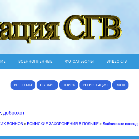
ШИЕ
ВОЕННОПЛЕННЫЕ
ФОТОАЛЬБОМЫ
ВИДЕО СГВ
ВСЕ ТЕМЫ
СВЕЖИЕ
ПОИСК
РЕГИСТРАЦИЯ
ВХОД
v
,
доброхот
КИХ ВОИНОВ
»
ВОИНСКИЕ ЗАХОРОНЕНИЯ В ПОЛЬШЕ
»
Люблинское воевод