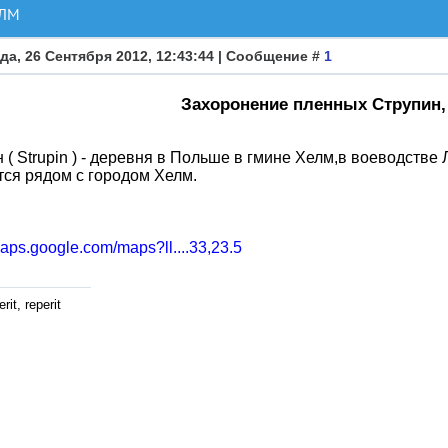
ЕЛМ
да, 26 Сентября 2012, 12:43:44 | Сообщение #
1
Захоронение пленных Струпин,
 ( Strupin ) - деревня в Польше в гмине Хелм,в воеводстве
ся рядом с городом Хелм.
maps.google.com/maps?ll....33,23.5
rit, reperit