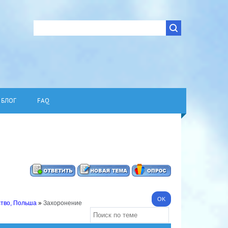
БЛОГ
FAQ
ство, Польша
»
Захоронение