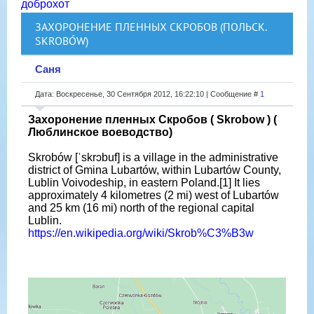
доброхот
ЗАХОРОНЕНИЕ ПЛЕННЫХ СКРОБОВ (ПОЛЬСК.
SKROBÓW)
Саня
Дата: Воскресенье, 30 Сентября 2012, 16:22:10 | Сообщение #
1
Захоронение пленных Скробов ( Skrobow ) (
Люблинское воеводство)
Skrobów [ˈskrɔbuf] is a village in the administrative
district of Gmina Lubartów, within Lubartów County,
Lublin Voivodeship, in eastern Poland.[1] It lies
approximately 4 kilometres (2 mi) west of Lubartów
and 25 km (16 mi) north of the regional capital
Lublin.
https://en.wikipedia.org/wiki/Skrob%C3%B3w