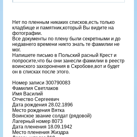
Нет по пленным никаких списков,есть только
кладбище и памятник,который Вы видите на
фотографии.
Все документы по плену были секретными и до
недавнего времени никто знать те фамилии не
мог.
Напишете письмо в Польский расный Крест и
попросите,что бы они занесли фамилии в реестр
воинского захоронения в Скробове,вот и будет
он в списках после этого.
Номер записи 300790083
Фамилия Светлаков
Имя Василий
Отчество Сергеевич
Дата рождения 28.02.1896
Место рождения Вятка
Воинское звание солдат (рядовой)
Лагерный номер 8073
Дата пленения 18.09.1942
Место пленения Жиздра