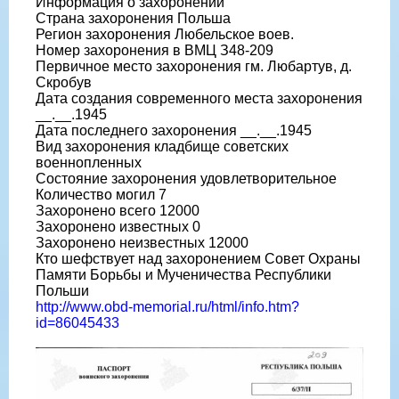
Информация о захоронении
Страна захоронения Польша
Регион захоронения Любельское воев.
Номер захоронения в ВМЦ З48-209
Первичное место захоронения гм. Любартув, д.
Скробув
Дата создания современного места захоронения
__.__.1945
Дата последнего захоронения __.__.1945
Вид захоронения кладбище советских
военнопленных
Состояние захоронения удовлетворительное
Количество могил 7
Захоронено всего 12000
Захоронено известных 0
Захоронено неизвестных 12000
Кто шефствует над захоронением Совет Охраны
Памяти Борьбы и Мученичества Республики
Польши
http://www.obd-memorial.ru/html/info.htm?
id=86045433