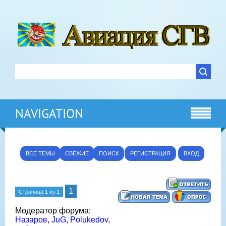
NAVIGATION
ВСЕ ТЕМЫ
СВЕЖИЕ
ПОИСК
РЕГИСТРАЦИЯ
ВХОД
1
Страница
1
из
1
Модератор форума:
Назаров
,
JuG
,
Polukedov
,