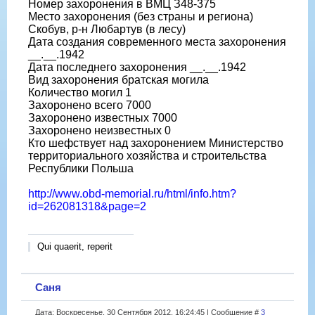
Номер захоронения в ВМЦ З48-375
Место захоронения (без страны и региона)
Скобув, р-н Любартув (в лесу)
Дата создания современного места захоронения
__.__.1942
Дата последнего захоронения __.__.1942
Вид захоронения братская могила
Количество могил 1
Захоронено всего 7000
Захоронено известных 7000
Захоронено неизвестных 0
Кто шефствует над захоронением Министерство
территориального хозяйства и строительства
Республики Польша
http://www.obd-memorial.ru/html/info.htm?
id=262081318&page=2
Qui quaerit, reperit
Саня
Дата: Воскресенье, 30 Сентября 2012, 16:24:45 | Сообщение #
3