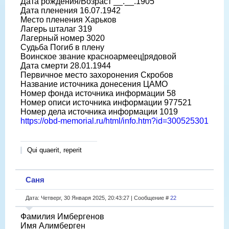
Дата рождения/Возраст __.__.1905
Дата пленения 16.07.1942
Место пленения Харьков
Лагерь шталаг 319
Лагерный номер 3020
Судьба Погиб в плену
Воинское звание красноармеец|рядовой
Дата смерти 28.01.1944
Первичное место захоронения Скробов
Название источника донесения ЦАМО
Номер фонда источника информации 58
Номер описи источника информации 977521
Номер дела источника информации 1019
https://obd-memorial.ru/html/info.htm?id=300525301
Qui quaerit, reperit
Саня
Дата: Четверг, 30 Января 2025, 20:43:27 | Сообщение #
22
Фамилия Имбергенов
Имя Алимберген