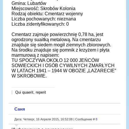
Gmina: Lubartów
Miejscowość: Skrobów Kolonia
Rodzaj obiektu: Cmentarz wojenny
Liczba pochowanych: nieznana
Liczba zidentyfikowanych: 0
Cmentarz zajmuje powierzchnię 0,78 ha, jest
ogrodzony suaitką metalową. Na cmentarzu
znajduje się siedem mogił ziemnych zbiorowych.
Na środku znajduje się pomnik z krzyżem i płyta
marmurową z napisem:
TU SPOCZYWA OKOŁO 12 000 JEŃCÓW
SOWIECKICH I OSÓB CYWILNYCH ZMARŁYCH
W LATACH 1941 – 1944 W OBOZIE „LAZARECIE”
W SKROBOWIE.
Qui quaerit, reperit
Саня
Дата: Четверг, 16 Апреля 2015, 16:52:08 | Сообщение #
8