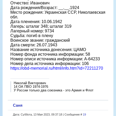
Отчество: Иванович
Дата рождения/Возраст: __.__.1924
Место рождения: Украинская ССР, Николаевская
обл.
Дата пленения: 10.06.1942
Лагерь: шталаг 348; шталаг 319
Лагерный номер: 9734
Судьба: погиб в плену
Воинское звание: гражданский
Дата смерти: 26.07.1943
Название источника донесения: ЦАМО
Номер фонда источника информации: 58
Номер описи источника информации: A-64233
Номер дела источника информации: 106
https://obd-memorial.ru/html/info.htm?id=72211270
Николай Викторович
14 ОА ПВО 1974-1976
У России только два союзника - это Армия и Флот
Саня
Дата: Суббота, 13 Мая 2023, 09:37:18 | Сообщение #
19