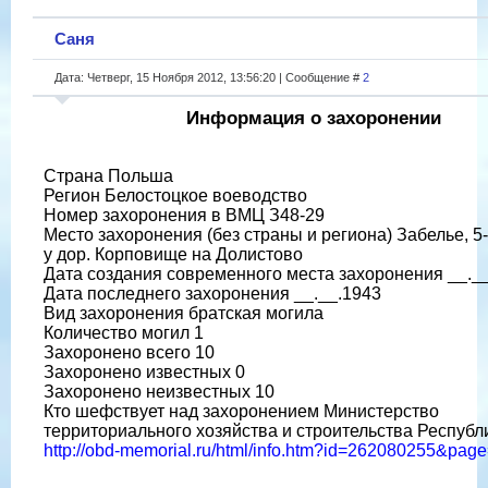
Саня
Дата: Четверг, 15 Ноября 2012, 13:56:20 | Сообщение #
2
Информация о захоронении
Страна Польша
Регион Белостоцкое воеводство
Номер захоронения в ВМЦ З48-29
Место захоронения (без страны и региона) Забелье, 5-
у дор. Корповище на Долистово
Дата создания современного места захоронения __._
Дата последнего захоронения __.__.1943
Вид захоронения братская могила
Количество могил 1
Захоронено всего 10
Захоронено известных 0
Захоронено неизвестных 10
Кто шефствует над захоронением Министерство
территориального хозяйства и строительства Респуб
http://obd-memorial.ru/html/info.htm?id=262080255&pag