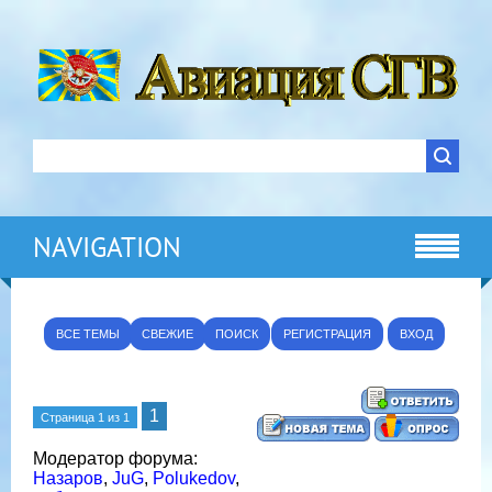
NAVIGATION
ВСЕ ТЕМЫ
СВЕЖИЕ
ПОИСК
РЕГИСТРАЦИЯ
ВХОД
1
Страница
1
из
1
Модератор форума:
Назаров
,
JuG
,
Polukedov
,