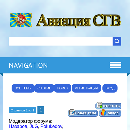
NAVIGATION
ВСЕ ТЕМЫ
СВЕЖИЕ
ПОИСК
РЕГИСТРАЦИЯ
ВХОД
1
Страница
1
из
1
Модератор форума:
Назаров
,
JuG
,
Polukedov
,