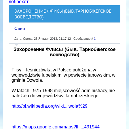
доброхот
ЗАХОРОНЕНИЕ ФЛИСЫ (БЫВ. ТАРНОБЖЕГСКОЕ
ВОЕВОДСТВО)
Саня
Дата: Среда, 23 Января 2013, 21:17:12 | Сообщение #
1
Захоронение Флисы (быв. Тарнобжегское
воеводство)
Flisy – leśniczówka w Polsce położona w
województwie lubelskim, w powiecie janowskim, w
gminie Dzwola.
W latach 1975-1998 miejscowość administracyjnie
należała do województwa tarnobrzeskiego.
http://pl.wikipedia.org/wiki....wola%29
https://maps.google.com/maps?ll.....491944