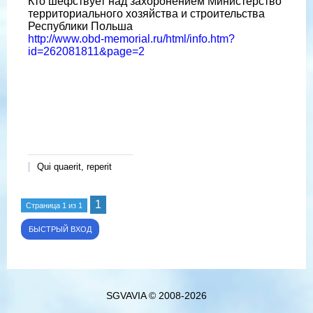
Кто шефствует над захоронением Министерство
территориального хозяйства и строительства
Республики Польша
http://www.obd-memorial.ru/html/info.htm?
id=262081811&page=2
Qui quaerit, reperit
1
Страница
1
из
1
SGVAVIA © 2008-2026