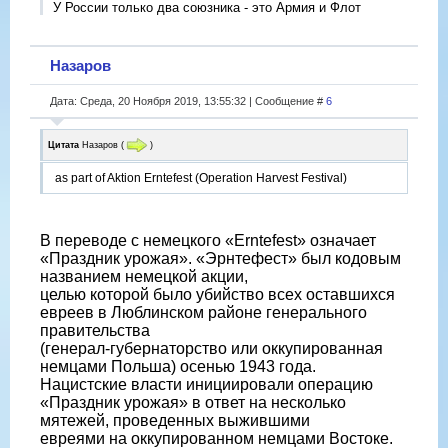
У России только два союзника - это Армия и Флот
Назаров
Дата: Среда, 20 Ноября 2019, 13:55:32 | Сообщение #
6
Цитата
Назаров
(
)
as part of Aktion Erntefest (Operation Harvest Festival)
В переводе с немецкого «Erntefest» означает
«Праздник урожая». «Эрнтефест» был кодовым
названием немецкой акции,
целью которой было убийство всех оставшихся
евреев в Люблинском районе генерального
правительства
(генерал-губернаторство или оккупированная
немцами Польша) осенью 1943 года.
Нацистские власти инициировали операцию
«Праздник урожая» в ответ на несколько
мятежей, проведенных выжившими
евреями на оккупированном немцами Востоке.