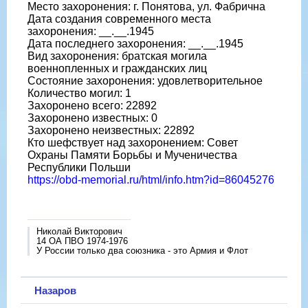
Место захоронения: г. Понятова, ул. Фабрична
Дата создания современного места
захоронения: __.__.1945
Дата последнего захоронения: __.__.1945
Вид захоронения: братская могила
военнопленных и гражданских лиц
Состояние захоронения: удовлетворительное
Количество могил: 1
Захоронено всего: 22892
Захоронено известных: 0
Захоронено неизвестных: 22892
Кто шефствует над захоронением: Совет
Охраны Памяти Борьбы и Мученичества
Республики Польши
https://obd-memorial.ru/html/info.htm?id=86045276
Николай Викторович
14 ОА ПВО 1974-1976
У России только два союзника - это Армия и Флот
Назаров