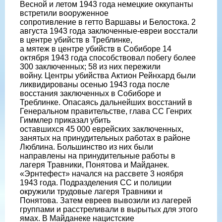
Весной и летом 1943 года немецкие оккупанты
встретили вооруженное
сопротивление в гетто Варшавы и Белостока. 2
августа 1943 года заключенные-евреи восстали
в центре убийств в Треблинке,
а мятеж в центре убийств в Собиборе 14
октября 1943 года способствовал побегу более
300 заключенных; 58 из них пережили
войну. Центры убийства Актион Рейнхард были
ликвидированы осенью 1943 года после
восстания заключенных в Собиборе и
Треблинке. Опасаясь дальнейших восстаний в
Генеральном правительстве, глава СС Генрих
Гиммлер приказал убить
оставшихся 45 000 еврейских заключенных,
занятых на принудительных работах в районе
Люблина. Большинство из них были
направлены на принудительные работы в
лагеря Травники, Понятова и Майданек.
«Эрнтефест» начался на рассвете 3 ноября
1943 года. Подразделения СС и полиции
окружили трудовые лагеря Травники и
Понятова. Затем евреев вывозили из лагерей
группами и расстреливали в вырытых для этого
ямах. В Майданеке нацистские