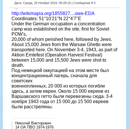
Дата: Среда, 20 Ноября 2019, 09:28:10 | Сообщение #
5
http://wikimapia.org/1855827....owe-EDA
Coordinates: 51°10'21"N 22°4'7"E
Under the German occupation a concentration
camp was established on the site, first for Soviet
POW's,
20,000 of whom perished here, followed by Jews.
About 15,000 Jews from the Warsaw Ghetto were
transported here. On November 3-4, 1943, as part of
Aktion Erntefest (Operation Harvest Festival)
between 15,000 and 15,500 Jews were shot to
death.
Под немецкой оккупацией на этом месте был
концентрационный лагерь, сначала для
советских
военнопленных, 20 000 из которых погибли
здесь, а затем евреи. Около 15 000 евреев из
Варшавского гетто были перевезены сюда. 3-4
ноября 1943 года от 15 000 до 15 500 евреев
были расстреляны.
Николай Викторович
14 ОА ПВО 1974-1976