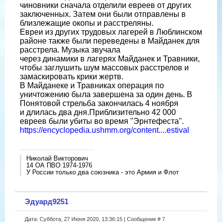
чиновники сначала отделили евреев от других
заключенных. Затем они были отправлены в
близлежащие окопы и расстреляны.
Евреи из других трудовых лагерей в Люблинском
районе также были переведены в Майданек для
расстрела. Музыка звучала
через динамики в лагерях Майданек и Травники,
чтобы заглушить шум массовых расстрелов и
замаскировать крики жертв.
В Майданеке и Травниках операция по
уничтожению была завершена за один день. В
Понятовой стрельба закончилась 4 ноября
и длилась два дня.Приблизительно 42 000
евреев были убиты во время "Эрнтефеста".
https://encyclopedia.ushmm.org/content....estival
Николай Викторович
14 ОА ПВО 1974-1976
У России только два союзника - это Армия и Флот
Эдуард9251
Дата: Суббота, 27 Июня 2020, 13:36:15 | Сообщение #
7