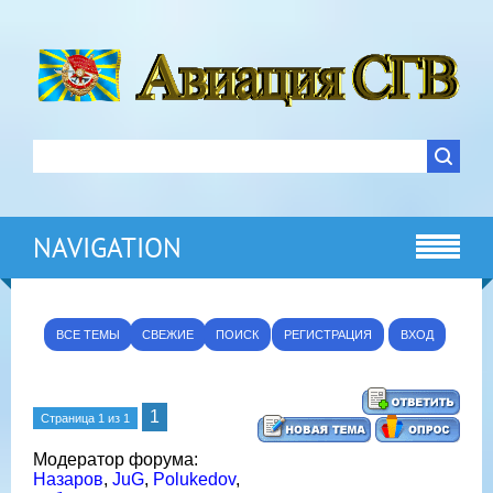
NAVIGATION
ВСЕ ТЕМЫ
СВЕЖИЕ
ПОИСК
РЕГИСТРАЦИЯ
ВХОД
1
Страница
1
из
1
Модератор форума:
Назаров
,
JuG
,
Polukedov
,