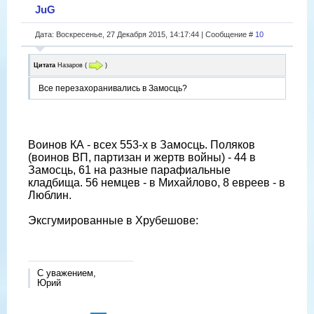
JuG
Дата: Воскресенье, 27 Декабря 2015, 14:17:44 | Сообщение #
10
Цитата
Назаров
(
)
Все перезахоранивались в Замосць?
Воинов КА - всех 553-х в Замосць. Поляков
(воинов ВП, партизан и жертв войны) - 44 в
Замосць, 61 на разные парафиальные
кладбища. 56 немцев - в Михайлово, 8 евреев - в
Люблин.
Эксгумированные в Хрубешове:
С уважением,
Юрий