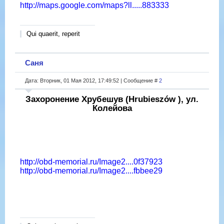
http://maps.google.com/maps?ll.....883333
Qui quaerit, reperit
Саня
Дата: Вторник, 01 Мая 2012, 17:49:52 | Сообщение #
2
Захоронение Хрубешув (Hrubieszów ), ул.
Колейова
http://obd-memorial.ru/Image2....0f37923
http://obd-memorial.ru/Image2....fbbee29