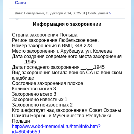
Саня
Дата: Понедельник, 15 Декабря 2014, 00:25:01 | Сообщение #
5
Информация о захоронении
Страна захоронения Польша
Регион захоронения Любельское воев.
Номер захоронения в ВМЦ З48-223
Место захоронения г. Хрубешув, ул. Колеева
Дата создания современного места захоронения
__.__.1945
Дата последнего захоронения __.__.1945
Вид захоронения могила воинов СА на воинском
кладбище
Состояние захоронения плохое
Количество могил 3
Захоронено всего 3
Захоронено известных 1
Захоронено неизвестных 2
Кто шефствует над захоронением Совет Охраны
Памяти Борьбы и Мученичества Республики
Польши
http://www.obd-memorial.ru/html/info.htm?
id=86045659