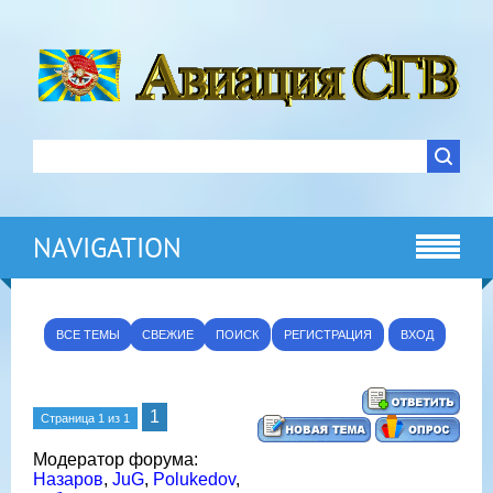
NAVIGATION
ВСЕ ТЕМЫ
СВЕЖИЕ
ПОИСК
РЕГИСТРАЦИЯ
ВХОД
1
Страница
1
из
1
Модератор форума:
Назаров
,
JuG
,
Polukedov
,