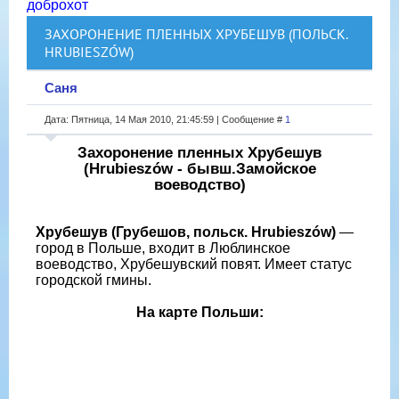
доброхот
ЗАХОРОНЕНИЕ ПЛЕННЫХ ХРУБЕШУВ (ПОЛЬСК.
HRUBIESZÓW)
Саня
Дата: Пятница, 14 Мая 2010, 21:45:59 | Сообщение #
1
Захоронение пленных Хрубешув
(Hrubieszów - бывш.Замойское
воеводство)
Хрубешув (Грубешов, польск. Hrubieszów)
—
город в Польше, входит в Люблинское
воеводство, Хрубешувский повят. Имеет статус
городской гмины.
На карте Польши: