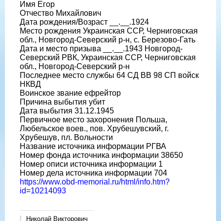
Имя Егор
Отчество Михайлович
Дата рождения/Возраст __.__.1924
Место рождения Украинская ССР, Черниговская
обл., Новгород-Северский р-н, с. Березово-Гать
Дата и место призыва __.__.1943 Новгород-
Северский РВК, Украинская ССР, Черниговская
обл., Новгород-Северский р-н
Последнее место службы 64 СД ВВ 98 СП войск
НКВД
Воинское звание ефрейтор
Причина выбытия убит
Дата выбытия 31.12.1945
Первичное место захоронения Польша,
Любельское воев., пов. Хрубешувский, г.
Хрубешув, пл. Вольности
Название источника информации РГВА
Номер фонда источника информации 38650
Номер описи источника информации 1
Номер дела источника информации 704
https://www.obd-memorial.ru/html/info.htm?
id=10214093
Николай Викторович