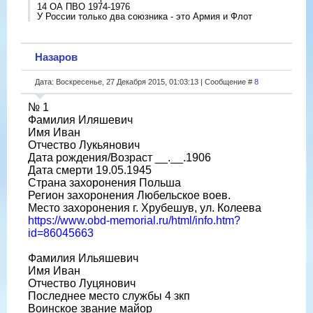
14 ОА ПВО 1974-1976
У России только два союзника - это Армия и Флот
Назаров
Дата: Воскресенье, 27 Декабря 2015, 01:03:13 | Сообщение #
8
№ 1
Фамилия Иляшевич
Имя Иван
Отчество Лукьянович
Дата рождения/Возраст __.__.1906
Дата смерти 19.05.1945
Страна захоронения Польша
Регион захоронения Любельское воев.
Место захоронения г. Хрубешув, ул. Колеева
https://www.obd-memorial.ru/html/info.htm?
id=86045663
Фамилия Ильяшевич
Имя Иван
Отчество Луцянович
Последнее место службы 4 зкп
Воинское звание майор