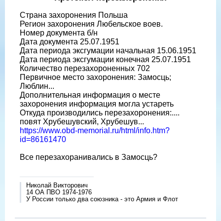
Страна захоронения Польша
Регион захоронения Любельское воев.
Номер документа б/н
Дата документа 25.07.1951
Дата периода эксгумации начальная 15.06.1951
Дата периода эксгумации конечная 25.07.1951
Количество перезахороненных 702
Первичное место захоронения: Замосць;
Люблин...
Дополнительная информация о месте
захоронения информация могла устареть
Откуда производились перезахоронения:....
повят Хрубешувский, Хрубешув...
https://www.obd-memorial.ru/html/info.htm?
id=86161470
Все перезахоранивались в Замосць?
Николай Викторович
14 ОА ПВО 1974-1976
У России только два союзника - это Армия и Флот