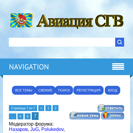
NAVIGATION
ВСЕ ТЕМЫ
СВЕЖИЕ
ПОИСК
РЕГИСТРАЦИЯ
ВХОД
Страница
7
из
7
«
1
2
7
…
5
6
Модератор форума:
Назаров
,
JuG
,
Polukedov
,