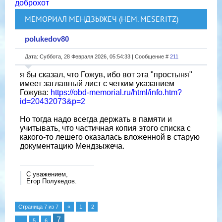
доброхот
МЕМОРИАЛ МЕНДЗЫЖЕЧ (НЕМ. MESERITZ)
polukedov80
Дата: Суббота, 28 Февраля 2026, 05:54:33 | Сообщение #
211
я бы сказал, что Гожув, ибо вот эта "простыня"
имеет заглавный лист с четким указанием
Гожува:
https://obd-memorial.ru/html/info.htm?
id=20432073&p=2
Но тогда надо всегда держать в памяти и
учитывать, что частичная копия этого списка с
какого-то лешего оказалась вложенной в старую
документацию Мендзыжеча.
С уважением,
Егор Полукедов.
Страница
7
из
7
«
1
2
7
…
5
6