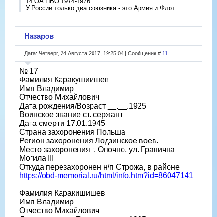
14 ОА ПВО 1974-1976
У России только два союзника - это Армия и Флот
Назаров
Дата: Четверг, 24 Августа 2017, 19:25:04 | Сообщение #
11
№ 17
Фамилия Каракушиишев
Имя Владимир
Отчество Михайлович
Дата рождения/Возраст __.__.1925
Воинское звание ст. сержант
Дата смерти 17.01.1945
Страна захоронения Польша
Регион захоронения Лодзинское воев.
Место захоронения г. Опочно, ул. Гранична
Могила III
Откуда перезахоронен н/п Строжа, в районе
https://obd-memorial.ru/html/info.htm?id=86047141
Фамилия Каракишишев
Имя Владимир
Отчество Михайлович