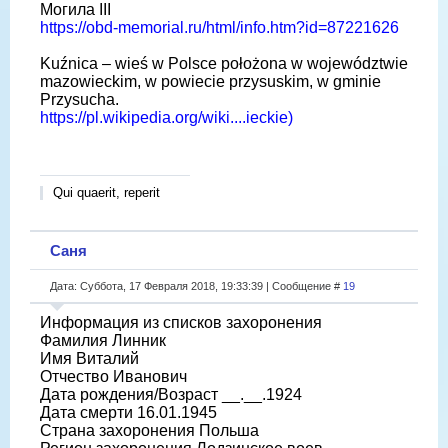
Могила III
https://obd-memorial.ru/html/info.htm?id=87221626
Kuźnica – wieś w Polsce położona w województwie
mazowieckim, w powiecie przysuskim, w gminie
Przysucha.
https://pl.wikipedia.org/wiki....ieckie)
Qui quaerit, reperit
Саня
Дата: Суббота, 17 Февраля 2018, 19:33:39 | Сообщение #
19
Информация из списков захоронения
Фамилия Линник
Имя Виталий
Отчество Иванович
Дата рождения/Возраст __.__.1924
Дата смерти 16.01.1945
Страна захоронения Польша