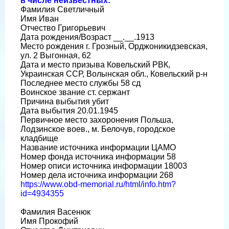
в числе неизвестных:
Фамилия Светличный
Имя Иван
Отчество Григорьевич
Дата рождения/Возраст __.__.1913
Место рождения г. Грозный, Орджоникидзевская,
ул. 2 Выгонная, 62
Дата и место призыва Ковельский РВК,
Украинская ССР, Волынская обл., Ковельский р-н
Последнее место службы 58 сд
Воинское звание ст. сержант
Причина выбытия убит
Дата выбытия 20.01.1945
Первичное место захоронения Польша,
Лодзинское воев., м. Белочув, городское
кладбище
Название источника информации ЦАМО
Номер фонда источника информации 58
Номер описи источника информации 18003
Номер дела источника информации 268
https://www.obd-memorial.ru/html/info.htm?
id=4934355
Фамилия Васенюк
Имя Прокофий