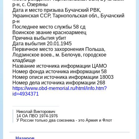
р-н, с. Озеряны
Дата и место призыва Бучачский РВК,
Украинская ССР, Тарнопольская обл., Бучачский
р-н
Последнее место службы 58 сд
Воинское звание красноармеец
Причина выбытия убит
Дата выбытия 20.01.1945
Первичное место захоронения Польша,
Лодзинское воев., м. Белочув, городское
кладбище
Название источника информации ЦАМО
Номер фонда источника информации 58
Номер описи источника информации 18003
Номер дела источника информации 268
https://www.obd-memorial.ru/html/info.htm?
id=4934371
Николай Викторович
14 ОА ПВО 1974-1976
У России только два союзника - это Армия и Флот
Назаров