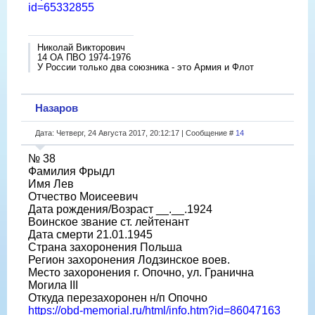
id=65332855
Николай Викторович
14 ОА ПВО 1974-1976
У России только два союзника - это Армия и Флот
Назаров
Дата: Четверг, 24 Августа 2017, 20:12:17 | Сообщение #
14
№ 38
Фамилия Фрыдл
Имя Лев
Отчество Моисеевич
Дата рождения/Возраст __.__.1924
Воинское звание ст. лейтенант
Дата смерти 21.01.1945
Страна захоронения Польша
Регион захоронения Лодзинское воев.
Место захоронения г. Опочно, ул. Гранична
Могила III
Откуда перезахоронен н/п Опочно
https://obd-memorial.ru/html/info.htm?id=86047163