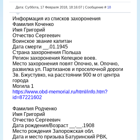
Дата: Суббота, 17 Февраля 2018, 18:16:07 | Сообщение #
18
Информация из списков захоронения
Фамилия Коченко
Имя Григорий
Отчество Сергеевич
Воинское звание капитан
Дата смерти __.01.1945
Страна захоронения Польша
Регион захоронения Келецкое воев.
Место захоронения повят Опочно, м. Опочно,
развилка ул. Партизанов и проселочной дороги
Зв. Бжустувко, на расстоянии 900 м от центра
города
Могила 1
https://www.obd-memorial.ru/html/info.htm?
id=87221602
Фамилия Родченко
Имя Григорий
Отчество Сергеевич
Дата рождения/Возраст __.__.1908
Место рождения Запорожская обл.
Дата и место призыва Батуринский РВК,