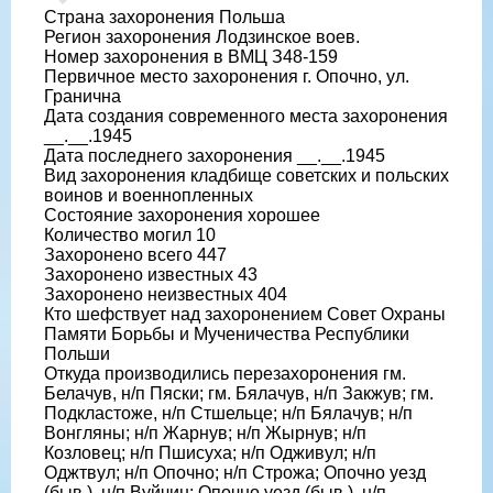
Страна захоронения Польша
Регион захоронения Лодзинское воев.
Номер захоронения в ВМЦ З48-159
Первичное место захоронения г. Опочно, ул.
Гранична
Дата создания современного места захоронения
__.__.1945
Дата последнего захоронения __.__.1945
Вид захоронения кладбище советских и польских
воинов и военнопленных
Состояние захоронения хорошее
Количество могил 10
Захоронено всего 447
Захоронено известных 43
Захоронено неизвестных 404
Кто шефствует над захоронением Совет Охраны
Памяти Борьбы и Мученичества Республики
Польши
Откуда производились перезахоронения гм.
Белачув, н/п Пяски; гм. Бялачув, н/п Закжув; гм.
Подкластоже, н/п Стшельце; н/п Бялачув; н/п
Вонгляны; н/п Жарнув; н/п Жырнув; н/п
Козловец; н/п Пшисуха; н/п Одживул; н/п
Оджтвул; н/п Опочно; н/п Строжа; Опочно уезд
(быв.), н/п Вуйчин; Опочно уезд (быв.), н/п