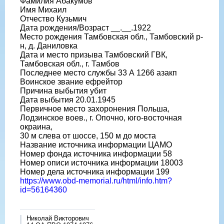
Фамилия Абакумов
Имя Михаил
Отчество Кузьмич
Дата рождения/Возраст __.__.1922
Место рождения Тамбовская обл., Тамбовский р-
н, д. Даниловка
Дата и место призыва Тамбовский ГВК,
Тамбовская обл., г. Тамбов
Последнее место службы 33 А 1266 азакп
Воинское звание ефрейтор
Причина выбытия убит
Дата выбытия 20.01.1945
Первичное место захоронения Польша,
Лодзинское воев., г. Опочно, юго-восточная
окраина,
30 м слева от шоссе, 150 м до моста
Название источника информации ЦАМО
Номер фонда источника информации 58
Номер описи источника информации 18003
Номер дела источника информации 199
https://www.obd-memorial.ru/html/info.htm?
id=56164360
Николай Викторович