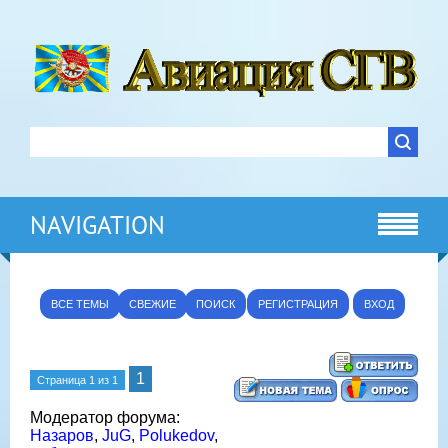
NAVIGATION
ВСЕ ТЕМЫ
СВЕЖИЕ
ПОИСК
РЕГИСТРАЦИЯ
ВХОД
1
Страница
1
из
1
Модератор форума:
Назаров
,
JuG
,
Polukedov
,