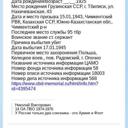
Дата рождения/Возраст __.__.1925
Место рождения Грузинская ССР, г. Тбилиси, ул.
Нахичеванская, 43
Дата и место призыва 15.01.1943, Чимкентский
РВК, Казахская ССР, Южно-Казахстанская обл.,
Чимкентский р-н
Последнее место службы 95 тбр
Воинское звание ст. сержант
Причина выбытия убит
Дата выбытия 17.01.1945
Первичное место захоронения Польша,
Келецкое воев., пов. Радомский, г. Опочно
Название источника информации ЦАМО
Номер фонда источника информации 58
Номер описи источника информации 18003
Номер дела источника информации 568
https://www.obd-memorial.ru/html/info.htm?
id=4395474
Николай Викторович
14 ОА ПВО 1974-1976
У России только два союзника - это Армия и Флот