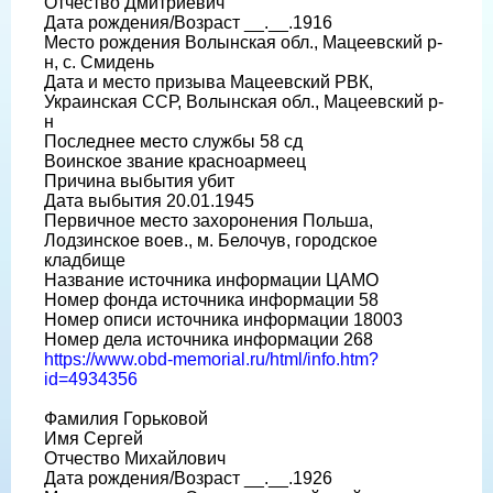
Отчество Дмитриевич
Дата рождения/Возраст __.__.1916
Место рождения Волынская обл., Мацеевский р-
н, с. Смидень
Дата и место призыва Мацеевский РВК,
Украинская ССР, Волынская обл., Мацеевский р-
н
Последнее место службы 58 сд
Воинское звание красноармеец
Причина выбытия убит
Дата выбытия 20.01.1945
Первичное место захоронения Польша,
Лодзинское воев., м. Белочув, городское
кладбище
Название источника информации ЦАМО
Номер фонда источника информации 58
Номер описи источника информации 18003
Номер дела источника информации 268
https://www.obd-memorial.ru/html/info.htm?
id=4934356
Фамилия Горьковой
Имя Сергей
Отчество Михайлович
Дата рождения/Возраст __.__.1926