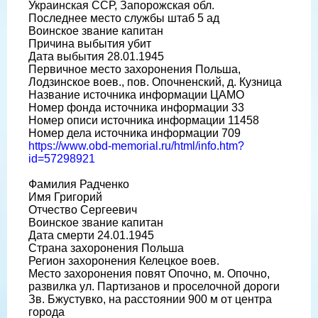
Украинская ССР, Запорожская обл.
Последнее место службы штаб 5 ад
Воинское звание капитан
Причина выбытия убит
Дата выбытия 28.01.1945
Первичное место захоронения Польша,
Лодзинское воев., пов. Опочненский, д. Кузница
Название источника информации ЦАМО
Номер фонда источника информации 33
Номер описи источника информации 11458
Номер дела источника информации 709
https://www.obd-memorial.ru/html/info.htm?
id=57298921
Фамилия Радченко
Имя Григорий
Отчество Сергеевич
Воинское звание капитан
Дата смерти 24.01.1945
Страна захоронения Польша
Регион захоронения Келецкое воев.
Место захоронения повят Опочно, м. Опочно,
развилка ул. Партизанов и проселочной дороги
Зв. Бжустувко, на расстоянии 900 м от центра
города