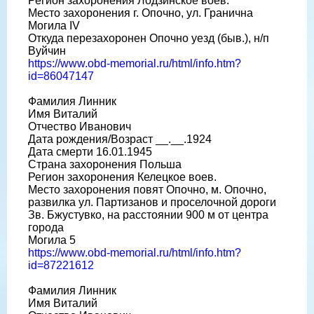
Регион захоронения Лодзинское воев.
Место захоронения г. Опочно, ул. Гранична
Могила IV
Откуда перезахоронен Опочно уезд (быв.), н/п
Вуйчин
https://www.obd-memorial.ru/html/info.htm?
id=86047147
Фамилия Линник
Имя Виталий
Отчество Иванович
Дата рождения/Возраст __.__.1924
Дата смерти 16.01.1945
Страна захоронения Польша
Регион захоронения Келецкое воев.
Место захоронения повят Опочно, м. Опочно,
развилка ул. Партизанов и проселочной дороги
Зв. Бжустувко, на расстоянии 900 м от центра
города
Могила 5
https://www.obd-memorial.ru/html/info.htm?
id=87221612
Фамилия Линник
Имя Виталий