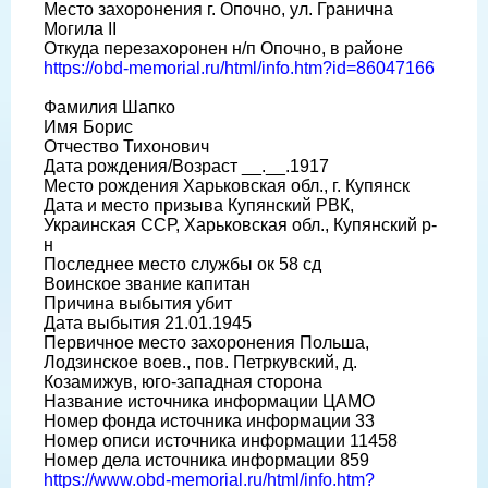
Место захоронения г. Опочно, ул. Гранична
Могила II
Откуда перезахоронен н/п Опочно, в районе
https://obd-memorial.ru/html/info.htm?id=86047166
Фамилия Шапко
Имя Борис
Отчество Тихонович
Дата рождения/Возраст __.__.1917
Место рождения Харьковская обл., г. Купянск
Дата и место призыва Купянский РВК,
Украинская ССР, Харьковская обл., Купянский р-
н
Последнее место службы ок 58 сд
Воинское звание капитан
Причина выбытия убит
Дата выбытия 21.01.1945
Первичное место захоронения Польша,
Лодзинское воев., пов. Петркувский, д.
Козамижув, юго-западная сторона
Название источника информации ЦАМО
Номер фонда источника информации 33
Номер описи источника информации 11458
Номер дела источника информации 859
https://www.obd-memorial.ru/html/info.htm?