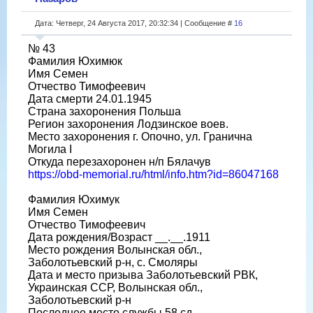
Дата: Четверг, 24 Августа 2017, 20:32:34 | Сообщение #
16
№ 43
Фамилия Юхимюк
Имя Семен
Отчество Тимофеевич
Дата смерти 24.01.1945
Страна захоронения Польша
Регион захоронения Лодзинское воев.
Место захоронения г. Опочно, ул. Гранична
Могила I
Откуда перезахоронен н/п Бялачув
https://obd-memorial.ru/html/info.htm?id=86047168
Фамилия Юхимук
Имя Семен
Отчество Тимофеевич
Дата рождения/Возраст __.__.1911
Место рождения Волынская обл.,
Заболотьевский р-н, с. Смоляры
Дата и место призыва Заболотьевский РВК,
Украинская ССР, Волынская обл.,
Заболотьевский р-н
Последнее место службы 58 сд