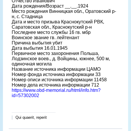
Отчество Иванович
Дата рождения/Возраст __.__.1924
Место рождения Винницкая обл., Оратовский р-
н, с. Стадница
Дата и место призыва Краснокутский РВК,
Саратовская обл., Краснокутский р-н
Последнее место службы 16 гв. мбр
Воинское звание гв. лейтенант
Причина выбытия убит
Дата выбытия 16.01.1945
Первичное место захоронения Польша,
Лодзинское воев., д. Войцины, южнее, 500 м,
одиночная могила
Название источника информации ЦАМО
Номер фонда источника информации 33
Номер описи источника информации 11458
Номер дела источника информации 712
https://www.obd-memorial.ru/html/info.htm?
id=57302002
Qui quaerit, reperit