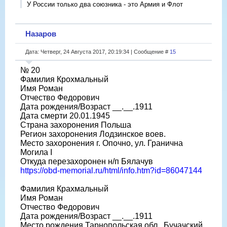
У России только два союзника - это Армия и Флот
Назаров
Дата: Четверг, 24 Августа 2017, 20:19:34 | Сообщение #
15
№ 20
Фамилия Крохмальный
Имя Роман
Отчество Федорович
Дата рождения/Возраст __.__.1911
Дата смерти 20.01.1945
Страна захоронения Польша
Регион захоронения Лодзинское воев.
Место захоронения г. Опочно, ул. Гранична
Могила I
Откуда перезахоронен н/п Бялачув
https://obd-memorial.ru/html/info.htm?id=86047144
Фамилия Крахмальный
Имя Роман
Отчество Федорович
Дата рождения/Возраст __.__.1911
Место рождения Тарнопольская обл., Бучачский