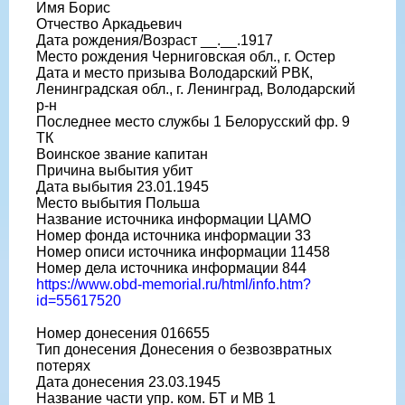
Имя Борис
Отчество Аркадьевич
Дата рождения/Возраст __.__.1917
Место рождения Черниговская обл., г. Остер
Дата и место призыва Володарский РВК,
Ленинградская обл., г. Ленинград, Володарский
р-н
Последнее место службы 1 Белорусский фр. 9
ТК
Воинское звание капитан
Причина выбытия убит
Дата выбытия 23.01.1945
Место выбытия Польша
Название источника информации ЦАМО
Номер фонда источника информации 33
Номер описи источника информации 11458
Номер дела источника информации 844
https://www.obd-memorial.ru/html/info.htm?
id=55617520
Номер донесения 016655
Тип донесения Донесения о безвозвратных
потерях
Дата донесения 23.03.1945
Название части упр. ком. БТ и МВ 1