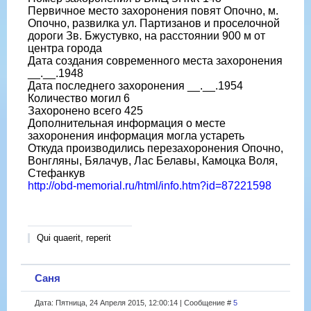
Первичное место захоронения повят Опочно, м.
Опочно, развилка ул. Партизанов и проселочной
дороги Зв. Бжустувко, на расстоянии 900 м от
центра города
Дата создания современного места захоронения
__.__.1948
Дата последнего захоронения __.__.1954
Количество могил 6
Захоронено всего 425
Дополнительная информация о месте
захоронения информация могла устареть
Откуда производились перезахоронения Опочно,
Вонгляны, Бялачув, Лас Белавы, Камоцка Воля,
Стефанкув
http://obd-memorial.ru/html/info.htm?id=87221598
Qui quaerit, reperit
Саня
Дата: Пятница, 24 Апреля 2015, 12:00:14 | Сообщение #
5