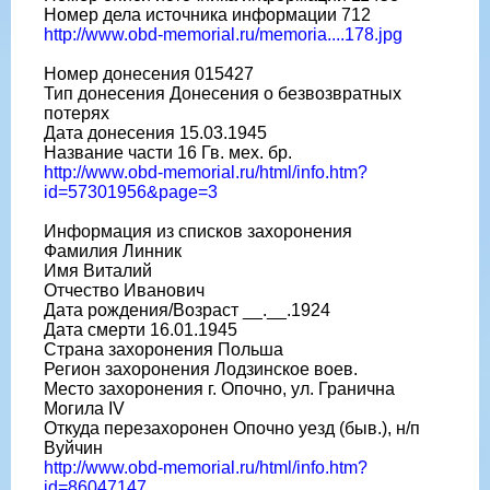
Номер дела источника информации 712
http://www.obd-memorial.ru/memoria....178.jpg
Номер донесения 015427
Тип донесения Донесения о безвозвратных
потерях
Дата донесения 15.03.1945
Название части 16 Гв. мех. бр.
http://www.obd-memorial.ru/html/info.htm?
id=57301956&page=3
Информация из списков захоронения
Фамилия Линник
Имя Виталий
Отчество Иванович
Дата рождения/Возраст __.__.1924
Дата смерти 16.01.1945
Страна захоронения Польша
Регион захоронения Лодзинское воев.
Место захоронения г. Опочно, ул. Гранична
Могила IV
Откуда перезахоронен Опочно уезд (быв.), н/п
Вуйчин
http://www.obd-memorial.ru/html/info.htm?
id=86047147