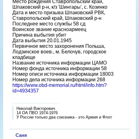
Место рождения Ставропольский край,
Шпаковский р-н, к/з 'Шингары', с. Козинко
Дата и место призыва Шпаковский РВК,
Ставропольский край, Шпаковский р-н
Последнее место службы 58 сд
Воинское звание красноармеец
Причина выбытия убит
Дата выбытия 20.01.1945
Первичное место захоронения Польша,
Лодзинское воев., м. Белочув, городское
кладбище
Название источника информации ЦАМО
Номер фонда источника информации 58
Номер описи источника информации 18003
Номер дела источника информации 268
https://www.obd-memorial.ru/html/info.htm?
id=4934357
Николай Викторович
14 ОА ПВО 1974-1976
У России только два союзника - это Армия и Флот
Саня