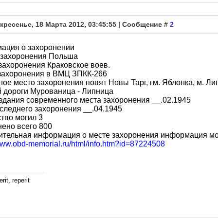
кресенье, 18 Марта 2012, 03:45:55 | Сообщение #
2
ация о захоронении
 захоронения Польша
захоронения Краковское воев.
захоронения в ВМЦ ЗПКК-266
ое место захоронения повят Новы Тарг, гм. Яблонка, м. Ли
 дороги Мурованица - Липница
здания современного места захоронения __.02.1945
следнего захоронения __.04.1945
тво могил 3
ено всего 800
ительная информация о месте захоронения информация мо
/www.obd-memorial.ru/html/info.htm?id=87224508
rit, reperit