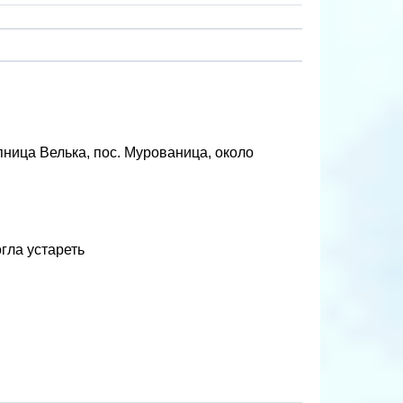
пница Велька, пос. Мурованица, около
гла устареть