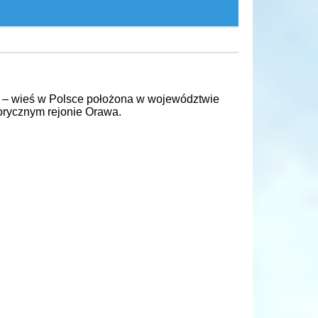
za) – wieś w Polsce położona w województwie
orycznym rejonie Orawa.