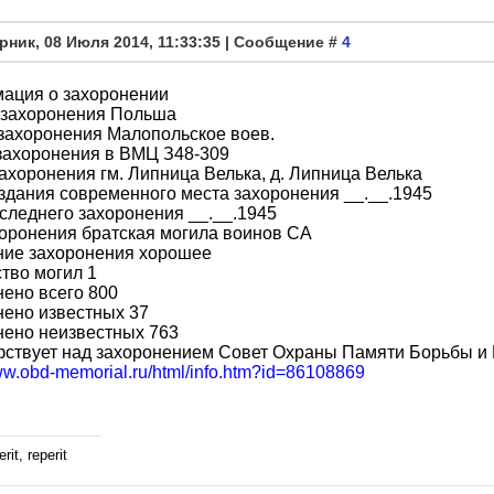
рник, 08 Июля 2014, 11:33:35 | Сообщение #
4
ация о захоронении
 захоронения Польша
захоронения Малопольское воев.
захоронения в ВМЦ З48-309
ахоронения гм. Липница Велька, д. Липница Велька
здания современного места захоронения __.__.1945
следнего захоронения __.__.1945
оронения братская могила воинов СА
ние захоронения хорошее
тво могил 1
ено всего 800
нено известных 37
нено неизвестных 763
фствует над захоронением Совет Охраны Памяти Борьбы и
www.obd-memorial.ru/html/info.htm?id=86108869
rit, reperit