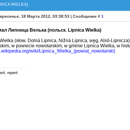
NICA WIELKA)
кресенье, 18 Марта 2012, 03:38:53 | Сообщение #
1
ал Липница Велька (польск. Lipnica Wielka)
Wielka (słow. Dolná Lipnica, Nižná Lipnica, węg. Alsó-Lipnic
skim, w powiecie nowotarskim, w gminie Lipnica Wielka, w hist
pl.wikipedia.org/wiki/Lipnica_Wielka_(powiat_nowotarski)
rit, reperit