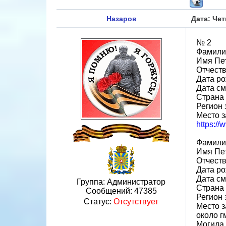
Назаров
Дата: Чет
№ 2
Фамили
Имя Пе
Отчест
Дата ро
Дата см
Страна
Регион 
Место з
https:/
Фамили
Имя Пе
Отчест
Дата ро
Дата см
Группа: Администратор
Страна
Сообщений:
47385
Регион 
Статус:
Отсутствует
Место з
около г
Могила