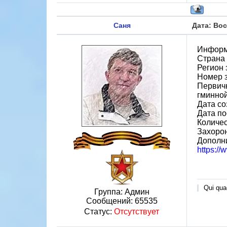
Саня
Дата: Вос
Информ
Страна
Регион 
Номер 
Первичн
гминной
Дата со
Дата по
Количес
Захорон
Дополн
https:/
Qui quae
Группа: Админ
Сообщений:
65535
Статус:
Отсутствует