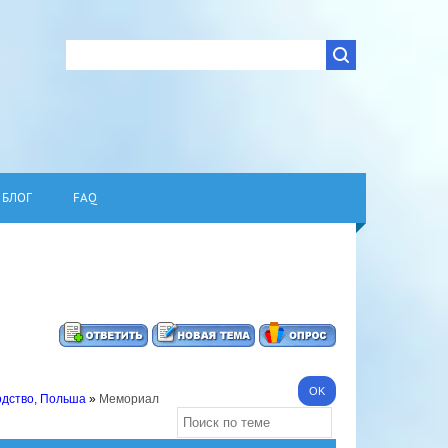
БЛОГ
FAQ
одство, Польша
»
Мемориал