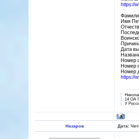
https:/
Фамили
Имя Пе
Отчест
Последн
Воинско
Причин
Дата вы
Назван
Номер 
Номер 
Номер 
https:/
Никола
14 ОА 
У Росси
Назаров
Дата: Чет