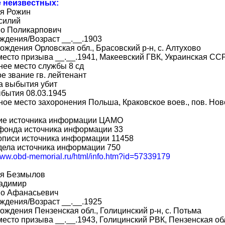
е неизвестных:
я Рожин
силий
во Поликарпович
ждения/Возраст __.__.1903
ождения Орловская обл., Брасовский р-н, с. Алтухово
место призыва __.__.1941, Макеевский ГВК, Украинская ССР,
ее место службы 8 сд
е звание гв. лейтенант
а выбытия убит
бытия 08.03.1945
ое место захоронения Польша, Краковское воев., пов. Ново
ие источника информации ЦАМО
фонда источника информации 33
описи источника информации 11458
дела источника информации 750
/www.obd-memorial.ru/html/info.htm?id=57339179
я Безмылов
адимир
во Афанасьевич
ждения/Возраст __.__.1925
ождения Пензенская обл., Голицинский р-н, с. Потьма
место призыва __.__.1943, Голицинский РВК, Пензенская обл