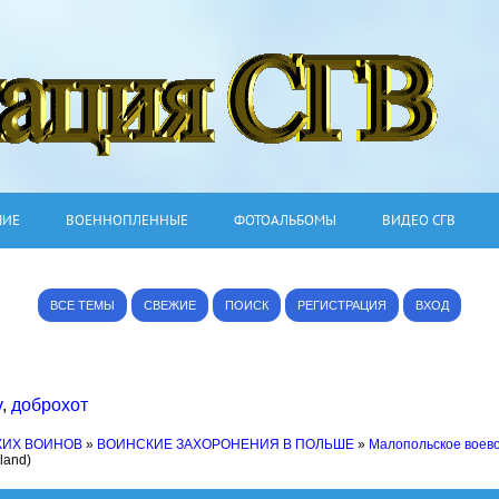
ШИЕ
ВОЕННОПЛЕННЫЕ
ФОТОАЛЬБОМЫ
ВИДЕО СГВ
ВСЕ ТЕМЫ
СВЕЖИЕ
ПОИСК
РЕГИСТРАЦИЯ
ВХОД
v
,
доброхот
КИХ ВОИНОВ
»
ВОИНСКИЕ ЗАХОРОНЕНИЯ В ПОЛЬШЕ
»
Малопольское воев
oland)