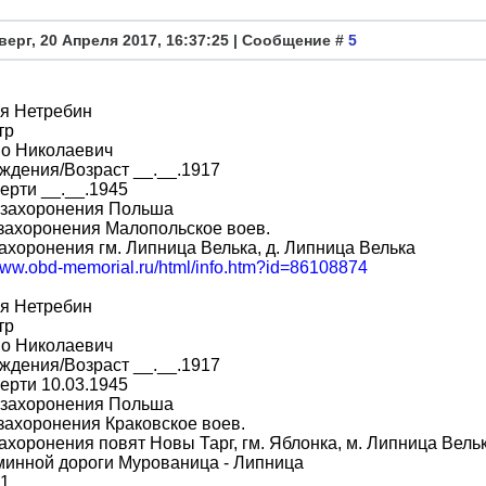
верг, 20 Апреля 2017, 16:37:25 | Сообщение #
5
я Нетребин
тр
во Николаевич
ждения/Возраст __.__.1917
ерти __.__.1945
 захоронения Польша
захоронения Малопольское воев.
ахоронения гм. Липница Велька, д. Липница Велька
/www.obd-memorial.ru/html/info.htm?id=86108874
я Нетребин
тр
во Николаевич
ждения/Возраст __.__.1917
ерти 10.03.1945
 захоронения Польша
захоронения Краковское воев.
ахоронения повят Новы Тарг, гм. Яблонка, м. Липница Вельк
минной дороги Мурованица - Липница
 1