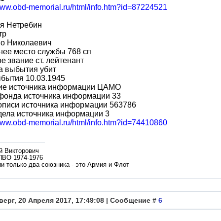
/www.obd-memorial.ru/html/info.htm?id=87224521
я Нетребин
тр
во Николаевич
ее место службы 768 сп
е звание ст. лейтенант
а выбытия убит
бытия 10.03.1945
ие источника информации ЦАМО
фонда источника информации 33
описи источника информации 563786
дела источника информации 3
/www.obd-memorial.ru/html/info.htm?id=74410860
й Викторович
ПВО 1974-1976
и только два союзника - это Армия и Флот
верг, 20 Апреля 2017, 17:49:08 | Сообщение #
6