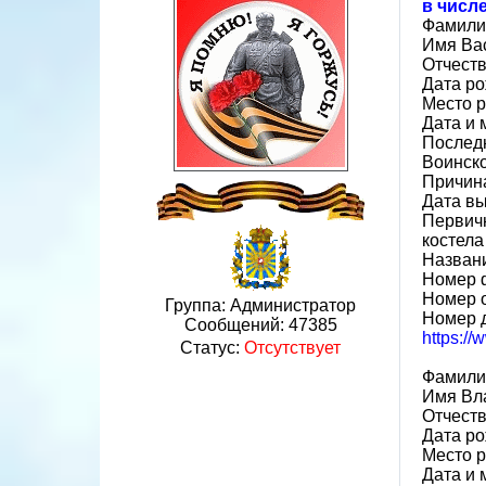
в числ
Фамили
Имя Ва
Отчест
Дата ро
Место р
Дата и 
Последн
Воинско
Причин
Дата вы
Первичн
костела
Назван
Номер 
Номер 
Группа: Администратор
Номер 
Сообщений:
47385
https:/
Статус:
Отсутствует
Фамили
Имя Вл
Отчест
Дата ро
Место р
Дата и 