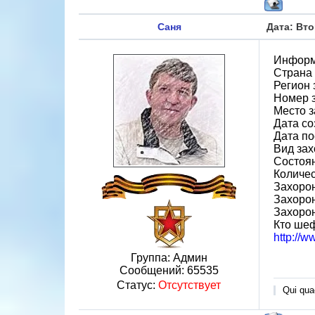
Саня
Дата: Вто
Информ
Страна
Регион 
Номер 
Место з
Дата со
Дата по
Вид зах
Состоя
Количес
Захорон
Захоро
Захоро
Кто ше
http://
Группа: Админ
Сообщений:
65535
Статус:
Отсутствует
Qui quae