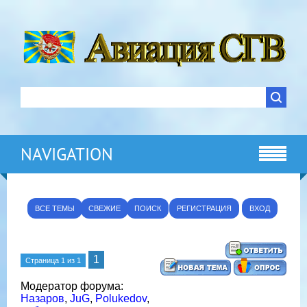
NAVIGATION
ВСЕ ТЕМЫ
СВЕЖИЕ
ПОИСК
РЕГИСТРАЦИЯ
ВХОД
1
Страница
1
из
1
Модератор форума:
Назаров
,
JuG
,
Polukedov
,