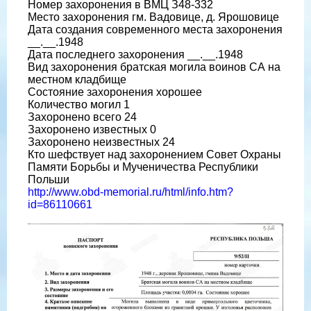
Номер захоронения в ВМЦ З48-332
Место захоронения гм. Вадовице, д. Ярошовице
Дата создания современного места захоронения
__.__.1948
Дата последнего захоронения __.__.1948
Вид захоронения братская могила воинов СА на
местном кладбище
Состояние захоронения хорошее
Количество могил 1
Захоронено всего 24
Захоронено известных 0
Захоронено неизвестных 24
Кто шефствует над захоронением Совет Охраны
Памяти Борьбы и Мученичества Республики
Польши
http://www.obd-memorial.ru/html/info.htm?
id=86110661