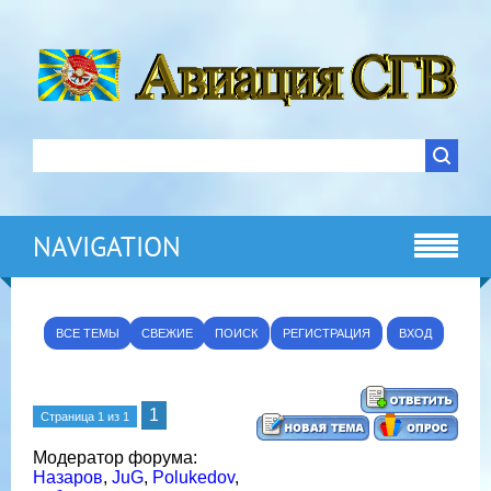
NAVIGATION
ВСЕ ТЕМЫ
СВЕЖИЕ
ПОИСК
РЕГИСТРАЦИЯ
ВХОД
1
Страница
1
из
1
Модератор форума:
Назаров
,
JuG
,
Polukedov
,