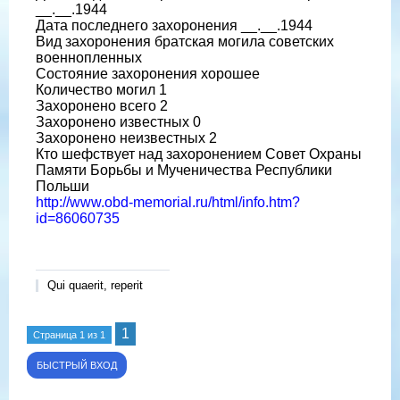
__.__.1944
Дата последнего захоронения __.__.1944
Вид захоронения братская могила советских
военнопленных
Состояние захоронения хорошее
Количество могил 1
Захоронено всего 2
Захоронено известных 0
Захоронено неизвестных 2
Кто шефствует над захоронением Совет Охраны
Памяти Борьбы и Мученичества Республики
Польши
http://www.obd-memorial.ru/html/info.htm?
id=86060735
Qui quaerit, reperit
1
Страница
1
из
1