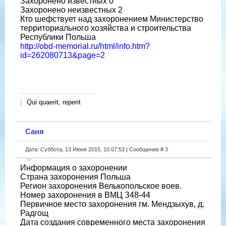
Захоронено известных 0
Захоронено неизвестных 2
Кто шефствует над захоронением Министерство
территориального хозяйства и строительства
Республики Польша
http://obd-memorial.ru/html/info.htm?
id=262080713&page=2
Qui quaerit, reperit
Саня
Дата: Суббота, 13 Июня 2015, 10:07:53 | Сообщение #
3
Информация о захоронении
Страна захоронения Польша
Регион захоронения Велькопольское воев.
Номер захоронения в ВМЦ З48-44
Первичное место захоронения гм. Мендзыхув, д.
Радгощ
Дата создания современного места захоронения