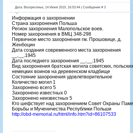
Дата: Воскресенье, 14 Июня 2015, 16:53:44 | Сообщение #
3
Информация о захоронении
Страна захоронения Польша
Регион захоронения Малопольское воев.
Номер захоронения в ВМЦ З48-298
Первичное место захоронения гм. Прошовице, д.
Женбоцин
Дата создания современного места захоронения
__.__.1945
Дата последнего захоронения __.__.1945
Вид захоронения братская могила советских, польских
немецких воинов на деревенском кладбище
Состояние захоронения удовлетворительное
Количество могил 1
Захоронено всего 5
Захоронено известных 0
Захоронено неизвестных 5
Кто шефствует над захоронением Совет Охраны Пам
Борьбы и Мученичества Республики Польши
http://obd-memorial.ru/html/info.htm?id=86107533