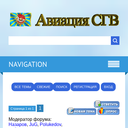
NAVIGATION
ВСЕ ТЕМЫ
СВЕЖИЕ
ПОИСК
РЕГИСТРАЦИЯ
ВХОД
1
Страница
1
из
1
Модератор форума:
Назаров
,
JuG
,
Polukedov
,