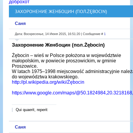
доброхот
ЗАХОРОНЕНИЕ ЖЕНБОЦИН (ПОЛ.ŻĘBOCIN)
Саня
Дата: Воскресенье, 14 Июня 2015, 16:51:20 | Сообщение #
1
Захоронение Женбоцин (пол.Żębocin)
Żębocin – wieś w Polsce położona w województwie
małopolskim, w powiecie proszowickim, w gminie
Proszowice.
W latach 1975–1998 miejscowość administracyjnie należ
do województwa krakowskiego.
http://pl.wikipedia.org/wiki/Żębocin
https://www.google.com/maps/@50.1824984,20.3218168
Qui quaerit, reperit
Саня