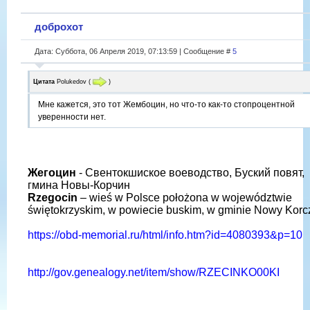
доброхот
Дата: Суббота, 06 Апреля 2019, 07:13:59 | Сообщение #
5
Цитата
Polukedov
(
)
Мне кажется, это тот Жембоцин, но что-то как-то стопроцентной
уверенности нет.
Жегоцин
- Свентокшиское воеводство, Буский повят,
гмина Новы-Корчин
Rzegocin
– wieś w Polsce położona w województwie
świętokrzyskim, w powiecie buskim, w gminie Nowy Korc
https://obd-memorial.ru/html/info.htm?id=4080393&p=10
http://gov.genealogy.net/item/show/RZECINKO00KI