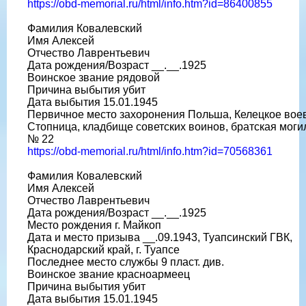
https://obd-memorial.ru/html/info.htm?id=86400855
Фамилия Ковалевский
Имя Алексей
Отчество Лаврентьевич
Дата рождения/Возраст __.__.1925
Воинское звание рядовой
Причина выбытия убит
Дата выбытия 15.01.1945
Первичное место захоронения Польша, Келецкое воев.,
Стопница, кладбище советских воинов, братская моги
№ 22
https://obd-memorial.ru/html/info.htm?id=70568361
Фамилия Ковалевский
Имя Алексей
Отчество Лаврентьевич
Дата рождения/Возраст __.__.1925
Место рождения г. Майкоп
Дата и место призыва __.09.1943, Туапсинский ГВК,
Краснодарский край, г. Туапсе
Последнее место службы 9 пласт. див.
Воинское звание красноармеец
Причина выбытия убит
Дата выбытия 15.01.1945