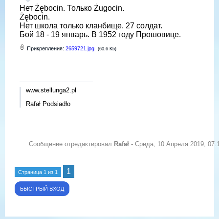
Нет Żębocin. Только Żugocin.
Żębocin.
Нет школа только кланбище. 27 солдат.
Бой 18 - 19 январь. В 1952 году Прошовице.
Прикрепления:
2659721.jpg
(60.6 Kb)
www.stellunga2.pl
Rafał Podsiadło
Сообщение отредактировал
Rafał
-
Среда, 10 Апреля 2019, 07:
1
Страница
1
из
1