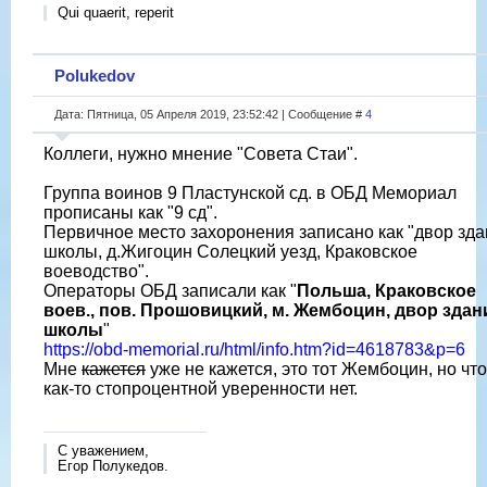
Qui quaerit, reperit
Polukedov
Дата: Пятница, 05 Апреля 2019, 23:52:42 | Сообщение #
4
Коллеги, нужно мнение "Совета Стаи".
Группа воинов 9 Пластунской сд. в ОБД Мемориал
прописаны как "9 сд".
Первичное место захоронения записано как "двор зд
школы, д.Жигоцин Солецкий уезд, Краковское
воеводство".
Операторы ОБД записали как "
Польша, Краковское
воев., пов. Прошовицкий, м. Жембоцин, двор здан
школы
"
https://obd-memorial.ru/html/info.htm?id=4618783&p=6
Мне
кажется
уже не кажется, это тот Жембоцин, но что
как-то стопроцентной уверенности нет.
С уважением,
Егор Полукедов.