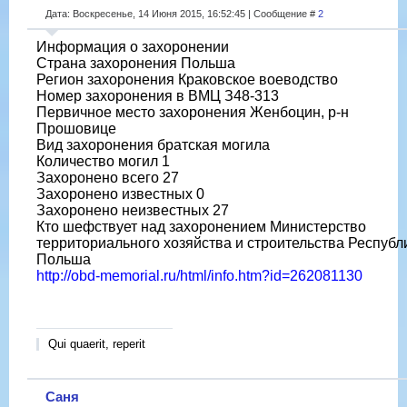
Дата: Воскресенье, 14 Июня 2015, 16:52:45 | Сообщение #
2
Информация о захоронении
Страна захоронения Польша
Регион захоронения Краковское воеводство
Номер захоронения в ВМЦ З48-313
Первичное место захоронения Женбоцин, р-н
Прошовице
Вид захоронения братская могила
Количество могил 1
Захоронено всего 27
Захоронено известных 0
Захоронено неизвестных 27
Кто шефствует над захоронением Министерство
территориального хозяйства и строительства Республ
Польша
http://obd-memorial.ru/html/info.htm?id=262081130
Qui quaerit, reperit
Саня