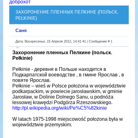
доброхот
ЗАХОРОНЕНИЕ ПЛЕННЫХ ПЕЛКИНЕ (ПОЛЬСК.
PEŁKINIE)
Саня
Дата: Воскресенье, 15 Апреля 2012, 14:41:41 | Сообщение #
1
Захоронение пленных Пелкине (польск.
Pełkinie)
Pełkinie - деревня в Польше находится в
Подкарпатской воеводстве , в гмине Ярослав , в
повяте Ярослав.
Pełkinie – wieś w Polsce położona w województwie
podkarpackim, w powiecie jarosławskim, w gminie
Jarosław, w Dolinie Dolnego Sanu, u podnóża
lessowej krawędzi Podgórza Rzeszowskiego.
http://pl.wikipedia.org/wiki/Pe%C5%82kinie
W latach 1975-1998 miejscowość położona była w
województwie przemyskim.