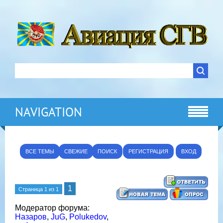
NAVIGATION
ВСЕ ТЕМЫ
СВЕЖИЕ
ПОИСК
РЕГИСТРАЦИЯ
ВХОД
1
Страница
1
из
1
Модератор форума:
Назаров
,
JuG
,
Polukedov
,