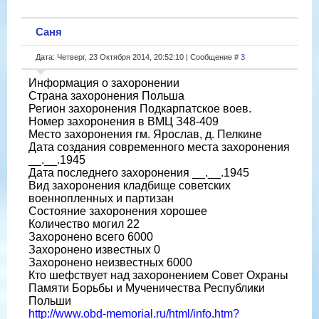
Саня
Дата: Четверг, 23 Октября 2014, 20:52:10 | Сообщение #
3
Информация о захоронении
Страна захоронения Польша
Регион захоронения Подкарпатское воев.
Номер захоронения в ВМЦ З48-409
Место захоронения гм. Ярослав, д. Пелкине
Дата создания современного места захоронения
__.__.1945
Дата последнего захоронения __.__.1945
Вид захоронения кладбище советских
военнопленных и партизан
Состояние захоронения хорошее
Количество могил 22
Захоронено всего 6000
Захоронено известных 0
Захоронено неизвестных 6000
Кто шефствует над захоронением Совет Охраны
Памяти Борьбы и Мученичества Республики
Польши
http://www.obd-memorial.ru/html/info.htm?