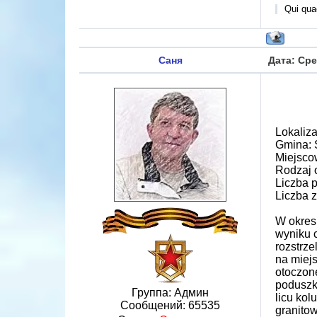
Qui quae
Саня
Дата: Сре
Lokaliza
Gmina: 
Miejsco
Rodzaj 
Liczba 
Liczba z
W okres
wyniku c
rozstrze
na miej
otoczon
poduszk
Группа: Админ
licu ko
Сообщений:
65535
granitow