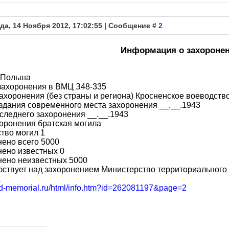
да, 14 Ноября 2012, 17:02:55 | Сообщение #
2
Информация о захороне
 Польша
захоронения в ВМЦ З48-335
ахоронения (без страны и региона) Кросненское воеводство,
здания современного места захоронения __.__.1943
следнего захоронения __.__.1943
оронения братская могила
тво могил 1
ено всего 5000
ено известных 0
нено неизвестных 5000
ствует над захоронением Министерство территориального 
а
obd-memorial.ru/html/info.htm?id=262081197&page=2