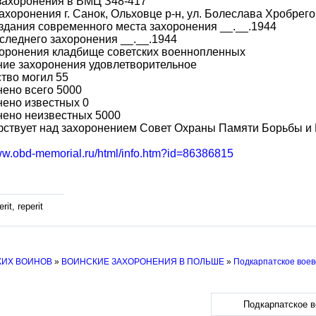
захоронения в ВМЦ З48-417
ахоронения г. Санок, Ольховце р-н, ул. Болеслава Хробрего
здания современного места захоронения __.__.1944
следнего захоронения __.__.1944
хоронения кладбище советских военнопленных
ние захоронения удовлетворительное
тво могил 55
ено всего 5000
ено известных 0
нено неизвестных 5000
фствует над захоронением Совет Охраны Памяти Борьбы и
www.obd-memorial.ru/html/info.htm?id=86386815
rit, reperit
КИХ ВОИНОВ
»
ВОИНСКИЕ ЗАХОРОНЕНИЯ В ПОЛЬШЕ
»
Подкарпатское воев