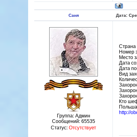
Саня
Дата: Сре
Страна
Номер 
Место з
Дата со
Дата по
Вид зах
Количес
Захорон
Захорон
Захоро
Кто шеф
Польш
http://
Группа: Админ
Сообщений:
65535
Статус:
Отсутствует