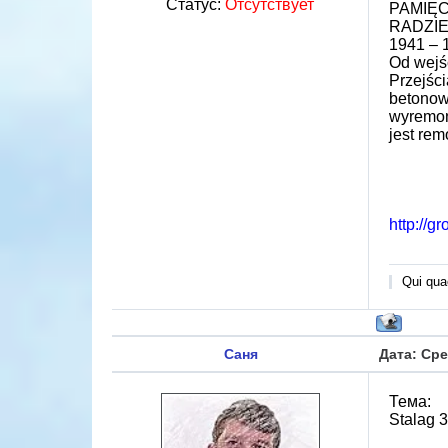
Статус:
Отсутствует
PAMIĘ
RADZI
1941 – 
Od wejś
Przejśc
betonow
wyremon
jest rem
http://g
Qui quae
Саня
Дата: Сре
Тема:
Stalag 