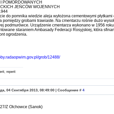
CI POMORDOWANYCH
ECKICH JEŃCÓW WOJENNYCH
1944
cie do pomnika wiedzie aleja wyłożona cementowymi płytkami 
ia pomiędzy grobami trawiaste. Na cmentarzu rośnie dużo wysok
ej podmurówce. Urządzenie cmentarza wykonano w 1956 roku.
towane staraniem Ambasady Federacji Rosyjskiej, która sfin
ont ogrodzenia.
roby.radaopwim.gov.pl/grob/12488/
rit, reperit
да, 04 Сентября 2013, 08:49:00 | Сообщение #
4
327/Z Olchowce (Sanok)