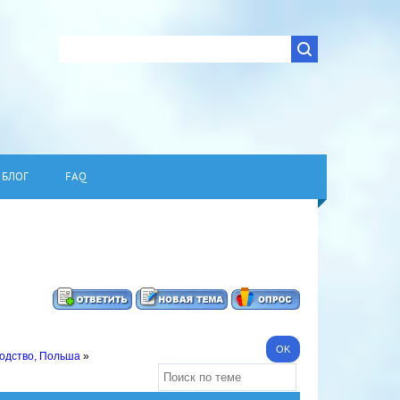
БЛОГ
FAQ
одство, Польша
»