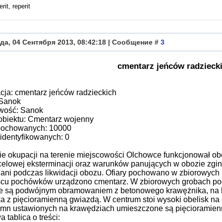
rit, reperit
да, 04 Сентября 2013, 08:42:18 | Сообщение #
3
cmentarz jeńców radzieck
cja: cmentarz jeńców radzieckich
Sanok
wość: Sanok
obiektu: Cmentarz wojenny
pochowanych: 10000
identyfikowanych: 0
ie okupacji na terenie miejscowości Olchowce funkcjonował obó
elowej eksterminacji oraz warunków panujących w obozie zginęł
lani podczas likwidacji obozu. Ofiary pochowano w zbiorowych
scu pochówków urządzono cmentarz. W zbiorowych grobach poc
e są podwójnym obramowaniem z betonowego krawężnika, na k
a z pięcioramienną gwiazdą. W centrum stoi wysoki obelisk 
lumn ustawionych na krawędziach umieszczone są pięcioramien
a tablica o treści: