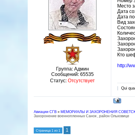
Номер 
Место з
Дата со
Дата по
Вид за
Состоя
Количес
Захорон
Захорон
Захоро
Кто ше
http://
Группа: Админ
Сообщений:
65535
Статус:
Отсутствует
Qui quae
Авиации СГВ
»
МЕМОРИАЛЫ И ЗАХОРОНЕНИЯ СОВЕТС
Захоронение военнопленных Санок , район Ольховице
1
Страница
1
из
1