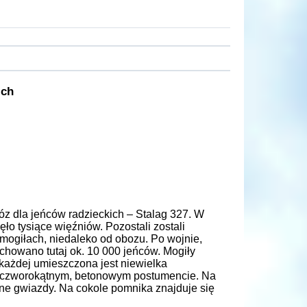
ich
z dla jeńców radzieckich – Stalag 327. W
o tysiące więźniów. Pozostali zostali
 mogiłach, niedaleko od obozu. Po wojnie,
howano tutaj ok. 10 000 jeńców. Mogiły
ażdej umieszczona jest niewielka
na czworokątnym, betonowym postumencie. Na
ne gwiazdy. Na cokole pomnika znajduje się