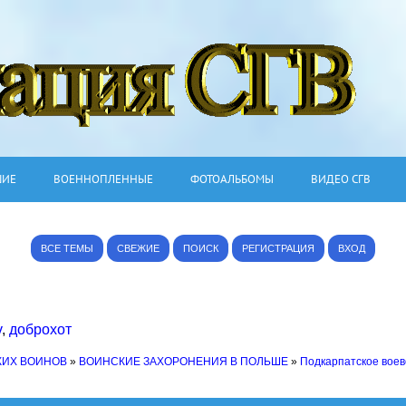
ШИЕ
ВОЕННОПЛЕННЫЕ
ФОТОАЛЬБОМЫ
ВИДЕО СГВ
ВСЕ ТЕМЫ
СВЕЖИЕ
ПОИСК
РЕГИСТРАЦИЯ
ВХОД
v
,
доброхот
КИХ ВОИНОВ
»
ВОИНСКИЕ ЗАХОРОНЕНИЯ В ПОЛЬШЕ
»
Подкарпатское воев