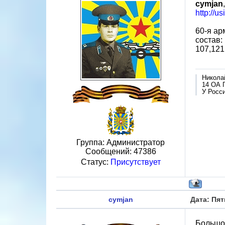
cymjan
http://u
60-я ар
состав:
107,121
Никола
14 ОА 
У Росси
Группа: Администратор
Сообщений:
47386
Статус:
Присутствует
cymjan
Дата: Пят
Большо