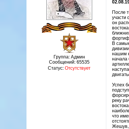
02.08.
После т
участи 
он расп
востока
ближних
фортифи
В самые
дивизии
нашим н
Группа: Админ
начала 
Сообщений:
65535
артилле
Статус:
Отсутствует
наступа
двигать
Успех б
подступ
форсиро
реку ра
востока
наиболе
что име
отстоят
Жешув, 