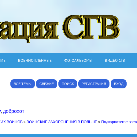
ШИЕ
ВОЕННОПЛЕННЫЕ
ФОТОАЛЬБОМЫ
ВИДЕО СГВ
ВСЕ ТЕМЫ
СВЕЖИЕ
ПОИСК
РЕГИСТРАЦИЯ
ВХОД
v
,
доброхот
КИХ ВОИНОВ
»
ВОИНСКИЕ ЗАХОРОНЕНИЯ В ПОЛЬШЕ
»
Подкарпатское воев