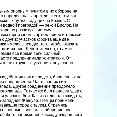
ьным опорным пунктом в их обороне на
 определялась, прежде всего, тем, что
ожных путях, ведущих на Краков. С
й водной преградой — рекой Вислок. На
 хорошо развитую систему
ным гарнизоном с артиллерией и танками.
с других участков фронта еще две
ика имелось все для того, чтобы оказать
отивление. Действительно, с самого
 Немцы всё время вели сильный
асто предпринимали контратаки. От
 в этих трудных, условиях неуклонно
имодействия сил и средств, брошенных на
ех направлений. Часть наших сил
апада. Другое соединение преодолело
юго-запада. Тотчас же был нанесен удар с
али уличные бои. Как и следовало ожидать,
ро-западнее Жешува. Немцы понимали,
зывающие город с тылом. Стремясь
о основные свои силы, оборонявшие
ь особого напряжения к исходу вчерашнего