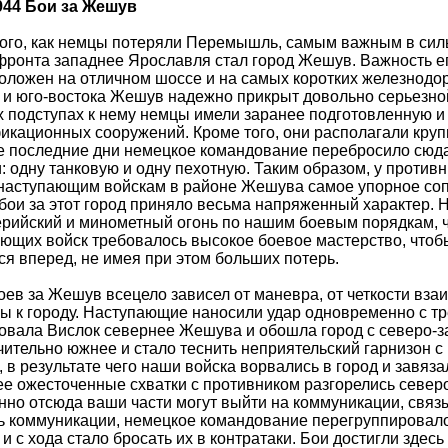
1944 Бои за Жешув
ого, как немцы потеряли Перемышль, самым важным в сил
фронта западнее Ярославля стал город Жешув. Важность его
оложен на отличном шоссе и на самых коротких железнодор
 и юго-востока Жешув надежно прикрыт довольно серьезно
 подступах к нему немцы имели заранее подготовленную и
кационных сооружений. Кроме того, они располагали круп
 последние дни немецкое командование перебросило сюда 
: одну танковую и одну пехотную. Таким образом, у противн
аступающим войскам в районе Жешува самое упорное сопр
бои за этот город приняло весьма напряженный характер.
рийский и минометный огонь по нашим боевым порядкам, ч
ющих войск требовалось высокое боевое мастерство, чтобы
ся вперед, не имея при этом больших потерь.
оев за Жешув всецело зависел от маневра, от четкости вза
ы к городу. Наступающие наносили удар одновременно с тр
вала Вислок севернее Жешува и обошла город с северо-з
чительно южнее и стало теснить неприятельский гарнизон с 
, в результате чего наши войска ворвались в город и завяз
е ожесточенные схватки с противником разгорелись севе
нно отсюда ваши части могут выйти на коммуникации, свя
ь коммуникации, немецкое командование перегруппировал
и с хода стало бросать их в контратаки. Бои достигли здес