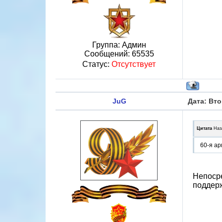
Группа: Админ
Сообщений:
65535
Статус:
Отсутствует
JuG
Дата: Вто
Цитата
Наз
60-я а
Непосре
поддерж