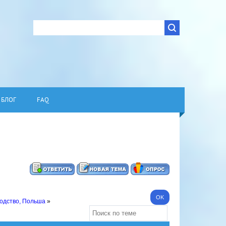
БЛОГ
FAQ
одство, Польша
»