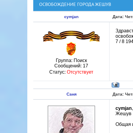
ОСВОБОЖДЕНИЕ ГОРОДА ЖЕШУВ
cymjan
Дата: Чет
Здравст
освобо
7 / 8 1
Группа: Поиск
Сообщений:
17
Статус:
Отсутствует
Саня
Дата: Чет
cymjan
,
Жешув б
Общая 