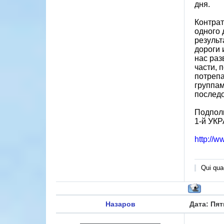
дня.
Контрат
одного 
результ
дороги 
нас раз
части, 
потрепа
группам
последо
Подпол
1-й УК
http://
Qui quae
Назаров
Дата: Пят