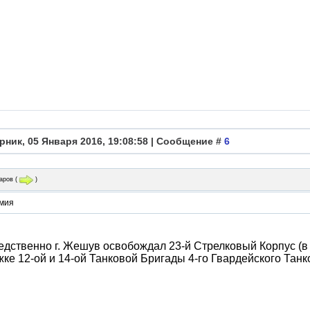
рник, 05 Января 2016, 19:08:58 | Сообщение #
6
аров
(
)
рмия
дственно г. Жешув освобождал 23-й Стрелковый Корпус (в с
ке 12-ой и 14-ой Танковой Бригады 4-го Гвардейского Танк