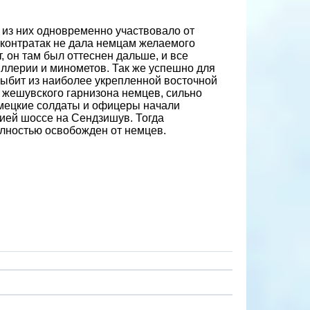
 из них одновременно участвовало от
их контратак не дала немцам желаемого
, он там был оттеснен дальше, и все
иллерии и минометов. Так же успешно для
выбит из наиболее укрепленной восточной
ах жешувского гарнизона немцев, сильно
емецкие солдаты и офицеры начали
ией шоссе на Сендзишув. Тогда
лностью освобожден от немцев.