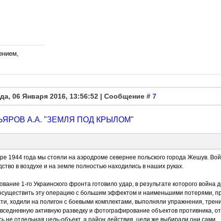
ением,
да, 06 Января 2016, 13:56:52 | Сообщение #
7
ЯРОВ А.А. "ЗЕМЛЯ ПОД КРЫЛОМ"
бре 1944 года мы стояли на аэродроме севернее польского города Жешув. В
дство в воздухе и на земле полностью находились в наших руках.
вание 1-го Украинского фронта готовило удар, в результате которого война
осуществить эту операцию с большим эффектом и наименьшими потерями, про
сти, ходили на полигон с боевыми комплектами, выполняли упражнения, тре
вседневную активную разведку и фотографирование объектов противника, от
ь не отдельная цель-объект, а район действия, цели же выбирали они сами.