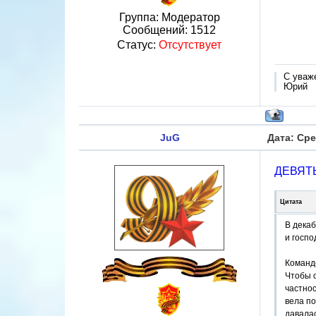
Группа: Модератор
Сообщений:
1512
Статус:
Отсутствует
С уваж
Юрий
JuG
Дата: Сре
ДЕВЯТЬ
Цитата
В дека
и госпо
Командо
Чтобы 
частно
вела по
давалас