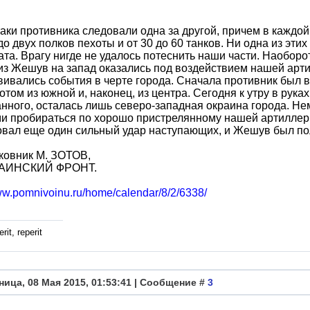
аки противника следовали одна за другой, причем в каждой
до двух полков пехоты и от 30 до 60 танков. Ни одна из эт
ата. Врагу нигде не удалось потеснить наши части. Наоборот
из Жешув на запад оказались под воздействием нашей арт
вивались события в черте города. Сначала противник был 
потом из южной и, наконец, из центра. Сегодня к утру в рук
нного, осталась лишь северо-западная окраина города. Н
и пробираться по хорошо пристрелянному нашей артиллер
вал еще один сильный удар наступающих, и Жешув был по
ковник М. ЗОТОВ,
РАИНСКИЙ ФРОНТ.
www.pomnivoinu.ru/home/calendar/8/2/6338/
rit, reperit
ница, 08 Мая 2015, 01:53:41 | Сообщение #
3