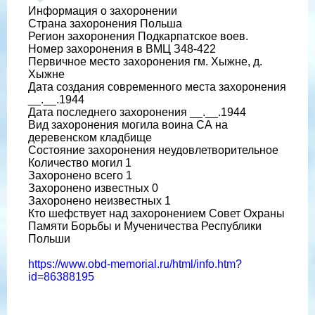
Информация о захоронении
Страна захоронения Польша
Регион захоронения Подкарпатское воев.
Номер захоронения в ВМЦ З48-422
Первичное место захоронения гм. Хыжне, д.
Хыжне
Дата создания современного места захоронения
__.__.1944
Дата последнего захоронения __.__.1944
Вид захоронения могила воина СА на
деревенском кладбище
Состояние захоронения неудовлетворительное
Количество могил 1
Захоронено всего 1
Захоронено известных 0
Захоронено неизвестных 1
Кто шефствует над захоронением Совет Охраны
Памяти Борьбы и Мученичества Республики
Польши
https://www.obd-memorial.ru/html/info.htm?
id=86388195