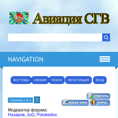
NAVIGATION
ВСЕ ТЕМЫ
СВЕЖИЕ
ПОИСК
РЕГИСТРАЦИЯ
ВХОД
1
Страница
1
из
1
Модератор форума:
Назаров
,
JuG
,
Polukedov
,