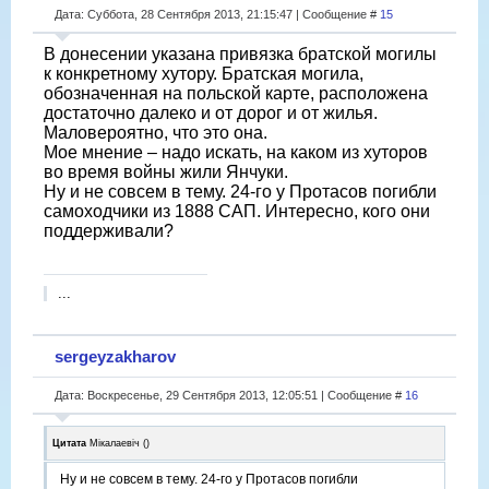
Дата: Суббота, 28 Сентября 2013, 21:15:47 | Сообщение #
15
В донесении указана привязка братской могилы
к конкретному хутору. Братская могила,
обозначенная на польской карте, расположена
достаточно далеко и от дорог и от жилья.
Маловероятно, что это она.
Мое мнение – надо искать, на каком из хуторов
во время войны жили Янчуки.
Ну и не совсем в тему. 24-го у Протасов погибли
самоходчики из 1888 САП. Интересно, кого они
поддерживали?
...
sergeyzakharov
Дата: Воскресенье, 29 Сентября 2013, 12:05:51 | Сообщение #
16
Цитата
Мікалаевіч
(
)
Ну и не совсем в тему. 24-го у Протасов погибли