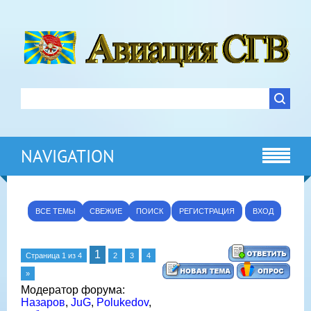
NAVIGATION
ВСЕ ТЕМЫ
СВЕЖИЕ
ПОИСК
РЕГИСТРАЦИЯ
ВХОД
1
Страница
1
из
4
2
3
4
»
Модератор форума:
Назаров
,
JuG
,
Polukedov
,