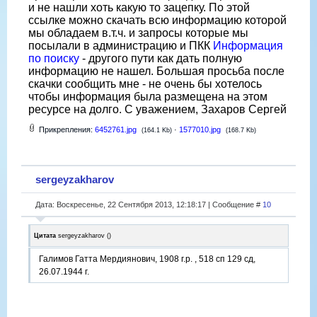
и не нашли хоть какую то зацепку. По этой
ссылке можно скачать всю информацию которой
мы обладаем в.т.ч. и запросы которые мы
посылали в администрацию и ПКК
Информация
по поиску
- другого пути как дать полную
информацию не нашел. Большая просьба после
скачки сообщить мне - не очень бы хотелось
чтобы информация была размещена на этом
ресурсе на долго. С уважением, Захаров Сергей
Прикрепления:
6452761.jpg
·
1577010.jpg
(164.1 Kb)
(168.7 Kb)
sergeyzakharov
Дата: Воскресенье, 22 Сентября 2013, 12:18:17 | Сообщение #
10
Цитата
sergeyzakharov
(
)
Галимов Гатта Мердиянович, 1908 г.р. , 518 сп 129 сд,
26.07.1944 г.