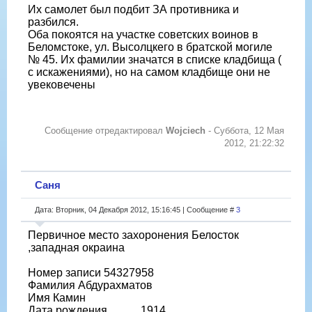
Их самолет был подбит ЗА противника и
разбился.
Оба покоятся на участке советских воинов в
Беломстоке, ул. Высолцкего в братской могиле
№ 45. Их фамилии значатся в списке кладбища (
с искажениями), но на самом кладбище они не
увековечены
Сообщение отредактировал
Wojciech
-
Суббота, 12 Мая
2012, 21:22:32
Саня
Дата: Вторник, 04 Декабря 2012, 15:16:45 | Сообщение #
3
Первичное место захоронения Белосток
,западная окраина
Номер записи 54327958
Фамилия Абдурахматов
Имя Камин
Дата рождения __.__.1914