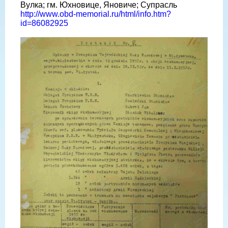
Вулка; гм. Юхновице, Яновиче; Супрасль
http://www.obd-memorial.ru/html/info.htm?
id=86082925