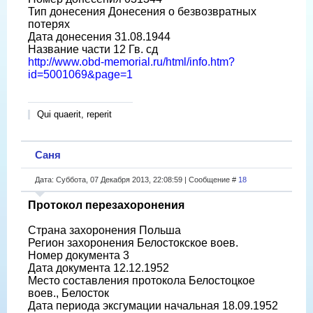
Тип донесения Донесения о безвозвратных
потерях
Дата донесения 31.08.1944
Название части 12 Гв. сд
http://www.obd-memorial.ru/html/info.htm?
id=5001069&page=1
Qui quaerit, reperit
Саня
Дата: Суббота, 07 Декабря 2013, 22:08:59 | Сообщение #
18
Протокол перезахоронения
Страна захоронения Польша
Регион захоронения Белостокское воев.
Номер документа 3
Дата документа 12.12.1952
Место составления протокола Белостоцкое
воев., Белосток
Дата периода эксгумации начальная 18.09.1952