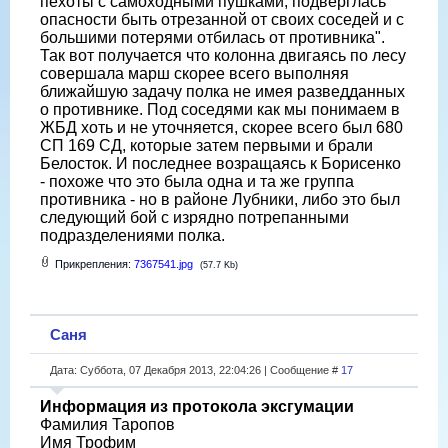
пехоты с самоходными пушками, подверглась
опасности быть отрезанной от своих соседей и с
большими потерями отбилась от противника".
Так вот получается что колонна двигаясь по лесу
совершала марш скорее всего выполняя
ближайшую задачу полка не имея разведданных
о противнике. Под соседями как мы понимаем в
ЖБД хоть и не уточняется, скорее всего был 680
СП 169 СД, которые затем первыми и брали
Белосток. И последнее возращаясь к Борисенко
- похоже что это была одна и та же группа
противника - но в районе Лубники, либо это был
следующий бой с изрядно потрепанными
подразделениями полка.
Прикрепления:
7367541.jpg
(57.7 Kb)
Саня
Дата: Суббота, 07 Декабря 2013, 22:04:26 | Сообщение #
17
Информация из протокола эксгумации
Фамилия Таропов
Имя Трофим