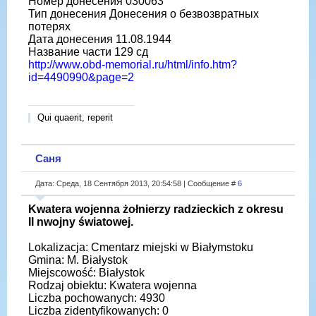
Номер донесения 030063
Тип донесения Донесения о безвозвратных
потерях
Дата донесения 11.08.1944
Название части 129 сд
http://www.obd-memorial.ru/html/info.htm?
id=4490990&page=2
Qui quaerit, reperit
Саня
Дата: Среда, 18 Сентября 2013, 20:54:58 | Сообщение #
6
Kwatera wojenna żołnierzy radzieckich z okresu
II nwojny światowej.
Lokalizacja: Cmentarz miejski w Białymstoku
Gmina: M. Białystok
Miejscowość: Białystok
Rodzaj obiektu: Kwatera wojenna
Liczba pochowanych: 4930
Liczba zidentyfikowanych: 0