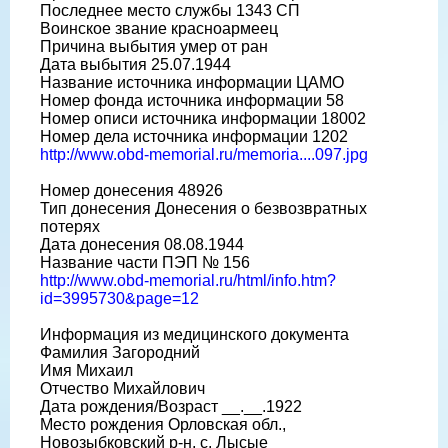
Последнее место службы 1343 СП
Воинское звание красноармеец
Причина выбытия умер от ран
Дата выбытия 25.07.1944
Название источника информации ЦАМО
Номер фонда источника информации 58
Номер описи источника информации 18002
Номер дела источника информации 1202
http://www.obd-memorial.ru/memoria....097.jpg
Номер донесения 48926
Тип донесения Донесения о безвозвратных
потерях
Дата донесения 08.08.1944
Название части ПЭП № 156
http://www.obd-memorial.ru/html/info.htm?
id=3995730&page=12
Информация из медицинского документа
Фамилия Загородний
Имя Михаил
Отчество Михайлович
Дата рождения/Возраст __.__.1922
Место рождения Орловская обл.,
Новозыбковский р-н, с. Лысые