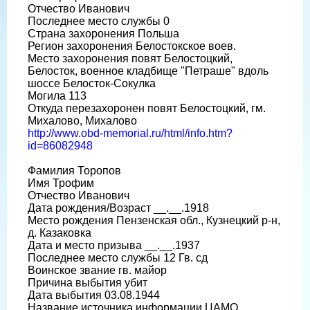
Отчество Иванович
Последнее место службы 0
Страна захоронения Польша
Регион захоронения Белостокское воев.
Место захоронения повят Белостоцкий,
Белосток, военное кладбище "Петраше" вдоль
шоссе Белосток-Сокулка
Могила 113
Откуда перезахоронен повят Белостоцкий, гм.
Михалово, Михалово
http://www.obd-memorial.ru/html/info.htm?
id=86082948
Фамилия Торопов
Имя Трофим
Отчество Иванович
Дата рождения/Возраст __.__.1918
Место рождения Пензенская обл., Кузнецкий р-н,
д. Казаковка
Дата и место призыва __.__.1937
Последнее место службы 12 Гв. сд
Воинское звание гв. майор
Причина выбытия убит
Дата выбытия 03.08.1944
Название источника информации ЦАМО