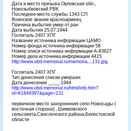
Дата и место призыва Орловская обл.,
Новозыбковский РВК
Последнее место службы 1343 СП
Воинское звание красноармеец
Причина выбытия умер от ран
Дата выбытия 25.07.1944
Госпиталь 2407 ХПГ
Название источника информации ЦАМО
Номер фонда источника информации 58
Номер описи источника информации А-83627
Номер дела источника информации 4415
http://www.obd-memorial.ru/memoria....131.jpg
Госпиталь 2407 ХПГ
Тип донесения списки умерших
Дата донесения __.__.1944
http://www.obd-memorial.ru/html/info.htm?
id=61849397&page=131
первичное место захоронения село Новосады (
восточная сторона) , Шимковского
сельсовета,Свислочского района,Белостокской
области