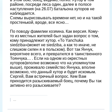
районе, посреди леса один, далее в полосе
наступления (на 26.07) батальона хуторов не
наблюдается.
Схемы вырисовывать времени нет, но и на такой
простенькой, вроде, все ясно…
По поводу фамилии хозяина. Как версия. Кому-
то из местных жителей был задан вопрос о том,
кому принадлежит хутор. «То Yanchukа
siedziba»(может не siedziba, а как то иначе, не
слишком силен я в польском). Вот так Янчук,
вероятнее всего, и превратился в таинственного
Тоянчука… . Если на одном из окрестных
хуторов(вполне возможно что на упомянутом
выше), проживало семейство Янчука, вполне
возможно, что данный хутор и будет искомым.
Сергей, Вам встречный вопрос. Кем Вам
приходится разыскиваемый боец, почему Вы так
активно его разыскиваете?
...