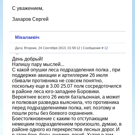
С уважением,
Захаров Сергей
Мікалаевіч
Дата: Вторник, 24 Сентября 2013, 01:58:12 | Сообщение #
12
День добрый!
Напишу пару мыслей...
С какой опушки леса подразделения полка , при
поддержке авиации и артиллерии 26 июля
сбивали противника не совсем понятно,
поскольку еще в 3.00 25.07 полк сосредоточился
в районе леса юго-западнее Боровики.
Вероятнее всего 26 июля батальонная, а может
и полковая разведка выяснила, что противника
перед подразделениями полка, нет, поэтому и
пошли роты без боевого охранения.
Боестолкновение с каким-то отступающим
немецким подразделением произошло, думаю, в
районе одного из перекрестков лесных дорог. И
в этом бою, боец, видимо, погиб. Хутор в том