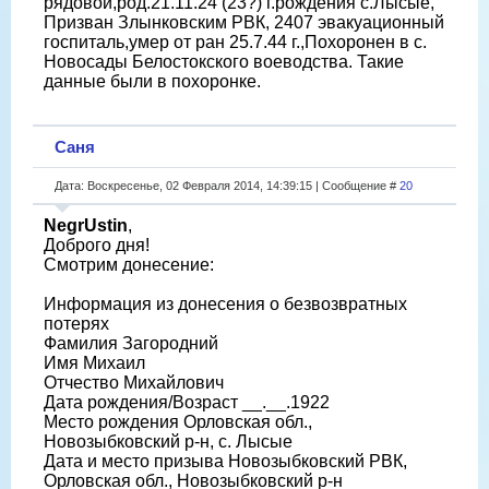
рядовой,род.21.11.24 (23?) г.рождения с.Лысые,
Призван Злынковским РВК, 2407 эвакуационный
госпиталь,умер от ран 25.7.44 г.,Похоронен в с.
Новосады Белостокского воеводства. Такие
данные были в похоронке.
Саня
Дата: Воскресенье, 02 Февраля 2014, 14:39:15 | Сообщение #
20
NegrUstin
,
Доброго дня!
Смотрим донесение:
Информация из донесения о безвозвратных
потерях
Фамилия Загородний
Имя Михаил
Отчество Михайлович
Дата рождения/Возраст __.__.1922
Место рождения Орловская обл.,
Новозыбковский р-н, с. Лысые
Дата и место призыва Новозыбковский РВК,
Орловская обл., Новозыбковский р-н