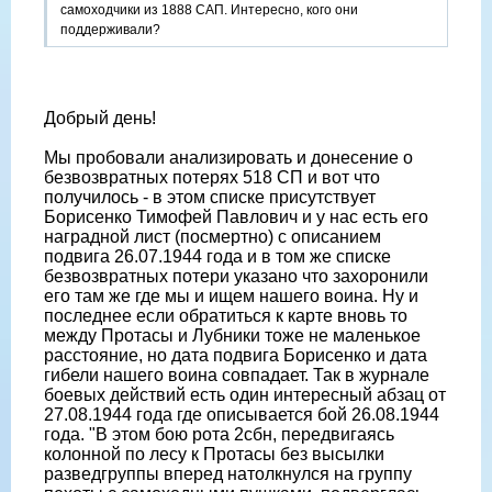
самоходчики из 1888 САП. Интересно, кого они
поддерживали?
Добрый день!
Мы пробовали анализировать и донесение о
безвозвратных потерях 518 СП и вот что
получилось - в этом списке присутствует
Борисенко Тимофей Павлович и у нас есть его
наградной лист (посмертно) с описанием
подвига 26.07.1944 года и в том же списке
безвозвратных потери указано что захоронили
его там же где мы и ищем нашего воина. Ну и
последнее если обратиться к карте вновь то
между Протасы и Лубники тоже не маленькое
расстояние, но дата подвига Борисенко и дата
гибели нашего воина совпадает. Так в журнале
боевых действий есть один интересный абзац от
27.08.1944 года где описывается бой 26.08.1944
года. "В этом бою рота 2сбн, передвигаясь
колонной по лесу к Протасы без высылки
разведгруппы вперед натолкнулся на группу