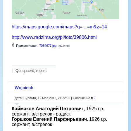
https://maps.google.com/maps?q=....=m&z=14
http://www.radzima.org/pl/foto/39806.html
Прикрепления:
7054677.jpg
(62.9 Kb)
Qui quaerit, reperit
Wojciech
Дата: Суббота, 12 Мая 2012, 21:22:02 | Сообщение #
2
Каймаков Анатодий Петрович
, 1925 г.р.
сержант. в/стрелок - радист,
Горшков Евгений Парфирьевич
, 1926 г.р.
сержант, в/стрелок