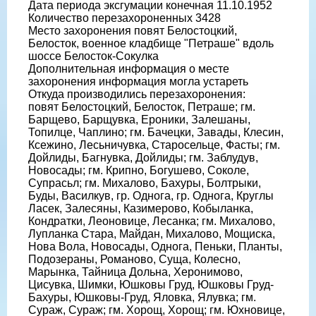
Дата периода эксгумации конечная 11.10.1952
Количество перезахороненных 3428
Место захоронения повят Белостоцкий,
Белосток, военное кладбище "Петраше" вдоль
шоссе Белосток-Сокулка
Дополнительная информация о месте
захоронения информация могла устареть
Откуда производились перезахоронения:
повят Белостоцкий, Белосток, Петраше; гм.
Барщево, Барщувка, Ероники, Залешаны,
Топилце, Чаплино; гм. Бачецки, Завады, Клесин,
Ксежино, Лесьничувка, Старосельце, Фасты; гм.
Дойлиды, Багнувка, Дойлиды; гм. Заблудув,
Новосады; гм. Крипно, Богушево, Соколе,
Супрасьл; гм. Михалово, Бахуры, Болтрыки,
Буды, Василкув, гр. Однога, гр. Однога, Круглы
Ласек, Залесяны, Казимерово, Кобыланка,
Кондратки, Леоновице, Лесанка; гм. Михалово,
Лупланка Стара, Майдан, Михалово, Мощиска,
Нова Вола, Новосады, Однога, Пеньки, Планты,
Подозераны, Романово, Суща, Колесно,
Марынка, Тайница Дольна, Херонимово,
Цисувка, Шимки, Юшковы Груд, Юшковы Груд-
Бахуры, Юшковы-Груд, Яловка, Ялувка; гм.
Сураж, Сураж; гм. Хорощ, Хорощ; гм. Юхновице,