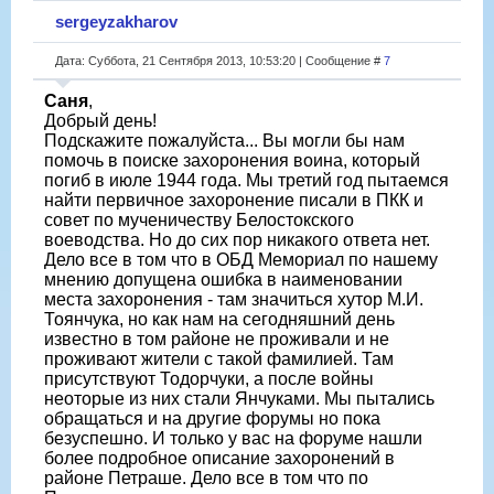
sergeyzakharov
Дата: Суббота, 21 Сентября 2013, 10:53:20 | Сообщение #
7
Саня
,
Добрый день!
Подскажите пожалуйста... Вы могли бы нам
помочь в поиске захоронения воина, который
погиб в июле 1944 года. Мы третий год пытаемся
найти первичное захоронение писали в ПКК и
совет по мученичеству Белостокского
воеводства. Но до сих пор никакого ответа нет.
Дело все в том что в ОБД Мемориал по нашему
мнению допущена ошибка в наименовании
места захоронения - там значиться хутор М.И.
Тоянчука, но как нам на сегодняшний день
известно в том районе не проживали и не
проживают жители с такой фамилией. Там
присутствуют Тодорчуки, а после войны
неоторые из них стали Янчуками. Мы пытались
обращаться и на другие форумы но пока
безуспешно. И только у вас на форуме нашли
более подробное описание захоронений в
районе Петраше. Дело все в том что по