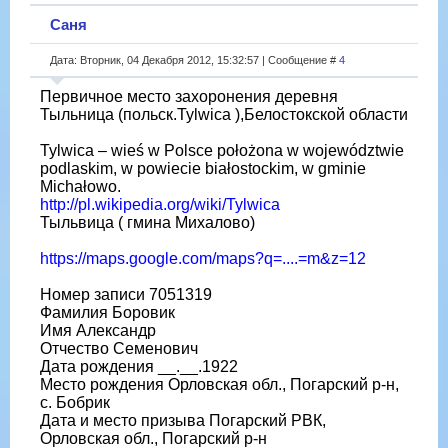
Саня
Дата: Вторник, 04 Декабря 2012, 15:32:57 | Сообщение #
4
Первичное место захоронения деревня
Тыльница (польск.Tylwica ),Белостокской области
Tylwica – wieś w Polsce położona w województwie
podlaskim, w powiecie białostockim, w gminie
Michałowo.
http://pl.wikipedia.org/wiki/Tylwica
Тыльвица ( гмина Михалово)
https://maps.google.com/maps?q=....=m&z=12
Номер записи 7051319
Фамилия Боровик
Имя Александр
Отчество Семенович
Дата рождения __.__.1922
Место рождения Орловская обл., Погарский р-н,
с. Бобрик
Дата и место призыва Погарский РВК,
Орловская обл., Погарский р-н