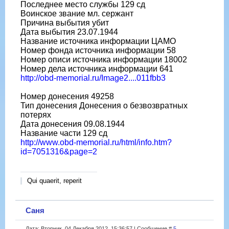
Последнее место службы 129 сд
Воинское звание мл. сержант
Причина выбытия убит
Дата выбытия 23.07.1944
Название источника информации ЦАМО
Номер фонда источника информации 58
Номер описи источника информации 18002
Номер дела источника информации 641
http://obd-memorial.ru/Image2....011fbb3
Номер донесения 49258
Тип донесения Донесения о безвозвратных
потерях
Дата донесения 09.08.1944
Название части 129 сд
http://www.obd-memorial.ru/html/info.htm?
id=7051316&page=2
Qui quaerit, reperit
Саня
Дата: Вторник, 04 Декабря 2012, 15:36:57 | Сообщение #
5