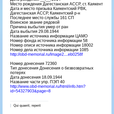
Место рождения Дагестанская АССР, ст. Каякент
Дата и место призыва Каякентский РВК,
Дагестанская АССР, Каякентский р-н
Последнее место службы 161 СП
Воинское звание рядовой
Причина выбытия умер от ран
Дата выбытия 29.08.1944
Название источника информации ЦАМО
Номер фонда источника информации 58
Номер описи источника информации 18002
Номер дела источника информации 1085
http://obd-memorial.ru/Image2....eb0258f
Номер донесения 72360
Тип донесения Донесения о безвозвратных
потерях
Дата донесения 18.09.1944
Название части упр. ПЭП 40
http://www.obd-memorial.ru/html/info.htm?
id=54327903&page=8
Qui quaerit, reperit