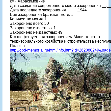
км), Харасимовиче
Дата создания современного места захоронения __._
Дата последнего захоронения __.__.1944
Вид захоронения братская могила
Количество могил 1
Захоронено всего 50
Захоронено известных 1
Захоронено неизвестных 49
Кто шефствует над захоронением Министерство
территориального хозяйства и строительства Республ
Польша
http://obd-memorial.ru/html/info.htm?id=262080249&pag