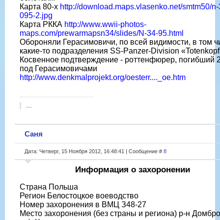
Карта 80-х
http://download.maps.vlasenko.net/smtm50/n-
095-2.jpg
Карта РККА
http://www.wwii-photos-
maps.com/prewarmapsn34/slides/N-34-95.html
Обороняли Герасимовичи, по всей видимости, в том ч
какие-то подразделения SS-Panzer-Division «Totenkop
Косвенное подтверждение - роттенфюрер, погибший 2
под Герасимовичами
http://www.denkmalprojekt.org/oesterr...._oe.htm
...
Саня
Дата: Четверг, 15 Ноября 2012, 16:48:41 | Сообщение #
8
Информация о захоронении
Страна Польша
Регион Белостоцкое воеводство
Номер захоронения в ВМЦ З48-27
Место захоронения (без страны и региона) р-н Домбро