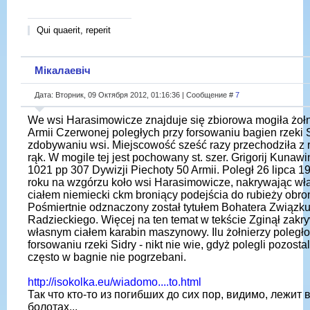
Qui quaerit, reperit
Мікалаевіч
Дата: Вторник, 09 Октября 2012, 01:16:36 | Сообщение #
7
We wsi Harasimowicze znajduje się zbiorowa mogiła żołn
Armii Czerwonej poległych przy forsowaniu bagien rzeki S
zdobywaniu wsi. Miejscowość sześć razy przechodziła z 
rąk. W mogile tej jest pochowany st. szer. Grigorij Kunawi
1021 pp 307 Dywizji Piechoty 50 Armii. Poległ 26 lipca 1
roku na wzgórzu koło wsi Harasimowicze, nakrywając w
ciałem niemiecki ckm broniący podejścia do rubieży obro
Pośmiertnie odznaczony został tytułem Bohatera Związk
Radzieckiego. Więcej na ten temat w tekście Zginął zakr
własnym ciałem karabin maszynowy. Ilu żołnierzy poległo
forsowaniu rzeki Sidry - nikt nie wie, gdyż polegli pozostal
często w bagnie nie pogrzebani.
http://isokolka.eu/wiadomo....to.html
Так что кто-то из погибших до сих пор, видимо, лежит 
болотах...