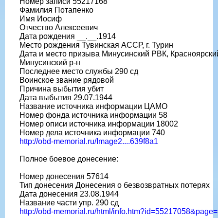
Номер записи 55217168
Фамилия Потапенко
Имя Иосиф
Отчество Алексеевич
Дата рождения __.__.1914
Место рождения Тувинская АССР, г. Турин
Дата и место призыва Минусинский РВК, Красноярский
Минусинский р-н
Последнее место службы 290 сд
Воинское звание рядовой
Причина выбытия убит
Дата выбытия 29.07.1944
Название источника информации ЦАМО
Номер фонда источника информации 58
Номер описи источника информации 18002
Номер дела источника информации 740
http://obd-memorial.ru/Image2....639f8a1
Полное боевое донесение:
Номер донесения 57614
Тип донесения Донесения о безвозвратных потерях
Дата донесения 23.08.1944
Название части упр. 290 сд
http://obd-memorial.ru/html/info.htm?id=55217058&page