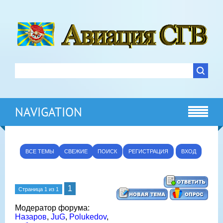
NAVIGATION
ВСЕ ТЕМЫ
СВЕЖИЕ
ПОИСК
РЕГИСТРАЦИЯ
ВХОД
1
Страница
1
из
1
Модератор форума:
Назаров
,
JuG
,
Polukedov
,