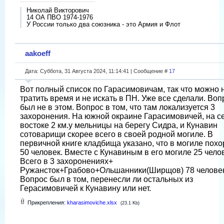
Николай Викторович
14 ОА ПВО 1974-1976
У России только два союзника - это Армия и Флот
aakoeff
Дата: Суббота, 31 Августа 2024, 11:14:41 | Сообщение #
17
Вот полный список по Гарасимовичам, так что можно 
тратить время и не искать в ПН. Уже все сделали. Воп
был не в этом. Вопрос в том, что там локализуется 3
захоронения. На южной окраине Гарасимовичей, на с
востоке 2 км.у мельницы на берегу Сидра, и Кунавин
сотоварищи скорее всего в своей родной могиле. В
первичной книге кладбища указано, что в могиле пох
50 человек. Вместе с Кунавиным в его могиле 25 чело
Всего в 3 захоронениях+
Ружансток+Грабово+Ольшанники(Ширщов) 78 человек
Вопрос был в том, перенесли ли остальных из
Герасимовичей к Кунавину или нет.
Прикрепления:
kharasimoviche.xlsx
(23.1 Kb)