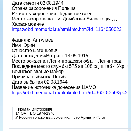
Дата смерти 02.08.1944
Страна захоронения Польша
Регион захоронения Подляское воев.
Место захоронения гм. Домброва Бялостоцка, д.
Харасимовиче
https://obd-memorial.ru/html/info.htm?id=1164050023
Фамилия Антулаев
Имя Юрий
Отчество Евгеньевич
Дата рождения/Возраст 13.05.1915
Место рождения Ленинградская обл., г. Ленинград
Последнее место службы 575 ап 108 сд; штаб 4 УкрФ
Воинское звание майор
Причина выбытия Погиб
Дата выбытия 02.08.1944
Название источника донесения ЦАМО
https://obd-memorial.ru/html/info.htm?id=36018350&p=2
Николай Викторович
14 ОА ПВО 1974-1976
У России только два союзника - это Армия и Флот