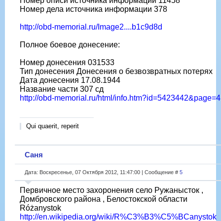
Номер описи источника информации 11458
Номер дела источника информации 378
http://obd-memorial.ru/Image2....b1c9d8d
Полное боевое донесение:
Номер донесения 031533
Тип донесения Донесения о безвозвратных потерях
Дата донесения 17.08.1944
Название части 307 сд
http://obd-memorial.ru/html/info.htm?id=5423442&page=4
Qui quaerit, reperit
Саня
Дата: Воскресенье, 07 Октября 2012, 11:47:00 | Сообщение #
5
Первичное место захоронения село Ружанысток ,
Домбровского района , Белостокской области
Różanystok
http://en.wikipedia.org/wiki/R%C3%B3%C5%BCanystok