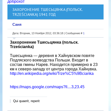
доброхот
ЗАХОРОНЕНИЕ ТШЕСЬЦЯНКА (ПОЛЬСК.
TRZEŚCIANKA) 1941 ГОД
Саня
Дата: Вторник, 13 Ноября 2012, 03:36:18 | Сообщение #
1
Захоронение Тшесьцянка (польск.
Trześcianka)
Тшесьцянка — деревня в Хайнувском повяте
Подляского воеводства Польши. Входит в
состав гмины Нарев. Находится примерно в 23
км к северо-западу от центра города Хайнувка.
http://en.wikipedia.org/wiki/Trze%C5%9Bcianka
https://maps.google.com/maps?ll....3,23.45
Qui quaerit, reperit