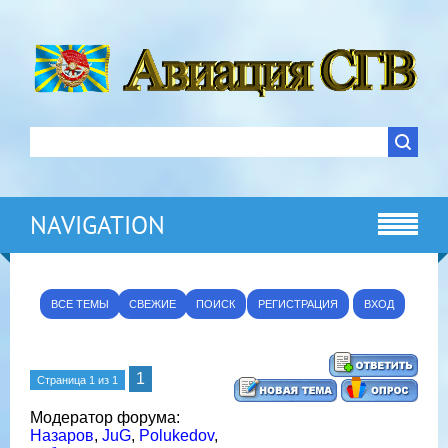
NAVIGATION
ВСЕ ТЕМЫ
СВЕЖИЕ
ПОИСК
РЕГИСТРАЦИЯ
ВХОД
1
Страница
1
из
1
Модератор форума:
Назаров
,
JuG
,
Polukedov
,