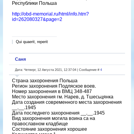
Республики Польша
http://obd-memorial.ru/html/info.htm?
id=262080327&page=2
Qui quaerit, reperit
Саня
Дата: Четверг, 12 Августа 2021, 12:37:04 | Сообщение #
4
Страна захоронения Польша
Регион захоронения Подляское воев.
Номер захоронения в ВМЦ З48-487
Место захоронения гм. Нарев, д. Тшесьцянка
Дата создания современного места захоронения
__.__.1945
Дата последнего захоронения __.__.1945
Вид захоронения могила воина са на
православном кладбище
Состояние захоронения хорошее