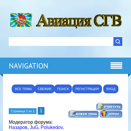
NAVIGATION
ВСЕ ТЕМЫ
СВЕЖИЕ
ПОИСК
РЕГИСТРАЦИЯ
ВХОД
1
Страница
1
из
1
Модератор форума:
Назаров
,
JuG
,
Polukedov
,