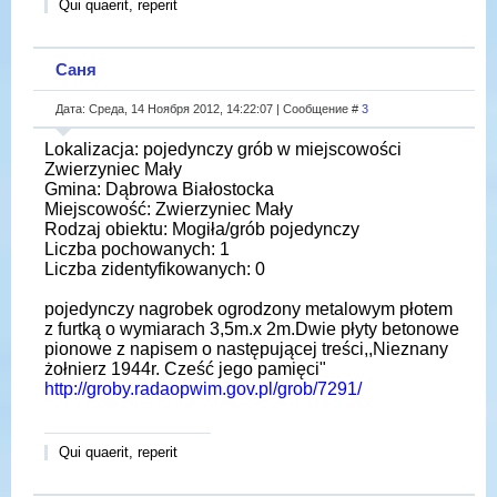
Qui quaerit, reperit
Саня
Дата: Среда, 14 Ноября 2012, 14:22:07 | Сообщение #
3
Lokalizacja: pojedynczy grób w miejscowości
Zwierzyniec Mały
Gmina: Dąbrowa Białostocka
Miejscowość: Zwierzyniec Mały
Rodzaj obiektu: Mogiła/grób pojedynczy
Liczba pochowanych: 1
Liczba zidentyfikowanych: 0
pojedynczy nagrobek ogrodzony metalowym płotem
z furtką o wymiarach 3,5m.x 2m.Dwie płyty betonowe
pionowe z napisem o następującej treści,,Nieznany
żołnierz 1944r. Cześć jego pamięci"
http://groby.radaopwim.gov.pl/grob/7291/
Qui quaerit, reperit