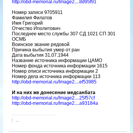
http://obd-memorial.ru/Image2....8d95f91
Номер записи 9705911
Фамилия Филатов
Имя Григорий
Отчество Иполитович
Последнее место службы 307 СД 1021 СП 301
ОСМБ
Воинское звание рядовой
Причина выбытия умер от ран
Дата выбытия 31.07.1944
Название источника информации ЦАМО
Номер фонда источника информации 1615
Номер описи источника информации 2
Номер дела источника информации 113
http://obd-memorial.ru/Image2....ef53985
И на них же донесение медсанбата
http://obd-memorial.ru/Image2....25f57cf
http://obd-memorial.ru/Image2....a93184a
...