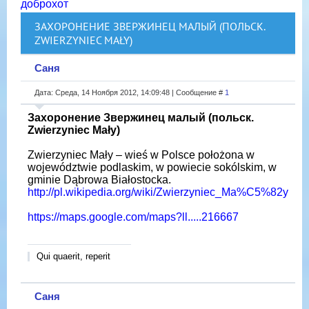
доброхот
ЗАХОРОНЕНИЕ ЗВЕРЖИНЕЦ МАЛЫЙ (ПОЛЬСК.
ZWIERZYNIEC MAŁY)
Саня
Дата: Среда, 14 Ноября 2012, 14:09:48 | Сообщение #
1
Захоронение Звержинец малый (польск.
Zwierzyniec Mały)
Zwierzyniec Mały – wieś w Polsce położona w
województwie podlaskim, w powiecie sokólskim, w
gminie Dąbrowa Białostocka.
http://pl.wikipedia.org/wiki/Zwierzyniec_Ma%C5%82y
https://maps.google.com/maps?ll.....216667
Qui quaerit, reperit
Саня