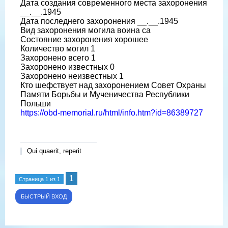
Дата создания современного места захоронения
__.__.1945
Дата последнего захоронения __.__.1945
Вид захоронения могила воина са
Состояние захоронения хорошее
Количество могил 1
Захоронено всего 1
Захоронено известных 0
Захоронено неизвестных 1
Кто шефствует над захоронением Совет Охраны
Памяти Борьбы и Мученичества Республики
Польши
https://obd-memorial.ru/html/info.htm?id=86389727
Qui quaerit, reperit
1
Страница
1
из
1