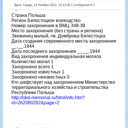
Дата: Среда, 14 Ноября 2012, 14:12:46 | Сообщение #
2
Страна Польша
Регион Белостоцкое воеводство
Номер захоронения в ВМЦ З48-38
Место захоронения (без страны и региона)
Звежинец малый, гм. Домброва Бялостоцка
Дата создания современного места захоронения
__.__.1944
Дата последнего захоронения __.__.1944
Вид захоронения индивидуальная могила
Количество могил 1
Захоронено всего 1
Захоронено известных 1
Захоронено неизвестных 0
Кто шефствует над захоронением Министерство
территориального хозяйства и строительства
Республики Польша
http://obd-memorial.ru/html/info.htm?
id=262080282&page=2