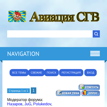
NAVIGATION
ВСЕ ТЕМЫ
СВЕЖИЕ
ПОИСК
РЕГИСТРАЦИЯ
ВХОД
1
Страница
1
из
1
Модератор форума:
Назаров
,
JuG
,
Polukedov
,